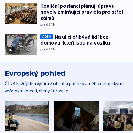
Koaliční poslanci plánují úpravu
novely zmírňující pravidla pro střet
zájmů
před 14
h
Na ulici přibývá lidí bez
VIDEO
domova, kteří jsou na vozíku
před 14
h
Evropský pohled
ČT24 každý den vybírá z obsahu publikovaného evropskými
veřejnými médii, členy Eurovize.