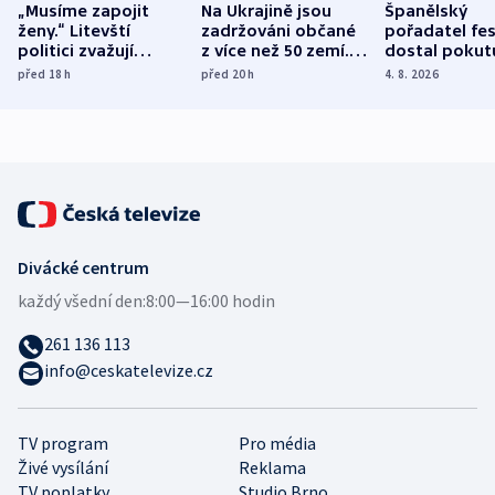
„Musíme zapojit
Na Ukrajině jsou
Španělský
ženy.“ Litevští
zadržováni občané
pořadatel fes
politici zvažují
z více než 50 zemí.
dostal pokut
dohodu o
Bojovali na straně
nekalé prakti
před 18
h
před 20
h
4. 8. 2026
demografii
Ruska
Divácké centrum
každý všední den:
8:00—16:00 hodin
261 136 113
info@ceskatelevize.cz
TV program
Pro média
Živé vysílání
Reklama
TV poplatky
Studio Brno