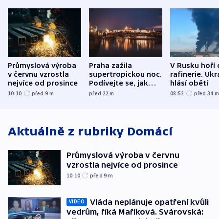
Průmyslová výroba
Praha zažila
V Rusku hoří 
v červnu vzrostla
supertropickou noc.
rafinerie. Ukr
nejvíce od prosince
Podívejte se, jak
hlásí oběti
bylo u vás
10:10
před 9
m
před 22
m
08:52
před 34
Aktuálně z rubriky
Domácí
Průmyslová výroba v červnu
vzrostla nejvíce od prosince
10:10
před 9
m
Vláda neplánuje opatření kvůli
VIDEO
vedrům, říká Maříková. Svárovská: