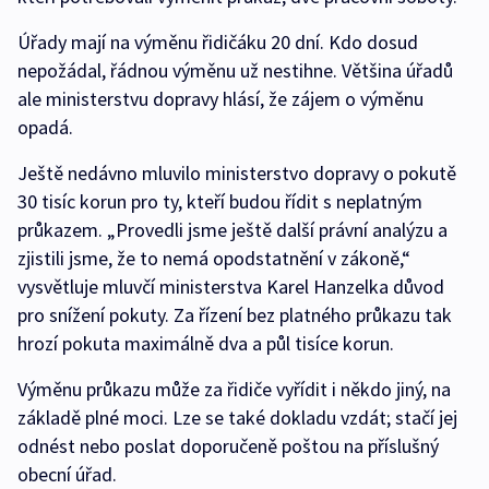
Úřady mají na výměnu řidičáku 20 dní. Kdo dosud
nepožádal, řádnou výměnu už nestihne. Většina úřadů
ale ministerstvu dopravy hlásí, že zájem o výměnu
opadá.
Ještě nedávno mluvilo ministerstvo dopravy o pokutě
30 tisíc korun pro ty, kteří budou řídit s neplatným
průkazem. „Provedli jsme ještě další právní analýzu a
zjistili jsme, že to nemá opodstatnění v zákoně,“
vysvětluje mluvčí ministerstva Karel Hanzelka důvod
pro snížení pokuty. Za řízení bez platného průkazu tak
hrozí pokuta maximálně dva a půl tisíce korun.
Výměnu průkazu může za řidiče vyřídit i někdo jiný, na
základě plné moci. Lze se také dokladu vzdát; stačí jej
odnést nebo poslat doporučeně poštou na příslušný
obecní úřad.