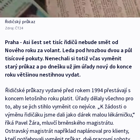
Řidičský průkaz
Zdroj:
ČT24
Praha - Asi šest set tisíc řidičů nebude smět od
Nového roku za volant. Leda pod hrozbou dvou a půl
tisícové pokuty. Nenechali si totiž včas vyměnit
starý průkaz a po dnešku už jim úřady nový do konce
roku většinou nestihnou vydat.
Řidičské průkazy vydané před rokem 1994 přestávají s
koncem letošního roku platit. Úřady dělaly všechno pro
to, aby se jich stihlo vyměnit co nejvíce. „K žádosti o
výměnu řidičáku jsme dali jako dárek malou lékárničku,“
říká Pavel Žára, mluvčí brněnského magistrátu.
Ostravský magistrát například naplánoval pro klienty,
kteří potřebovali vyměnit průkaz, dvě pracovní soboty.