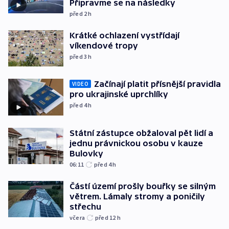
Připravme se na následky
před 2
h
Krátké ochlazení vystřídají
víkendové tropy
před 3
h
Začínají platit přísnější pravidla
VIDEO
pro ukrajinské uprchlíky
před 4
h
Státní zástupce obžaloval pět lidí a
jednu právnickou osobu v kauze
Bulovky
06:11
před 4
h
Částí území prošly bouřky se silným
větrem. Lámaly stromy a poničily
střechu
včera
před 12
h