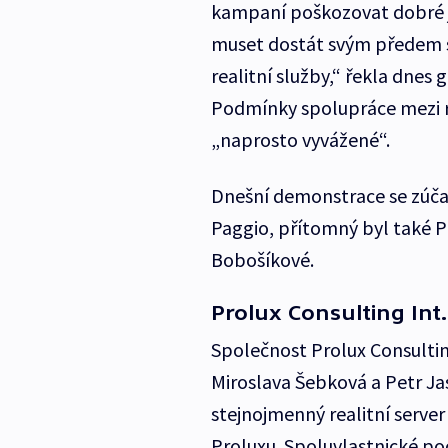
kampaní poškozovat dobré j
muset dostát svým předem 
realitní služby,“ řekla dnes
Podmínky spolupráce mezi rea
„naprosto vyvážené“.
Dnešní demonstrace se zúčast
Paggio, přítomný byl také P
Bobošíkové.
Prolux Consulting Int.
Společnost Prolux Consultin
Miroslava Šebková a Petr Jas
stejnojmenný realitní server
Proluxu. Spoluvlastnické pod