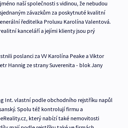
méno naší společnosti s vidinou, že nebudou
sjednaným závazkům za poskytnuté kvalitní
 generální ředitelka Proluxu Karolína Valentová.
litní kanceláří a jejími klienty jsou prý
nili poslanci za VV Karolína Peake a Viktor
etr Hannig ze strany Suverenita - blok Jany
g Int. vlastní podle obchodního rejstříku napůl
anský. Spolu též kontrolují firmu a
 eReality.cz, který nabízí také nemovitosti
íly mají podle rejstříku také ve firmách