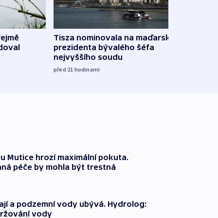
řejmě
Tisza nominovala na maďarského
Ruský
doval
prezidenta bývalého šéfa
čtyři 
nejvyššího soudu
včera
před 21
hodinami
 Mutice hrozí maximální pokuta.
ná péče by mohla být trestná
jí a podzemní vody ubývá. Hydrolog:
držování vody