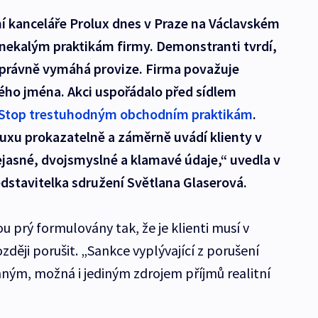
tní kanceláře Prolux dnes v Praze na Václavském
 nekalým praktikám firmy. Demonstranti tvrdí,
tiprávně vymáhá provize. Firma považuje
ého jména. Akci uspořádalo před sídlem
Stop trestuhodným obchodním praktikám
.
luxu prokazatelně a záměrně uvádí klienty v
ejasné, dvojsmyslné a klamavé údaje,“ uvedla v
dstavitelka sdružení Světlana Glaserová.
u prý formulovány tak, že je klienti musí v
ději porušit. „Sankce vyplývající z porušení
ným, možná i jediným zdrojem příjmů realitní