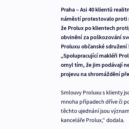
Praha – Asi 40 klientů reali
náměstí protestovalo proti
že Prolux po klientech pro
obvinění za poškozování sv
Proluxu občanské sdružení
„Spolupracující makléři Pro
omyl tím, že jim podávají n
projevu na shromáždění pře
Smlouvy Proluxu s klienty jso
mnoha případech dříve či poz
těchto ujednání jsou význam
kanceláře Prolux,“ dodala.