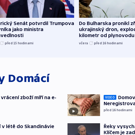
rický Senát potvrdil Trumpova
Do Bulharska pronikl z
níka jako ministra
ukrajinský dron, explo
avedlnosti
kilometr od plynovodu
před 15
hodinami
včera
před 16
hodinami
ky
Domácí
vrácení zboží míří na e-
Domovu
VIDEO
Neregistrova
před 16
hodinami
í v létě do Skandinávie
Řeky vysycha
Klíčem je za