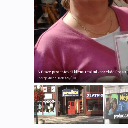
V Praze protestovali klienti realitní kanceláře Prolux
Zdroj:
Michal Doležal/ČTK