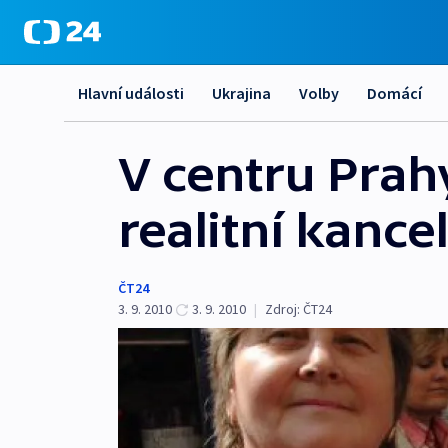
Hlavní události
Ukrajina
Volby
Domácí
V centru Prah
realitní kance
ČT24
3. 9. 2010
3. 9. 2010
|
Zdroj:
ČT24