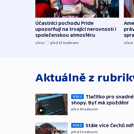
Účastníci pochodu Pride
Ame
upozorňují na trvající nerovnosti i
práv
společenskou atmosféru
spr
včera
před 15
hodinami
včera
Aktuálně z rubri
Tlačítko pro snadné 
VIDEO
shopy. Byť má zpoždění
před 4
hodinami
Stále více Čechů míř
VIDEO
před 5
hodinami