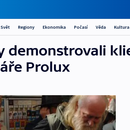
Svět
Regiony
Ekonomika
Počasí
Věda
Kultura
y demonstrovali kli
láře Prolux