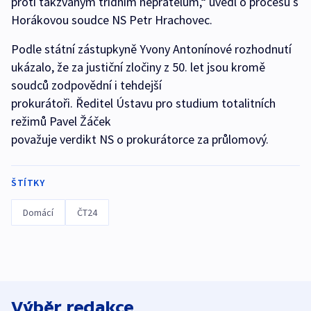
proti takzvaným třídním nepřátelům,“ uvedl o procesu s
Horákovou soudce NS Petr Hrachovec.
Podle státní zástupkyně Yvony Antonínové rozhodnutí
ukázalo, že za justiční zločiny z 50. let jsou kromě
soudců zodpovědní i tehdejší
prokurátoři. Ředitel Ústavu pro studium totalitních
režimů Pavel Žáček
považuje verdikt NS o prokurátorce za průlomový.
ŠTÍTKY
Domácí
ČT24
Výběr redakce