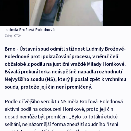
Ludmila Brožová-Polednová
Zdroj:
ČT24
Brno - Ústavní soud odmítl stížnost Ludmily Brožové-
Polednové proti pokračování procesu, v němž čelí
obžalobě z podílu na justiční vraždě Milady Horákové.
Bývalá prokurátorka neúspěšně napadla rozhodnutí
Nejvyššího soudu (NS), který ji poslal zpět k vrchnímu
soudu, protože její čin není promlčený.
Podle dřívějšího verdiktu NS měla Brožová-Polednová
aktivní podíl na odsouzení Horákové, proto její čin
dosud nemůže být promlčen. „Bylo to totální etické
selhání, nejnázornější forma zneužití soudního řízení