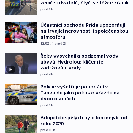
zemřeli dva lidé, čtyři se těžce zranili
před 1
h
Účastníci pochodu Pride upozorňují
na trvající nerovnosti i společenskou
atmosféru
12:02
před 2
h
Řeky vysychají a podzemní vody
ubývá. Hydrolog: Klíčem je
zadržování vody
před 4
h
Policie vyšetřuje pobodání v
Tanvaldu jako pokus o vraždu na
dvou osobách
před 9
h
Adopcí dospělých bylo loni nejvíc od
roku 2020
před 10
h