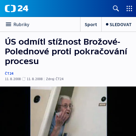
Sport
SLEDOVAT
Rubriky
ÚS odmítl stížnost Brožové-
Polednové proti pokračování
procesu
ČT24
11. 8. 2008
11. 8. 2008
|
Zdroj:
ČT24