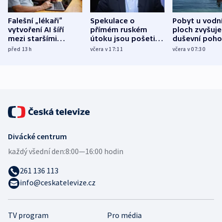
Falešní „lékaři“
Spekulace o
Pobyt u vodn
vytvoření AI šíří
přímém ruském
ploch zvyšuje
mezi staršími
útoku jsou pošetilé,
duševní poho
Poláky nebezpečné
míní estonský
ukázala
před 13
h
včera v 17:11
včera v 07:30
zdravotní rady
bezpečnostní
mezinárodní 
expert
Divácké centrum
každý všední den:
8:00—16:00 hodin
261 136 113
info@ceskatelevize.cz
TV program
Pro média