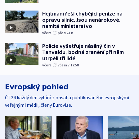
Hejtmani řeší chybějící peníze na
opravu silnic. Jsou nenárokové,
namítá ministerstvo
včera
před 23
h
Policie vyšetřuje násilný čin v
Tanvaldu, bodná zranění při něm
utrpěli tři lidé
včera
včera v 17:58
Evropský pohled
ČT24 každý den vybírá z obsahu publikovaného evropskými
veřejnými médii, členy Eurovize.