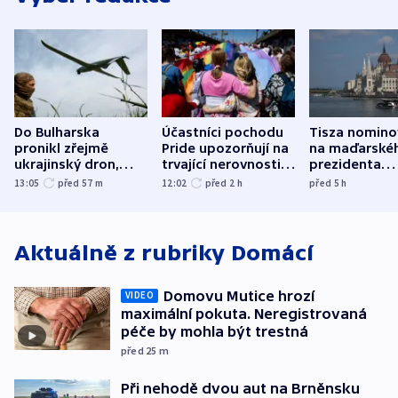
Do Bulharska
Účastníci pochodu
Tisza nomino
pronikl zřejmě
Pride upozorňují na
na maďarské
ukrajinský dron,
trvající nerovnosti i
prezidenta
explodoval kilometr
společenskou
bývalého šéf
13:05
před 57
m
12:02
před 2
h
před 5
h
od plynovodu
atmosféru
nejvyššího s
Aktuálně z rubriky
Domácí
Domovu Mutice hrozí
VIDEO
maximální pokuta. Neregistrovaná
péče by mohla být trestná
před 25
m
Při nehodě dvou aut na Brněnsku