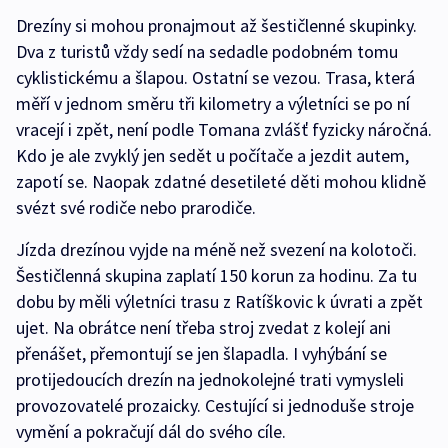
Drezíny si mohou pronajmout až šestičlenné skupinky.
Dva z turistů vždy sedí na sedadle podobném tomu
cyklistickému a šlapou. Ostatní se vezou. Trasa, která
měří v jednom směru tři kilometry a výletníci se po ní
vracejí i zpět, není podle Tomana zvlášť fyzicky náročná.
Kdo je ale zvyklý jen sedět u počítače a jezdit autem,
zapotí se. Naopak zdatné desetileté děti mohou klidně
svézt své rodiče nebo prarodiče.
Jízda drezínou vyjde na méně než svezení na kolotoči.
Šestičlenná skupina zaplatí 150 korun za hodinu. Za tu
dobu by měli výletníci trasu z Ratíškovic k úvrati a zpět
ujet. Na obrátce není třeba stroj zvedat z kolejí ani
přenášet, přemontují se jen šlapadla. I vyhýbání se
protijedoucích drezín na jednokolejné trati vymysleli
provozovatelé prozaicky. Cestující si jednoduše stroje
vymění a pokračují dál do svého cíle.