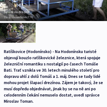
Turisté na drezíně
Zdroj:
Václav Šálek/ČTK
Ratíškovice (Hodonínsko) - Na Hodonínsku turisté
objevují kouzlo raťíškovické železnice, která spojuje
železniční romantiku s nostalgií po časech Tomáše
Bati. Trať vznikla ve 30. letech minulého století pro
dopravu uhlí z dolů Tomáš a 1. máj. Dnes se tudy lidé
mohou projet šlapací drezínou. Zájem je takový, že se
musí dopředu objednávat, jinak by se na ně ani po
celodenním čekání nemuselo dostat, uvedl správce
Miroslav Toman.