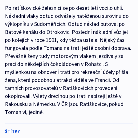
Po ratíškovické železnici se po desetiletí vozilo uhlí.
Nákladní vlaky odtud odvážely natěženou surovinu do
výklopníku v Sudoměřicích. Odtud náklad putoval po
Baťově kanálu do Otrokovic. Poslední nákladní vůz jel
po kolejích v roce 1991, kdy těžba ustala. Nějaký čas
fungovala podle Tomana na trati ještě osobní doprava.
Převážně ženy tudy motorovým vlakem jezdívaly za
prací do někdejších čokoládoven v Rohatci. S
myšlenkou na obnovení trati pro rekreační účely přišla
žena, která podobnou atrakci viděla ve Francii. Od
tamních provozovatelů v Ratíškovicích provedení
okopírovali. Výlety drezínou po trati nabízejí ještě v
Rakousku a Německu. V ČR jsou Ratíškovice, pokud
Toman ví, jediné.
ŠTÍTKY