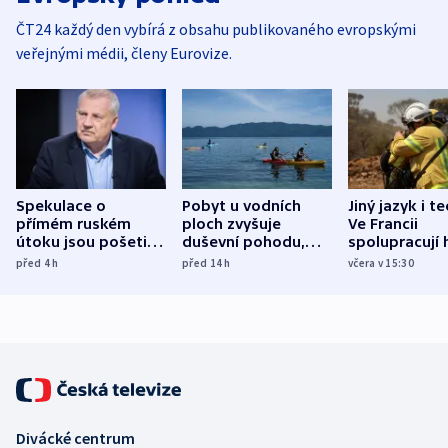
ČT24 každý den vybírá z obsahu publikovaného evropskými
veřejnými médii, členy Eurovize.
Spekulace o
Pobyt u vodních
Jiný jazyk i t
přímém ruském
ploch zvyšuje
Ve Francii
útoku jsou pošetilé,
duševní pohodu,
spolupracují h
míní estonský
ukázala
různých zemí
před 4
h
před 14
h
včera v 15:30
bezpečnostní
mezinárodní studie
expert
Divácké centrum