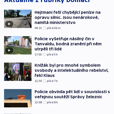
Hejtmani řeší chybějící peníze na
opravu silnic. Jsou nenárokové,
namítá ministerstvo
09:15
před 56
m
Policie vyšetřuje násilný čin v
Tanvaldu, bodná zranění při něm
utrpěli tři lidé
17:03
před 3
h
Knížák byl pro mnohé symbolem
svobody a intelektuálního rebelství,
řekl Klaus
11:30
před 7
h
Policie obvinila pět lidí v souvislosti s
veřejnou soutěží Správy železnic
13:08
před 8
h