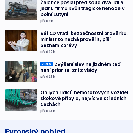
Žalobce poslal před soud dva lidi a
jednu firmu kvůli tragické nehodě v
Dolní Lutyni
před 9
h
Šéf ČD vrátil bezpečnostní prověrku,
ministr to nechá prověřit, píší
Seznam Zprávy
před 12
h
Zvýšení slev na jízdném teď
VIDEO
není priorita, zní z vlády
před 15
h
Opilých řidičů nemotorových vozidel
skokově přibylo, nejvíc ve středních
Čechách
před 15
h
Evropský pohled