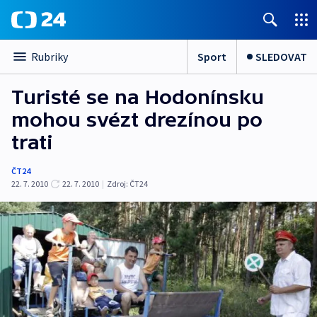
Sport
SLEDOVAT
Rubriky
Turisté se na Hodonínsku
mohou svézt drezínou po
trati
ČT24
22. 7. 2010
22. 7. 2010
|
Zdroj:
ČT24