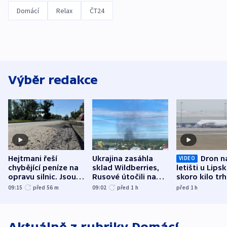
Domácí
Relax
ČT24
Výběr redakce
Hejtmani řeší
Ukrajina zasáhla
Dron n
VIDEO
chybějící peníze na
sklad Wildberries,
letišti u Lips
opravu silnic. Jsou
Rusové útočili na
skoro kilo trh
nenárokové, namítá
trh, hasiče či
indicie ukazuj
09:15
před 56
m
09:02
před 1
h
před 1
h
ministerstvo
stadion
Rusko
Aktuálně z rubriky
Domácí