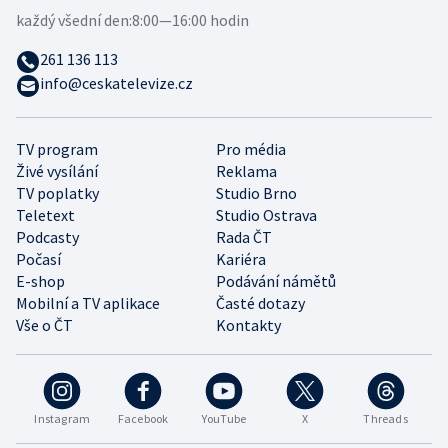
každý všední den:
8:00—16:00 hodin
261 136 113
info@ceskatelevize.cz
TV program
Pro média
Živé vysílání
Reklama
TV poplatky
Studio Brno
Teletext
Studio Ostrava
Podcasty
Rada ČT
Počasí
Kariéra
E-shop
Podávání námětů
Mobilní a TV aplikace
Časté dotazy
Vše o ČT
Kontakty
Instagram
Facebook
YouTube
X
Threads