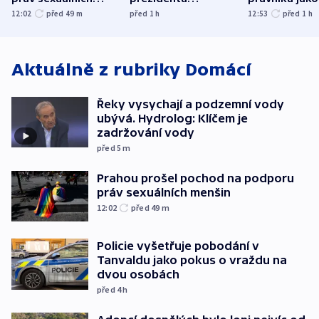
menšin
bývalého šéfa
ministra
12:02
před 49
m
před 1
h
12:53
před 1
h
nejvyššího soudu
spravedlnost
Aktuálně z rubriky
Domácí
Řeky vysychají a podzemní vody
ubývá. Hydrolog: Klíčem je
zadržování vody
před 5
m
Prahou prošel pochod na podporu
práv sexuálních menšin
12:02
před 49
m
Policie vyšetřuje pobodání v
Tanvaldu jako pokus o vraždu na
dvou osobách
před 4
h