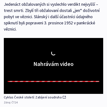
Jedenáct obžalovaných si vyslechlo verdikt nejvyšší –
trest smrti. Zbylí tři obžalovaní dostali „jen“ doživotní
pobyt ve věznici. Slánský i další účastníci údajného
spiknutí byli popraveni 3. prosince 1952 v pankrácké
věznici.
Nahrávám video
Cyklus České století: Zabíjení soudruha
Zdroj:
ČT24