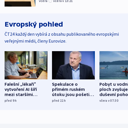
včera
včera v 13:21
Evropský pohled
ČT24 každý den vybírá z obsahu publikovaného evropskými
veřejnými médii, členy Eurovize.
Falešní „lékaři“
Spekulace o
Pobyt u vodn
vytvoření AI šíří
přímém ruském
ploch zvyšuje
mezi staršími
útoku jsou pošetilé,
duševní poho
Poláky nebezpečné
míní estonský
ukázala
před 9
h
před 22
h
včera v 07:30
zdravotní rady
bezpečnostní
mezinárodní 
expert