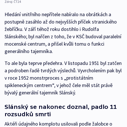
Zdroj:
ČT24
Hledání vnitřního nepřítele nabíralo na obrátkách a
postupně zasáhlo až do nejvyšších příček stranického
žebříčku. V září téhož roku dostihlo i Rudolfa
Slánského; byl nařčen z toho, že v KSČ budoval paralelní
mocenské centrum, a přišel kvůli tomu o funkci
generálního tajemníka.
To ale byla teprve předehra. V listopadu 1951 byl zatčen
a podroben řadě tvrdých výslechů. Vyvrcholením pak byl
v roce 1952 monstrproces s „protistátním
spikleneckým centrem“, v jehož čele měl stát právě
bývalý generální tajemník Slánský.
Slánský se nakonec doznal, padlo 11
rozsudků smrti
Aktéři údajného komplotu usilovali podle žalobce o