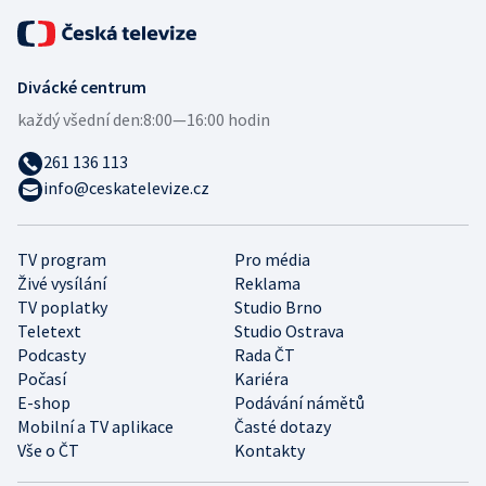
Divácké centrum
každý všední den:
8:00—16:00 hodin
261 136 113
info@ceskatelevize.cz
TV program
Pro média
Živé vysílání
Reklama
TV poplatky
Studio Brno
Teletext
Studio Ostrava
Podcasty
Rada ČT
Počasí
Kariéra
E-shop
Podávání námětů
Mobilní a TV aplikace
Časté dotazy
Vše o ČT
Kontakty