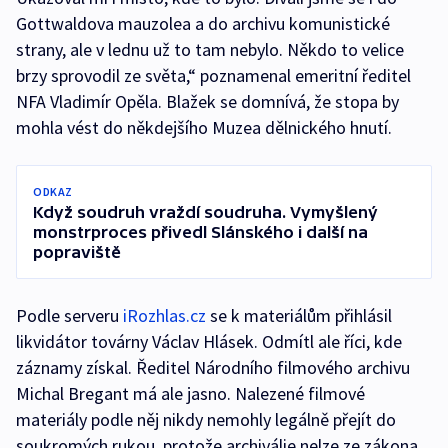
Gottwaldova mauzolea a do archivu komunistické
strany, ale v lednu už to tam nebylo. Někdo to velice
brzy sprovodil ze světa,“ poznamenal emeritní ředitel
NFA Vladimír Opěla. Blažek se domnívá, že stopa by
mohla vést do někdejšího Muzea dělnického hnutí.
ODKAZ
Když soudruh vraždí soudruha. Vymyšlený
monstrproces přivedl Slánského i další na
popraviště
Podle serveru
iRozhlas.cz
se k materiálům přihlásil
likvidátor továrny Václav Hlásek. Odmítl ale říci, kde
záznamy získal. Ředitel Národního filmového archivu
Michal Bregant má ale jasno. Nalezené filmové
materiály podle něj nikdy nemohly legálně přejít do
soukromých rukou, protože archiválie nelze ze zákona