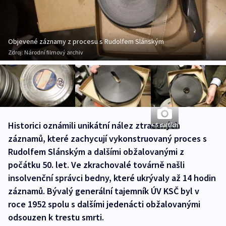
Objevené záznamy z procesu s Rudolfem Slánským
Zdroj:
Národní filmový archiv
Historici oznámili unikátní nález ztracených
+ 5 dalších
záznamů, které zachycují vykonstruovaný proces s
Rudolfem Slánským a dalšími obžalovanými z
počátku 50. let. Ve zkrachovalé továrně našli
insolvenční správci bedny, které ukrývaly až 14 hodin
záznamů. Bývalý generální tajemník ÚV KSČ byl v
roce 1952 spolu s dalšími jedenácti obžalovanými
odsouzen k trestu smrti.