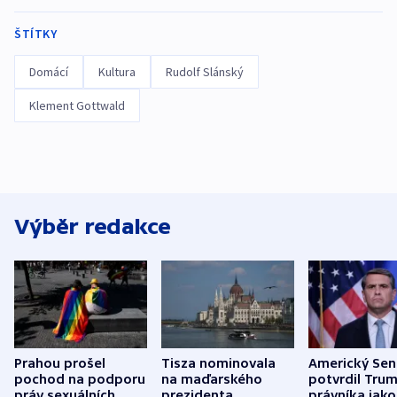
ŠTÍTKY
Domácí
Kultura
Rudolf Slánský
Klement Gottwald
Výběr redakce
Prahou prošel
Tisza nominovala
Americký Sen
pochod na podporu
na maďarského
potvrdil Tru
práv sexuálních
prezidenta
právníka jako