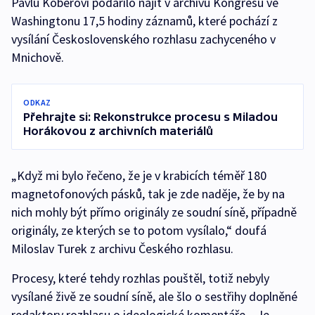
Pavlu Koberovi podařilo najít v archivu Kongresu ve
Washingtonu 17,5 hodiny záznamů, které pochází z
vysílání Československého rozhlasu zachyceného v
Mnichově.
ODKAZ
Přehrajte si: Rekonstrukce procesu s Miladou
Horákovou z archivních materiálů
„Když mi bylo řečeno, že je v krabicích téměř 180
magnetofonových pásků, tak je zde naděje, že by na
nich mohly být přímo originály ze soudní síně, případně
originály, ze kterých se to potom vysílalo,“ doufá
Miloslav Turek z archivu Českého rozhlasu.
Procesy, které tehdy rozhlas pouštěl, totiž nebyly
vysílané živě ze soudní síně, ale šlo o sestřihy doplněné
redaktory rozhlasu o ideologické komentáře. „Je