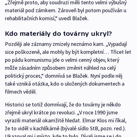
„Zřejmě proto, aby soudruzi měli tento velmi výbušný
materiál pod zámkem. Zároveň byl potom používán u
rehabilitačních komisí,“ uvedl Blažek.
Kdo materiály do továrny ukryl?
Později ale záznamy zmizely neznámo kam. „Vypadají
sice poškozeně, ale mohly by být kompletní… Třicet let
po pádu komunismu jde o velmi cenný objev, který
může zásadním způsobem změnit náhled na celý
politický proces,“ domnívá se Blažek. Nyní podle něj
také vzniká otázka, kdo o uložených dokumentech a
filmech věděl.
Historici se totiž domnívají, že do továrny je někdo
zřejmě ukryl krátce po revoluci. „V roce 1990 jsme
vyrazili materiál okamžitě hledat. Elmar Klos mi říkal,
že to viděl v kachlíkárně (bývalé sídlo StB, pozn. red.).
Ukazoval mi i místo, kde to bylo. Dívali jsme se i do