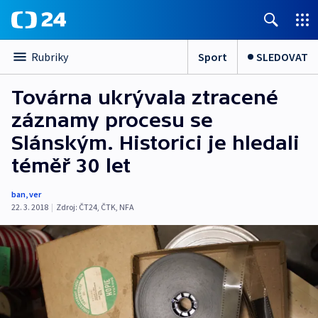
Sport
SLEDOVAT
Rubriky
Továrna ukrývala ztracené
záznamy procesu se
Slánským. Historici je hledali
téměř 30 let
ban
,
ver
22. 3. 2018
|
Zdroj:
ČT24
,
ČTK
,
NFA