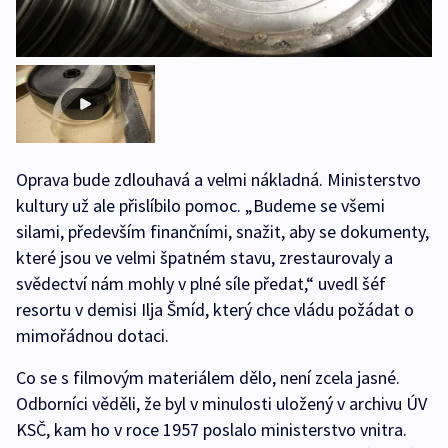
Oprava bude zdlouhavá a velmi nákladná. Ministerstvo
kultury už ale přislíbilo pomoc. „Budeme se všemi
silami, především finančními, snažit, aby se dokumenty,
které jsou ve velmi špatném stavu, zrestaurovaly a
svědectví nám mohly v plné síle předat,“ uvedl šéf
resortu v demisi Ilja Šmíd, který chce vládu požádat o
mimořádnou dotaci.
Co se s filmovým materiálem dělo, není zcela jasné.
Odborníci věděli, že byl v minulosti uložený v archivu ÚV
KSČ, kam ho v roce 1957 poslalo ministerstvo vnitra.