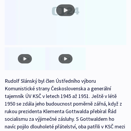
Rudolf Slánský byl člen Ústředního výboru
Komunistické strany Československa a generální
tajemník ÚV KSČ v letech 1945 až 1951. Ještě v létě
1950 se zdála jeho budoucnost poměrně zářná, když z
rukou prezidenta Klementa Gottwalda přebíral Řád
socialismu za výjimečné zásluhy. S Gottwaldem ho
navíc pojilo dlouholeté přátelství, oba patřili v KSČ mezi