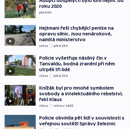
Adopcí dospělých bylo loni nejvíc od
roku 2020
před 6
h
Hejtmani řeší chybějící peníze na
opravu silnic. Jsou nenárokové,
namítá ministerstvo
včera
před 19
h
Policie vyšetřuje násilný čin v
Tanvaldu, bodná zranění při něm
utrpěli tři lidé
včera
před 22
h
Knížák byl pro mnohé symbolem
svobody a intelektuálního rebelství,
řekl Klaus
včera
včera v 14:02
Policie obvinila pět lidí v souvislosti s
veřejnou soutěží Správy železnic