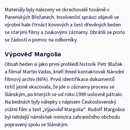
Materiály byly nalezeny ve zkrachovalé továrně v
Panenských Břežanech. Insolvenční správci objevili ve
výrobní hale čtrnáct kovových a šest dřevěných beden
se starými filmy a zvukovými záznamy. Obrátili se proto
se žádostí o pomoc na odborníky.
Výpověď Margolia
Obsah beden si jako první prohlédl historik Petr Blažek
a filmař Martin Vadas, kteří ihned kontaktovali Národní
filmový archiv (NFA). První identifikace dokumentů
totiž jasně ukazovala, že jde o záznamy procesu se
Slánským, po kterých se od roku 1990 usilovně pátralo.
Na bednách byly nálepky s nápisem Československý
státní film a text „Výpověď Margolia“. Rudolf Margolius
byl tehdejší náměstek ministra zahraničního obchodu
popravený spolu se Slánským.