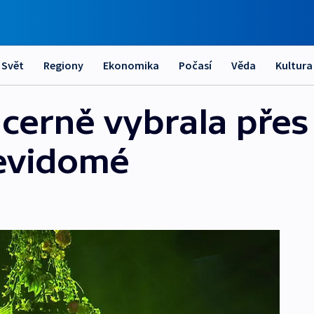
Svět
Regiony
Ekonomika
Počasí
Věda
Kultura
ucerně vybrala přes
nevidomé