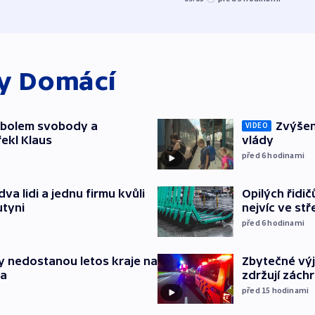
ky
Domácí
mbolem svobody a
Zvýšení
VIDEO
řekl Klaus
vlády
před 6
hodinami
va lidi a jednu firmu kvůli
Opilých řidi
utyni
nejvíc ve st
před 6
hodinami
y nedostanou letos kraje na
Zbytečné výj
ta
zdržují zách
před 15
hodinami