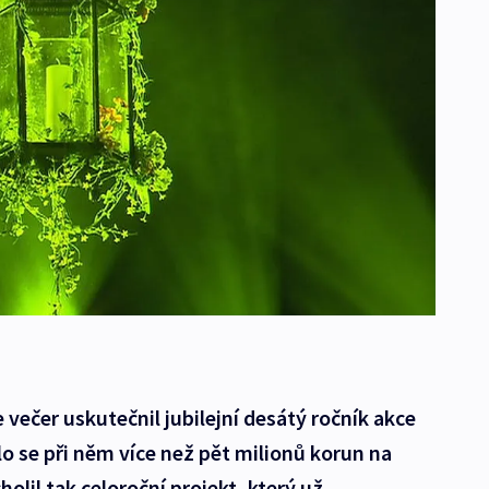
 večer uskutečnil jubilejní desátý ročník akce
lo se při něm více než pět milionů korun na
lil tak celoroční projekt, který už