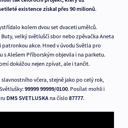
ileté existence získal přes 90 milionů.
ystřídalo kolem dvou set dvaceti umělců.
Buty, velký světluščí sbor nebo zpěvačka Aneta
 i patronkou akce. Hned v úvodu Světla pro
u s Alešem Příborským objevila i na parketu.
mí dokážou nejen zpívat, ale i tančit.
slavnostního včera, stejně jako po celý rok,
 Světlušky:
99999 99999/0100
. Posílat mohli i
aru
DMS SVETLUSKA
na číslo
87777
.