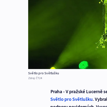
Světlo pro Světlušku
Zdroj:
ČT24
Praha - V pražské Lucerně se
Světlo pro Světlušku
. Vybra
podporu nevidomých. Vyvrcho