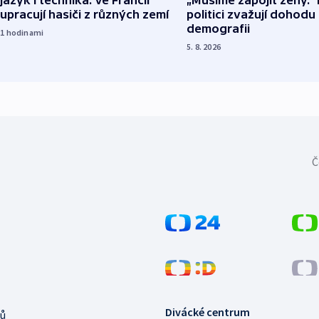
 jazyk i technika. Ve Francii
„Musíme zapojit ženy.“ 
upracují hasiči z různých zemí
politici zvažují dohodu
demografii
21
hodinami
5. 8. 2026
Č
Divácké centrum
ů