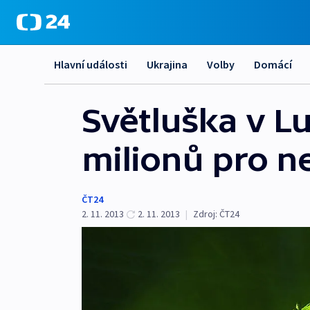
Hlavní události
Ukrajina
Volby
Domácí
Světluška v L
milionů pro 
ČT24
2. 11. 2013
2. 11. 2013
|
Zdroj:
ČT24