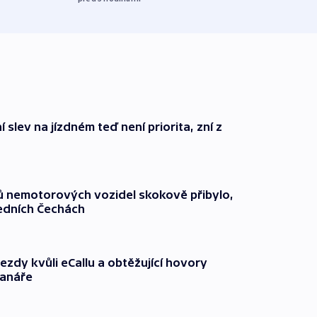
 slev na jízdném teď není priorita, zní z
čů nemotorových vozidel skokově přibylo,
ředních Čechách
ezdy kvůli eCallu a obtěžující hovory
ranáře