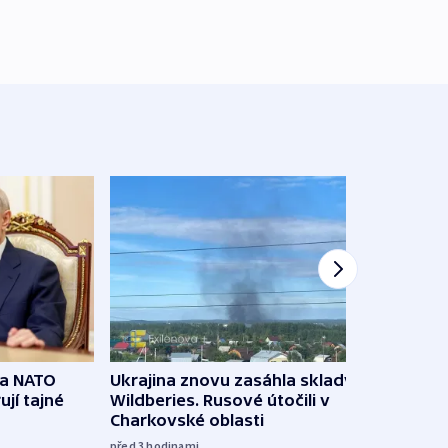
na NATO
Ukrajina znovu zasáhla sklady
VIDEO
ují tajné
Wildberies. Rusové útočili v
není 
Charkovské oblasti
před 6
před 3
hodinami