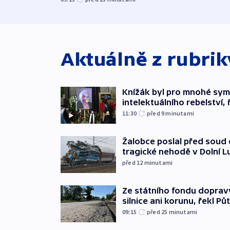
Aktuálně z rubri
Knížák byl pro mnohé sy
intelektuálního rebelství, 
11:30
před 9
minutami
Žalobce poslal před soud d
tragické nehodě v Dolní L
před 12
minutami
Ze státního fondu doprav
silnice ani korunu, řekl Pů
09:15
před 25
minutami