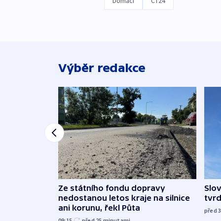
Domácí
ČT24
Výběr redakce
Ze státního fondu dopravy
Slov
nedostanou letos kraje na silnice
tvrd
ani korunu, řekl Půta
před 
09:15
před 25
minutami