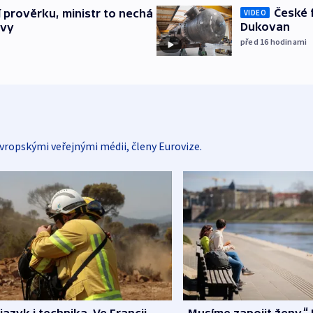
České 
í prověrku, ministr to nechá
VIDEO
Dukovan
ávy
před 16
hodinami
vropskými veřejnými médii, členy Eurovize.