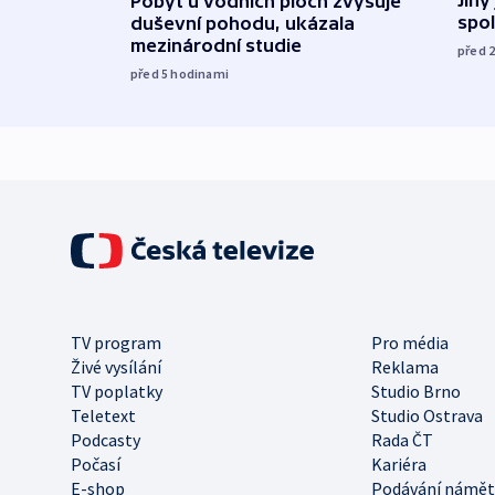
Jiný
Pobyt u vodních ploch zvyšuje
spol
duševní pohodu, ukázala
mezinárodní studie
před 
před 5
hodinami
TV program
Pro média
Živé vysílání
Reklama
TV poplatky
Studio Brno
Teletext
Studio Ostrava
Podcasty
Rada ČT
Počasí
Kariéra
E-shop
Podávání námět