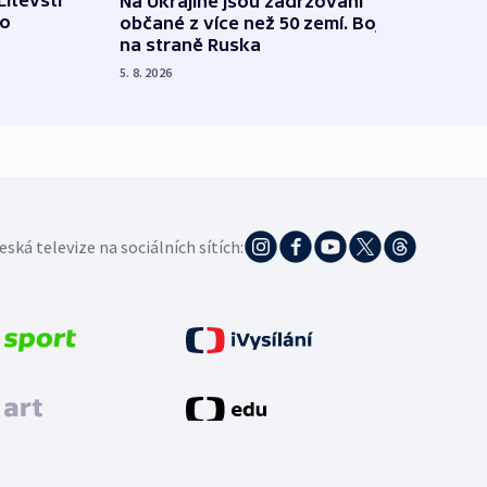
Litevští
Na Ukrajině jsou zadržováni
Španě
 o
občané z více než 50 zemí. Bojovali
dosta
na straně Ruska
4. 8. 20
5. 8. 2026
eská televize na sociálních sítích: