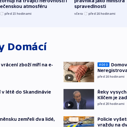
orňují na trvající nerovnosti i
právníka jako ministra
lečenskou atmosféru
spravedlnosti
před 15
hodinami
včera
před 16
hodinami
ky
Domácí
vrácení zboží míří na e-
Domovu
VIDEO
Neregistrova
před 16
hodinami
í v létě do Skandinávie
Řeky vysycha
Klíčem je za
před 20
hodinami
něnsku zemřeli dva lidé,
Policie vyše
vraždu na d