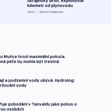
ukrajinský dron, explodoval
prez
kilometr od plynovodu
nejv
včera
před 17
hodinami
před 2
 Mutice hrozí maximální pokuta.
ná péče by mohla být trestná
jí a podzemní vody ubývá. Hydrolog:
držování vody
třuje pobodání v Tanvaldu jako pokus o
vou osobách