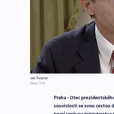
Jan Švejnar
Zdroj:
ČT24
Praha - Otec prezidentskéh
souvislosti se svou cestou 
první správou ministerstva 