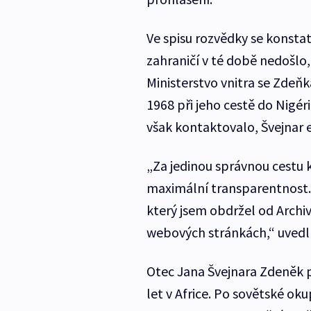
Ve spisu rozvědky se konstat
zahraničí v té době nedošlo,
Ministerstvo vnitra se Zdeňk
1968 při jeho cestě do Nigé
však kontaktovalo, Švejnar 
„Za jedinou správnou cestu k
maximální transparentnost. 
který jsem obdržel od Archi
webových stránkách,“ uvedl 
Otec Jana Švejnara Zdeněk 
let v Africe. Po sovětské ok