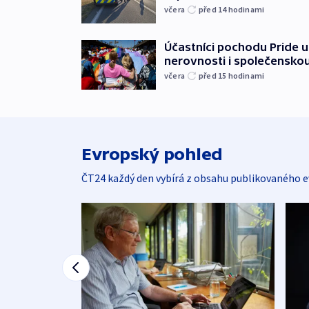
včera
před 14
hodinami
Účastníci pochodu Pride up
nerovnosti i společensko
včera
před 15
hodinami
Evropský pohled
ČT24 každý den vybírá z obsahu publikovaného e