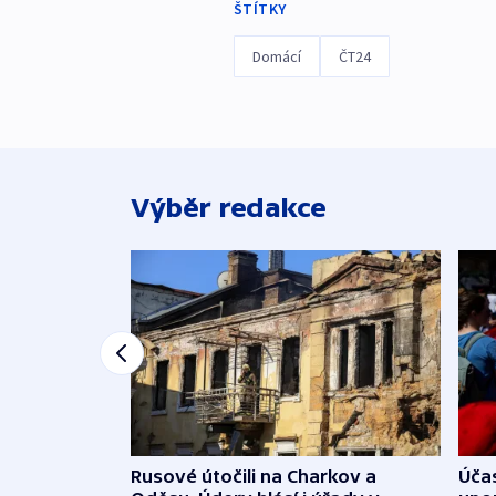
ŠTÍTKY
Domácí
ČT24
Výběr redakce
Rusové útočili na Charkov a
Účas