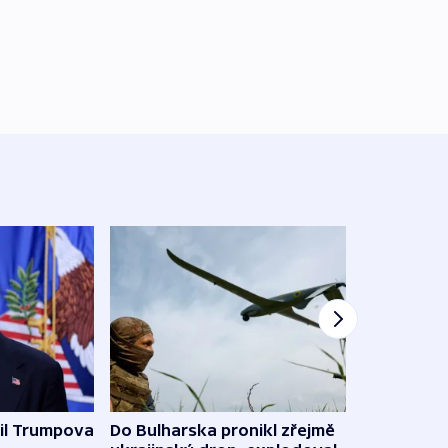
il Trumpova
Do Bulharska pronikl zřejmě
Tisz