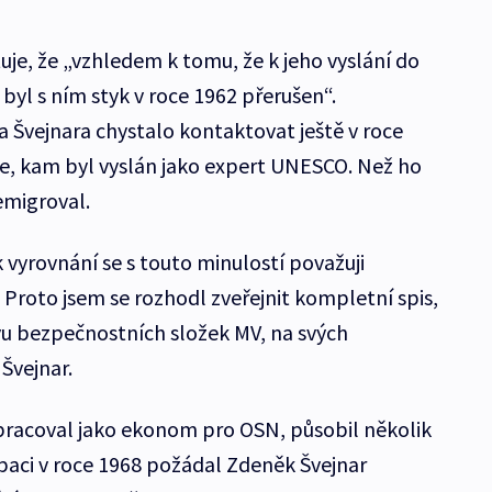
uje, že „vzhledem k tomu, že k jeho vyslání do
 byl s ním styk v roce 1962 přerušen“.
a Švejnara chystalo kontaktovat ještě v roce
rie, kam byl vyslán jako expert UNESCO. Než ho
emigroval.
 vyrovnání se s touto minulostí považuji
Proto jsem se rozhodl zveřejnit kompletní spis,
vu bezpečnostních složek MV, na svých
Švejnar.
pracoval jako ekonom pro OSN, působil několik
upaci v roce 1968 požádal Zdeněk Švejnar