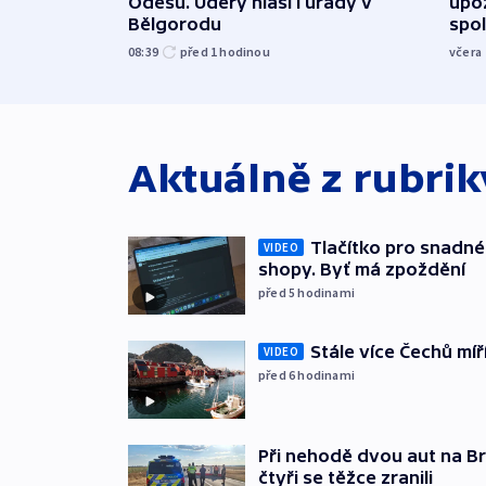
Oděsu. Údery hlásí i úřady v
upoz
Bělgorodu
spo
08:39
před 1
hodinou
včera
Aktuálně z rubri
Tlačítko pro snadné 
VIDEO
shopy. Byť má zpoždění
před 5
hodinami
Stále více Čechů míř
VIDEO
před 6
hodinami
Při nehodě dvou aut na Br
čtyři se těžce zranili