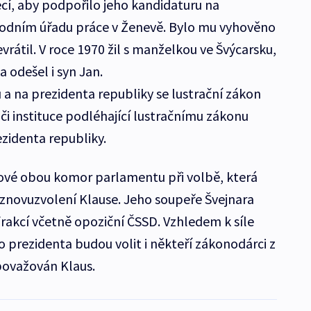
ěcí, aby podpořilo jeho kandidaturu na
odním úřadu práce v Ženevě. Bylo mu vyhověno
vrátil. V roce 1970 žil s manželkou ve Švýcarsku,
 odešel i syn Jan.
a na prezidenta republiky se lustrační zákon
či instituce podléhající lustračnímu zákonu
ezidenta republiky.
nové obou komor parlamentu při volbě, která
 znovuzvolení Klause. Jeho soupeře Švejnara
frakcí včetně opoziční ČSSD. Vzhledem k síle
 prezidenta budou volit i někteří zákonodárci z
 považován Klaus.