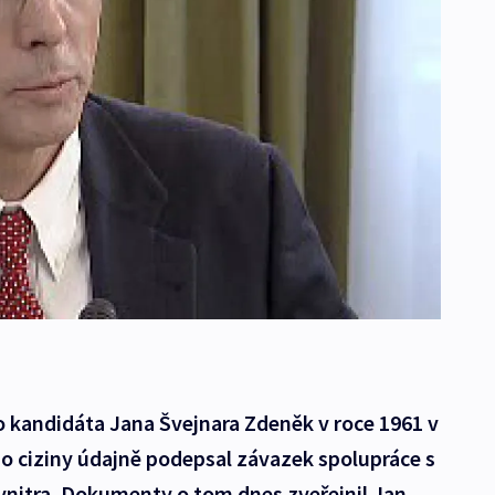
o kandidáta Jana Švejnara Zdeněk v roce 1961 v
do ciziny údajně podepsal závazek spolupráce s
vnitra. Dokumenty o tom dnes zveřejnil Jan