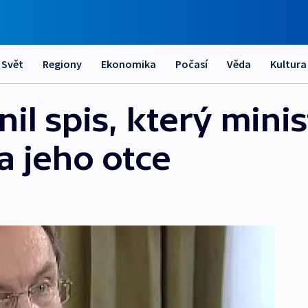
Svět
Regiony
Ekonomika
Počasí
Věda
Kultura
nil spis, který mini
a jeho otce