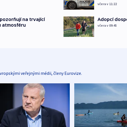
včera v 11:22
ozorňují na trvající
Adopcí dospě
u atmosféru
včera v 09:45
vropskými veřejnými médii, členy Eurovize.