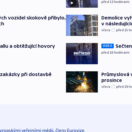
před 12
hodinami
ch vozidel skokově přibylo,
Demolice vyh
ch
v následujíc
včera
před 15
h
allu a obtěžující hovory
Sečten
VIDEO
před 16
hodinami
o zakázky při dostavbě
Průmyslová v
prosince
včera
před 19
h
vropskými veřejnými médii, členy Eurovize.