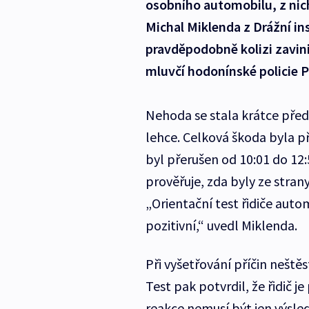
osobního automobilu, z nic
Michal Miklenda z Drážní in
pravděpodobně kolizi zavini
mluvčí hodonínské policie 
Nehoda se stala krátce před
lehce. Celková škoda byla 
byl přerušen od 10:01 do 12
prověřuje, zda byly ze stran
„Orientační test řidiče auto
pozitivní,“ uvedl Miklenda.
Při vyšetřování příčin neštěst
Test pak potvrdil, že řidič
reakce nemusí být jen výsle