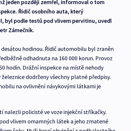
hž jeden později zemřel, informoval o tom
spekce. Řidič osobního auta, který
l, byl podle testů pod vlivem pervitinu, uvedl
Petr Zámečník.
 desátou hodinou. Řidič automobilu byl zraněn
předběžně odhadnuta na 160 000 korun. Provoz
:50 hodin. Drážní inspekce na místě nehody
y železnice dodrženy všechny platné předpisy.
mobilu na ovlivnění návykovými látkami je
í nalezli policisté ve voze injekční stříkačky.
 je pod vlivem omamných látek a jeho zmatené
dkem šoku. Muži hrozí obvinění z nedbalostního