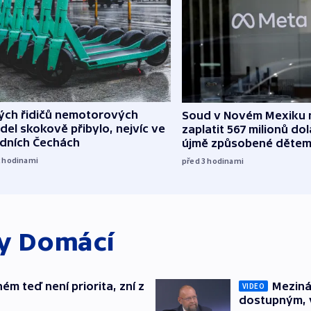
lých řidičů nemotorových
Soud v Novém Mexiku n
del skokově přibylo, nejvíc ve
zaplatit 567 milionů dol
edních Čechách
újmě způsobené děte
2
hodinami
před 3
hodinami
ky
Domácí
ém teď není priorita, zní z
Meziná
VIDEO
dostupným, 