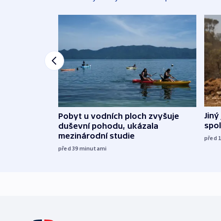
Jiný
Pobyt u vodních ploch zvyšuje
spol
duševní pohodu, ukázala
mezinárodní studie
před 
před 39
minutami