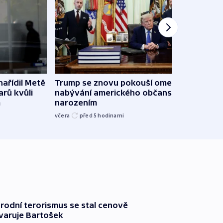
ařídil Metě
Trump se znovu pokouší omezit
Veden
arů kvůli
nabývání amerického občanství
podpo
m
narozením
bojk
včera
před 5
hodinami
včera
rodní terorismus se stal cenově
varuje Bartošek