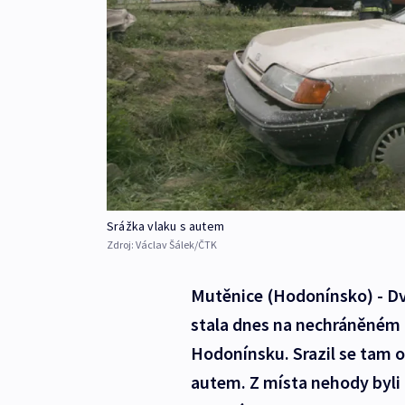
Srážka vlaku s autem
Zdroj:
Václav Šálek/ČTK
Mutěnice (Hodonínsko) - Dva
stala dnes na nechráněném 
Hodonínsku. Srazil se tam o
autem. Z místa nehody byli 