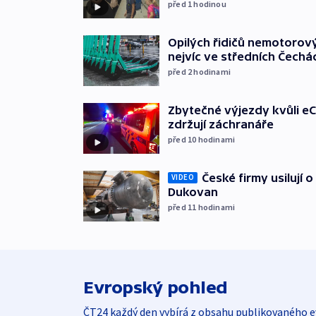
před 1
hodinou
Opilých řidičů nemotorový
nejvíc ve středních Čechá
před 2
hodinami
Zbytečné výjezdy kvůli eC
zdržují záchranáře
před 10
hodinami
České firmy usilují 
VIDEO
Dukovan
před 11
hodinami
Evropský pohled
ČT24 každý den vybírá z obsahu publikovaného e