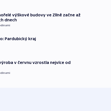
ořelé výškové budovy ve Zlíně začne až
ích dnech
odinami
o: Pardubický kraj
ýroba v červnu vzrostla nejvíce od
odinami