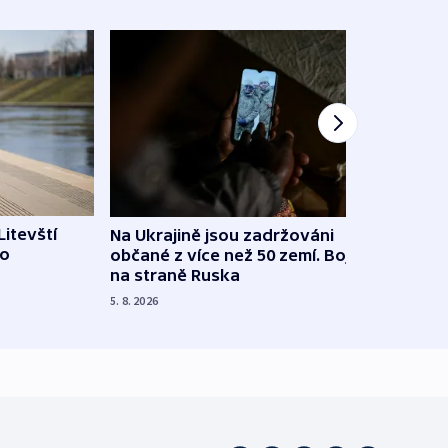
Litevští
Na Ukrajině jsou zadržováni
Španě
 o
občané z více než 50 zemí. Bojovali
dosta
na straně Ruska
4. 8. 20
5. 8. 2026