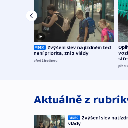
Opi
Zvýšení slev na jízdném teď
VIDEO
vozi
není priorita, zní z vlády
stř
před 1
hodinou
před 
Aktuálně z rubri
Zvýšení slev na jízdn
VIDEO
vlády