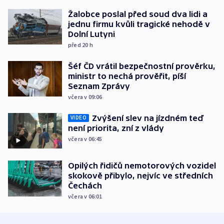
Žalobce poslal před soud dva lidi a
jednu firmu kvůli tragické nehodě v
Dolní Lutyni
před 20
h
Šéf ČD vrátil bezpečnostní prověrku,
ministr to nechá prověřit, píší
Seznam Zprávy
včera v 09:06
Zvýšení slev na jízdném teď
VIDEO
není priorita, zní z vlády
včera v 06:45
Opilých řidičů nemotorových vozidel
skokově přibylo, nejvíc ve středních
Čechách
včera v 06:01