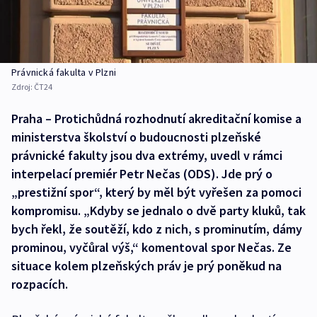
Právnická fakulta v Plzni
Zdroj:
ČT24
Praha – Protichůdná rozhodnutí akreditační komise a
ministerstva školství o budoucnosti plzeňské
právnické fakulty jsou dva extrémy, uvedl v rámci
interpelací premiér Petr Nečas (ODS). Jde prý o
„prestižní spor“, který by měl být vyřešen za pomoci
kompromisu. „Kdyby se jednalo o dvě party kluků, tak
bych řekl, že soutěží, kdo z nich, s prominutím, dámy
prominou, vyčůral výš,“ komentoval spor Nečas. Ze
situace kolem plzeňských práv je prý poněkud na
rozpacích.