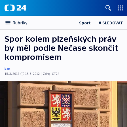
Sport
SLEDOVAT
Rubriky
Spor kolem plzeňských práv
by měl podle Nečase skončit
kompromisem
ban
15. 3. 2012
15. 3. 2012
|
Zdroj:
ČT24