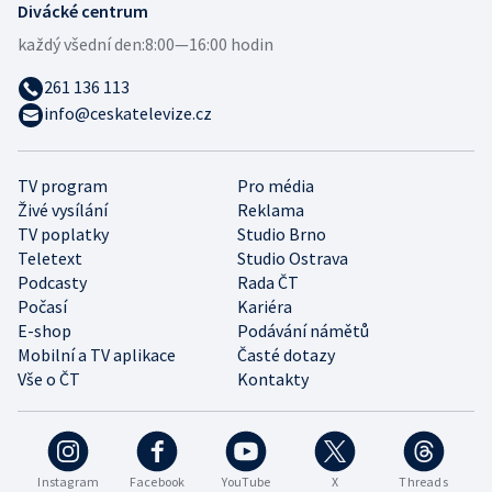
Divácké centrum
každý všední den:
8:00—16:00 hodin
261 136 113
info@ceskatelevize.cz
TV program
Pro média
Živé vysílání
Reklama
TV poplatky
Studio Brno
Teletext
Studio Ostrava
Podcasty
Rada ČT
Počasí
Kariéra
E-shop
Podávání námětů
Mobilní a TV aplikace
Časté dotazy
Vše o ČT
Kontakty
Instagram
Facebook
YouTube
X
Threads