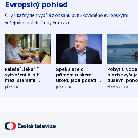
Evropský pohled
ČT24 každý den vybírá z obsahu publikovaného evropskými
veřejnými médii, členy Eurovize.
Falešní „lékaři“
Spekulace o
Pobyt u vodn
vytvoření AI šíří
přímém ruském
ploch zvyšuje
mezi staršími
útoku jsou pošetilé,
duševní poho
Poláky nebezpečné
míní estonský
ukázala
před 2
h
před 16
h
včera v 07:30
zdravotní rady
bezpečnostní
mezinárodní 
expert