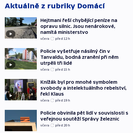
Aktuálně z rubriky
Domácí
Hejtmani řeší chybějící peníze na
opravu silnic. Jsou nenárokové,
namítá ministerstvo
včera
před 12
h
Policie vyšetřuje násilný čin v
Tanvaldu, bodná zranění při něm
utrpěli tři lidé
včera
před 15
h
Knížák byl pro mnohé symbolem
svobody a intelektuálního rebelství,
řekl Klaus
včera
před 19
h
Policie obvinila pět lidí v souvislosti s
veřejnou soutěží Správy železnic
včera
před 20
h