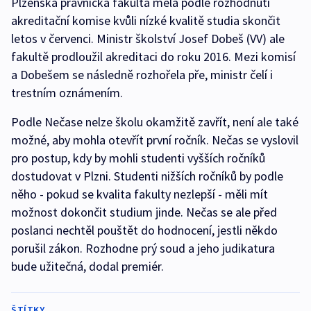
Plzeňská právnická fakulta měla podle rozhodnutí
akreditační komise kvůli nízké kvalitě studia skončit
letos v červenci. Ministr školství Josef Dobeš (VV) ale
fakultě prodloužil akreditaci do roku 2016. Mezi komisí
a Dobešem se následně rozhořela pře, ministr čelí i
trestním oznámením.
Podle Nečase nelze školu okamžitě zavřít, není ale také
možné, aby mohla otevřít první ročník. Nečas se vyslovil
pro postup, kdy by mohli studenti vyšších ročníků
dostudovat v Plzni. Studenti nižších ročníků by podle
něho - pokud se kvalita fakulty nezlepší - měli mít
možnost dokončit studium jinde. Nečas se ale před
poslanci nechtěl pouštět do hodnocení, jestli někdo
porušil zákon. Rozhodne prý soud a jeho judikatura
bude užitečná, dodal premiér.
ŠTÍTKY