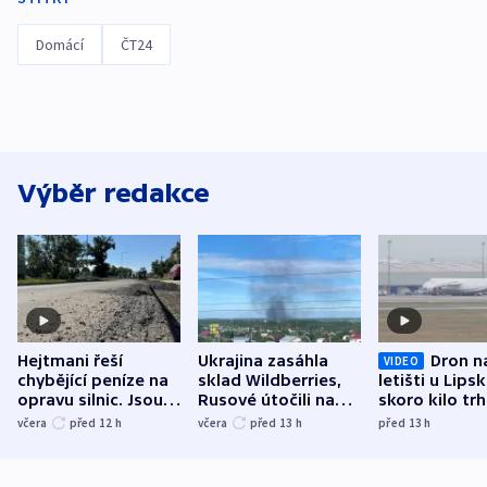
Domácí
ČT24
Výběr redakce
Hejtmani řeší
Ukrajina zasáhla
Dron n
VIDEO
chybějící peníze na
sklad Wildberries,
letišti u Lips
opravu silnic. Jsou
Rusové útočili na
skoro kilo trh
nenárokové, namítá
trh, hasiče či
indicie ukazuj
včera
před 12
h
včera
před 13
h
před 13
h
ministerstvo
stadion
Rusko