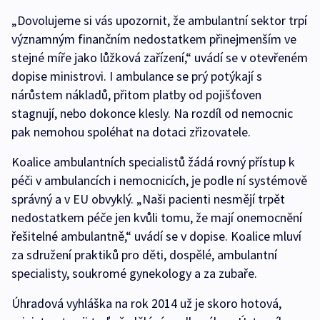
„Dovolujeme si vás upozornit, že ambulantní sektor trpí
významným finančním nedostatkem přinejmenším ve
stejné míře jako lůžková zařízení,“ uvádí se v otevřeném
dopise ministrovi. I ambulance se prý potýkají s
nárůstem nákladů, přitom platby od pojišťoven
stagnují, nebo dokonce klesly. Na rozdíl od nemocnic
pak nemohou spoléhat na dotaci zřizovatele.
Koalice ambulantních specialistů žádá rovný přístup k
péči v ambulancích i nemocnicích, je podle ní systémově
správný a v EU obvyklý. „Naši pacienti nesmějí trpět
nedostatkem péče jen kvůli tomu, že mají onemocnění
řešitelné ambulantně,“ uvádí se v dopise. Koalice mluví
za sdružení praktiků pro děti, dospělé, ambulantní
specialisty, soukromé gynekology a za zubaře.
Úhradová vyhláška na rok 2014 už je skoro hotová,