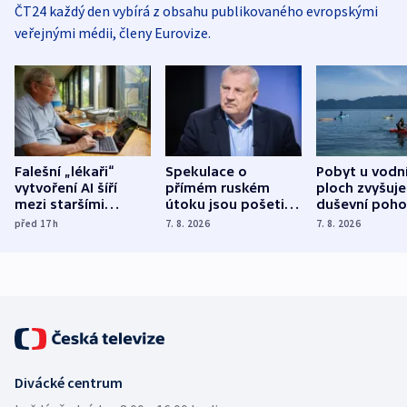
ČT24 každý den vybírá z obsahu publikovaného evropskými
veřejnými médii, členy Eurovize.
Falešní „lékaři“
Spekulace o
Pobyt u vodn
vytvoření AI šíří
přímém ruském
ploch zvyšuje
mezi staršími
útoku jsou pošetilé,
duševní poho
Poláky nebezpečné
míní estonský
ukázala
před 17
h
7. 8. 2026
7. 8. 2026
zdravotní rady
bezpečnostní
mezinárodní 
expert
Divácké centrum