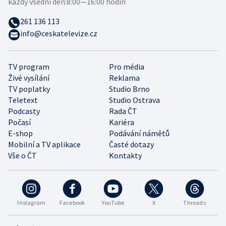
každý všední den:
8:00—16:00 hodin
261 136 113
info@ceskatelevize.cz
TV program
Pro média
Živé vysílání
Reklama
TV poplatky
Studio Brno
Teletext
Studio Ostrava
Podcasty
Rada ČT
Počasí
Kariéra
E-shop
Podávání námětů
Mobilní a TV aplikace
Časté dotazy
Vše o ČT
Kontakty
Instagram
Facebook
YouTube
X
Threads