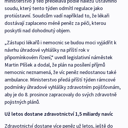
ministerstvo ji teď předělává podle nálezu Ústavního
soudu, který tento týden odmítl regulace jako
protiústavní. Soudcům vadí například to, že lékaři
dostávají zaplaceno méně peněz za péči, kterou
poskytli nad dohodnutý objem.
„Zástupci lékařů i nemocnic se budou moci vyjádřit k
návrhu úhradové vyhlášky na příští rok v
připomínkovém řízení,“ uvedl legislativní náměstek
Martin Plíšek a dodal, že plán na posílení příjmů
nemocnic neznamená, že víc peněz nedostanou také
ambulance. Ministerstvo předá příští týden rámcové
podmínky úhradové vyhlášky zdravotním pojišťovnám,
aby je do 8. prosince zapracovaly do svých zdravotně
pojistných plánů.
Už letos dostane zdravotnictví 1,5 miliardy navíc
Zdravotnictví dostane více peněz už letos, ještě do