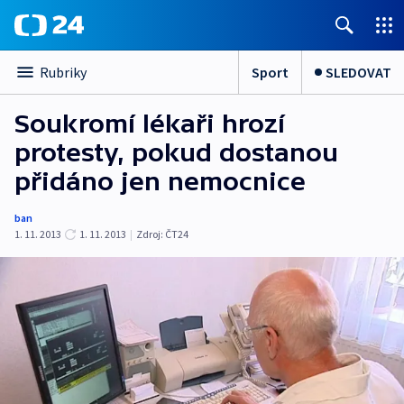
Sport
SLEDOVAT
Rubriky
Soukromí lékaři hrozí
protesty, pokud dostanou
přidáno jen nemocnice
ban
1. 11. 2013
1. 11. 2013
|
Zdroj:
ČT24