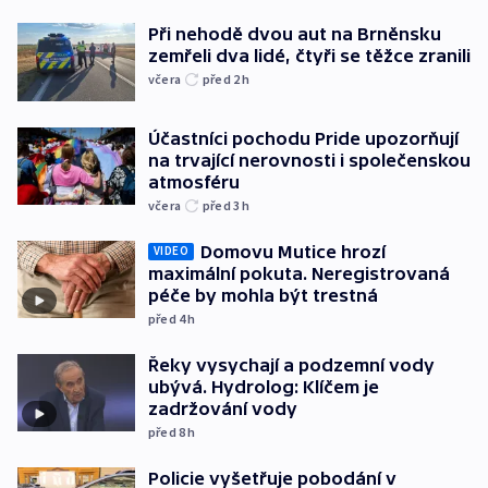
Při nehodě dvou aut na Brněnsku
zemřeli dva lidé, čtyři se těžce zranili
včera
před 2
h
Účastníci pochodu Pride upozorňují
na trvající nerovnosti i společenskou
atmosféru
včera
před 3
h
Domovu Mutice hrozí
VIDEO
maximální pokuta. Neregistrovaná
péče by mohla být trestná
před 4
h
Řeky vysychají a podzemní vody
ubývá. Hydrolog: Klíčem je
zadržování vody
před 8
h
Policie vyšetřuje pobodání v