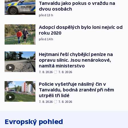
Tanvaldu jako pokus o vraždu na
dvou osobách
před 13
h
Adopcí dospělých bylo loni nejvíc od
roku 2020
před 14
h
Hejtmani řeší chybějící peníze na
opravu silnic. Jsou nenárokové,
namítá ministerstvo
7. 8. 2026
7. 8. 2026
Policie vyšetřuje násilný čin v
Tanvaldu, bodná zranění při něm
utrpěli tři lidé
7. 8. 2026
7. 8. 2026
Evropský pohled