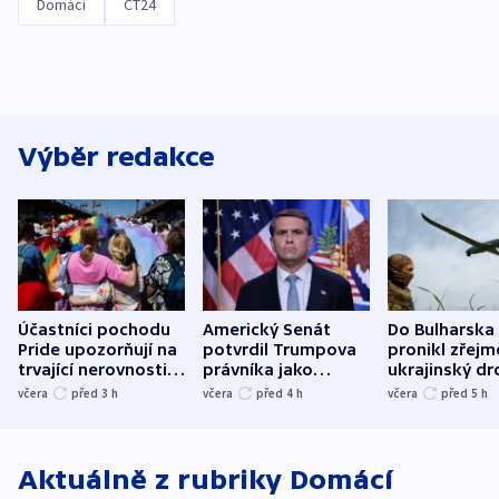
Domácí
ČT24
Výběr redakce
Účastníci pochodu
Americký Senát
Do Bulharska
Pride upozorňují na
potvrdil Trumpova
pronikl zřejm
trvající nerovnosti i
právníka jako
ukrajinský dr
společenskou
ministra
explodoval k
včera
před 3
h
včera
před 4
h
včera
před 5
h
atmosféru
spravedlnosti
od plynovod
Aktuálně z rubriky
Domácí