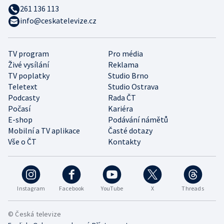
261 136 113
info@ceskatelevize.cz
TV program
Pro média
Živé vysílání
Reklama
TV poplatky
Studio Brno
Teletext
Studio Ostrava
Podcasty
Rada ČT
Počasí
Kariéra
E-shop
Podávání námětů
Mobilní a TV aplikace
Časté dotazy
Vše o ČT
Kontakty
Instagram
Facebook
YouTube
X
Threads
© Česká televize