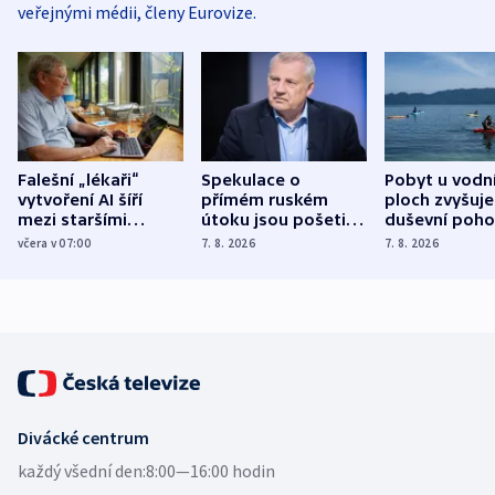
veřejnými médii, členy Eurovize.
Falešní „lékaři“
Spekulace o
Pobyt u vodn
vytvoření AI šíří
přímém ruském
ploch zvyšuje
mezi staršími
útoku jsou pošetilé,
duševní poho
Poláky nebezpečné
míní estonský
ukázala
včera v 07:00
7. 8. 2026
7. 8. 2026
zdravotní rady
bezpečnostní
mezinárodní 
expert
Divácké centrum
každý všední den:
8:00—16:00 hodin