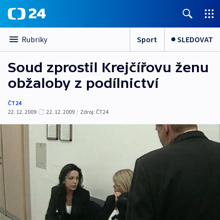
Sport
SLEDOVAT
Rubriky
Soud zprostil Krejčířovu ženu
obžaloby z podílnictví
ČT24
22. 12. 2009
22. 12. 2009
|
Zdroj:
ČT24