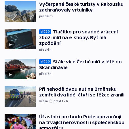
Vyčerpané české turisty v Rakousku
zachraňovaly vrtulníky
před 6
m
Tlačítko pro snadné vrácení
VIDEO
zboží míří na e-shopy. Byť má
zpoždění
před 6
h
Stále více Čechů míří v létě do
VIDEO
Skandinávie
před 7
h
Při nehodě dvou aut na Brněnsku
zemřeli dva lidé, čtyři se těžce zranili
včera
před 15
h
Účastníci pochodu Pride upozorňují
na trvající nerovnosti i společenskou
atmosféru