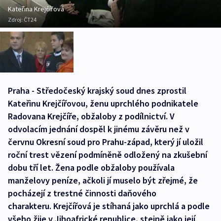
Kateřina Krejčířová
Zdroj:
ČT24
Praha - Středočeský krajský soud dnes zprostil
Kateřinu Krejčířovou, ženu uprchlého podnikatele
Radovana Krejčíře, obžaloby z podílnictví. V
odvolacím jednání dospěl k jinému závěru než v
červnu Okresní soud pro Prahu-západ, který jí uložil
roční trest vězení podmíněně odložený na zkušební
dobu tří let. Žena podle obžaloby používala
manželovy peníze, ačkoli jí muselo být zřejmé, že
pocházejí z trestné činnosti daňového
charakteru. Krejčířová je stíhaná jako uprchlá a podle
všeho žije v Jihoafrické republice, stejně jako její