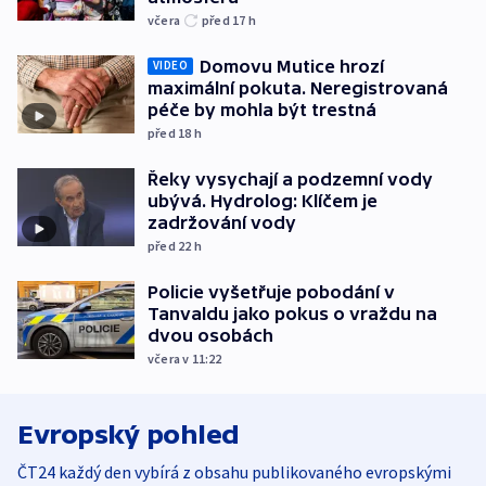
včera
před 17
h
Domovu Mutice hrozí
VIDEO
maximální pokuta. Neregistrovaná
péče by mohla být trestná
před 18
h
Řeky vysychají a podzemní vody
ubývá. Hydrolog: Klíčem je
zadržování vody
před 22
h
Policie vyšetřuje pobodání v
Tanvaldu jako pokus o vraždu na
dvou osobách
včera v 11:22
Evropský pohled
ČT24 každý den vybírá z obsahu publikovaného evropskými