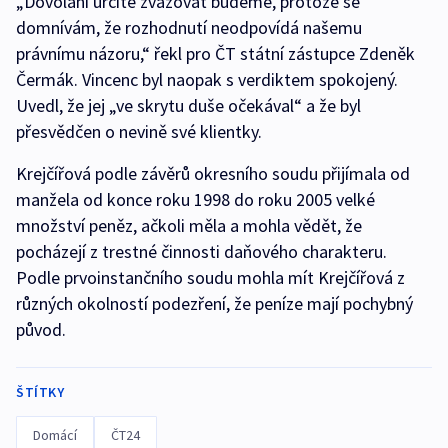
„Dovolání určitě zvažovat budeme, protože se
domnívám, že rozhodnutí neodpovídá našemu
právnímu názoru,“ řekl pro ČT státní zástupce Zdeněk
Čermák. Vincenc byl naopak s verdiktem spokojený.
Uvedl, že jej „ve skrytu duše očekával“ a že byl
přesvědčen o nevině své klientky.
Krejčířová podle závěrů okresního soudu přijímala od
manžela od konce roku 1998 do roku 2005 velké
množství peněz, ačkoli měla a mohla vědět, že
pocházejí z trestné činnosti daňového charakteru.
Podle prvoinstančního soudu mohla mít Krejčířová z
různých okolností podezření, že peníze mají pochybný
původ.
ŠTÍTKY
Domácí
ČT24