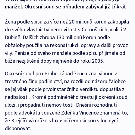
manžel. Okresní soud se případem zabýval již třikrát.
Žena podle spisu za více než 20 milionů korun zakoupila
do svého vlastnictví nemovitost v Černošicích, v ulici V
Dubině. Dalších zhruba 130 milionů korun podle
obžaloby použila na rekonstrukci, opravy a další provoz
vily. Peníze od svého manžela podle spisu přijímala od
blíže nezjištěné doby nejméně do roku 2005.
Okresní soud pro Prahu-západ ženu uznal vinnou z
trestného činu podílnictví, na rozdíl od názoru žalobce
se jej však podle prvoinstančního verdiktu dopustila z
nedbalosti. Kromě podmíněného trestu jí okresní soud
uložil i propadnutí nemovitosti. Dnešní rozhodnutí
podle advokáta souzené Zdeňka Vincence znamená to,
že Krejčířová může s luxusní černošickou vilou nyní
disponovat.