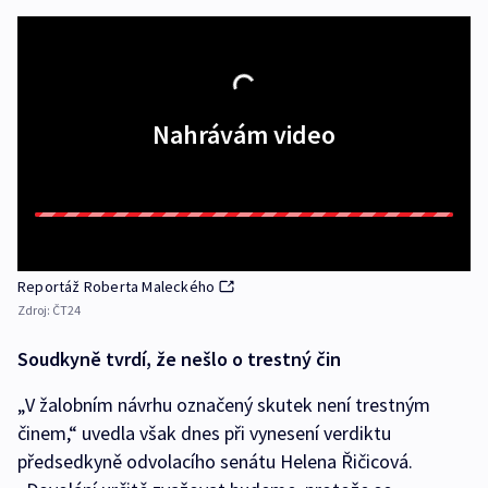
Nahrávám video
Reportáž Roberta Maleckého
Zdroj:
ČT24
Soudkyně tvrdí, že nešlo o trestný čin
„V žalobním návrhu označený skutek není trestným
činem,“ uvedla však dnes při vynesení verdiktu
předsedkyně odvolacího senátu Helena Řičicová.