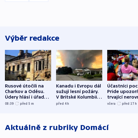
Výběr redakce
Rusové útočili na
Kanadu i Evropu dál
Účastníci po
Charkov a Oděsu.
sužují lesní požáry.
Pride upozorň
Údery hlásí i úřady v
V Britské Kolumbii
trvající nerov
Bělgorodu
evakuovali tisíce lidí
společensko
08:39
před 5
m
před 4
h
včera
před 17
h
atmosféru
Aktuálně z rubriky
Domácí