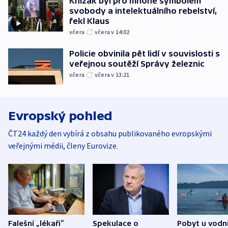
Knížák byl pro mnohé symbolem
svobody a intelektuálního rebelství,
řekl Klaus
včera
včera v 14:02
Policie obvinila pět lidí v souvislosti s
veřejnou soutěží Správy železnic
včera
včera v 13:21
Evropský pohled
ČT24 každý den vybírá z obsahu publikovaného evropskými
veřejnými médii, členy Eurovize.
Falešní „lékaři“
Spekulace o
Pobyt u vodn