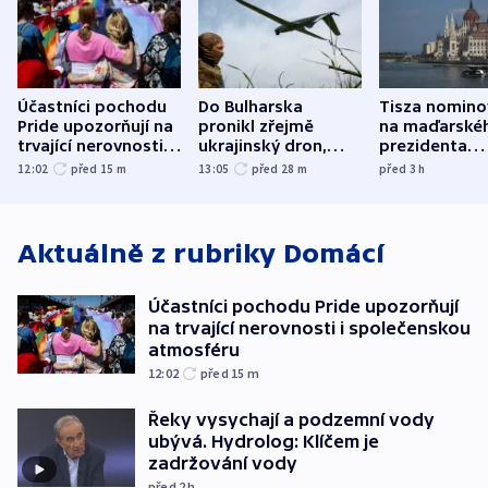
Účastníci pochodu
Do Bulharska
Tisza nomino
Pride upozorňují na
pronikl zřejmě
na maďarské
trvající nerovnosti i
ukrajinský dron,
prezidenta
společenskou
explodoval kilometr
bývalého šéf
12:02
před 15
m
13:05
před 28
m
před 3
h
atmosféru
od plynovodu
nejvyššího s
Aktuálně z rubriky
Domácí
Účastníci pochodu Pride upozorňují
na trvající nerovnosti i společenskou
atmosféru
12:02
před 15
m
Řeky vysychají a podzemní vody
ubývá. Hydrolog: Klíčem je
zadržování vody
před 2
h