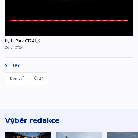
Hyde Park ČT24
Zdroj:
ČT24
ŠTÍTKY
Domácí
ČT24
Výběr redakce