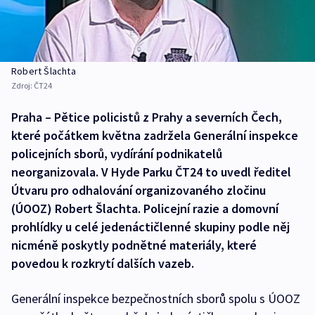
Robert Šlachta
Zdroj:
ČT24
Praha – Pětice policistů z Prahy a severních Čech,
které počátkem května zadržela Generální inspekce
policejních sborů, vydírání podnikatelů
neorganizovala. V Hyde Parku ČT24 to uvedl ředitel
Útvaru pro odhalování organizovaného zločinu
(ÚOOZ) Robert Šlachta. Policejní razie a domovní
prohlídky u celé jedenáctičlenné skupiny podle něj
nicméně poskytly podnětné materiály, které
povedou k rozkrytí dalších vazeb.
Generální inspekce bezpečnostních sborů spolu s ÚOOZ