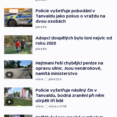
Policie vyšetřuje pobodání v
Tanvaldu jako pokus o vraždu na
dvou osobách
před 6
h
Adopcí dospělých bylo loni nejvíc od
roku 2020
před 8
h
Hejtmani řeší chybějící peníze na
opravu silnic. Jsou nenárokové,
namítá ministerstvo
včera
před 21
h
Policie vyšetřuje násilný čin v
Tanvaldu, bodná zranění při něm
utrpěli tři lidé
včera
včera v 17:58