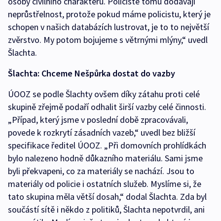
osoby civilního charakteru. Policisté tomu dodávají
neprůstřelnost, protože pokud máme policistu, který je
schopen v našich databázích lustrovat, je to to největší
zvěrstvo. My potom bojujeme s větrnými mlýny,“ uvedl
Šlachta.
Šlachta: Chceme Nešpůrka dostat do vazby
ÚOOZ se podle Šlachty ovšem díky zátahu proti celé
skupině zřejmě podaří odhalit širší vazby celé činnosti.
„Případ, který jsme v poslední době zpracovávali,
povede k rozkrytí zásadních vazeb,“ uvedl bez bližší
specifikace ředitel ÚOOZ. „Při domovních prohlídkách
bylo nalezeno hodně důkazního materiálu. Sami jsme
byli překvapeni, co za materiály se nachází. Jsou to
materiály od policie i ostatních služeb. Myslíme si, že
tato skupina měla větší dosah,“ dodal Šlachta. Zda byl
součástí sítě i někdo z politiků, Šlachta nepotvrdil, ani