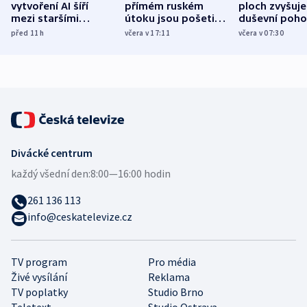
vytvoření AI šíří
přímém ruském
ploch zvyšuje
mezi staršími
útoku jsou pošetilé,
duševní poho
Poláky nebezpečné
míní estonský
ukázala
před 11
h
včera v 17:11
včera v 07:30
zdravotní rady
bezpečnostní
mezinárodní 
expert
Divácké centrum
každý všední den:
8:00—16:00 hodin
261 136 113
info@ceskatelevize.cz
TV program
Pro média
Živé vysílání
Reklama
TV poplatky
Studio Brno