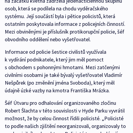
na začátku května zadržela jedenáctičlennou skupinu
osob, která se podílela na chodu vyděračského
systému. Její součástí byla i pětice policistů, která
ostatním poskytovala informace z policejních činností.
Mezi obviněnými je příslušník protikorupční policie, šéf
obvodního oddělení nebo vyšetřovatel.
Informace od policie šestice civilistů využívala
k vydírání podnikatele, který jim měl pomoct
s obchodem s pohonnými hmotami. Mezi zatčenými
civilními osobami je také bývalý vyšetřovatel Vladimír
Nešpůrek (po změnění jména Svoboda), který měl
údajně úzké vazby na kmotra Františka Mrázka.
Šéf Útvaru pro odhalování organizovaného zločinu
Robert Šlachta v této souvislosti v Hyde Parku vyvrátil
možnost, že by celou činnost řídili policisté. „Policisté
to podle našich zjištění neorganizovali, organizovaly to