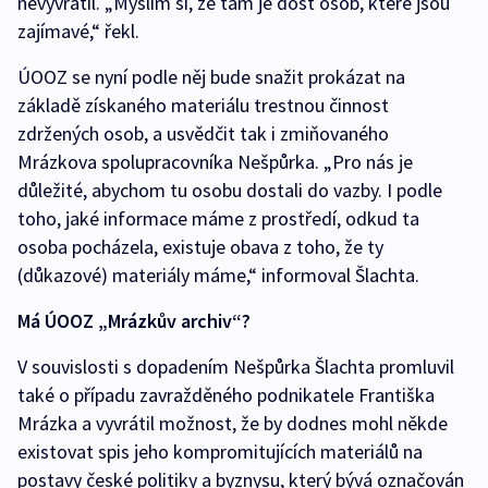
nevyvrátil. „Myslím si, že tam je dost osob, které jsou
zajímavé,“ řekl.
ÚOOZ se nyní podle něj bude snažit prokázat na
základě získaného materiálu trestnou činnost
zdržených osob, a usvědčit tak i zmiňovaného
Mrázkova spolupracovníka Nešpůrka. „Pro nás je
důležité, abychom tu osobu dostali do vazby. I podle
toho, jaké informace máme z prostředí, odkud ta
osoba pocházela, existuje obava z toho, že ty
(důkazové) materiály máme,“ informoval Šlachta.
Má ÚOOZ „Mrázkův archiv“?
V souvislosti s dopadením Nešpůrka Šlachta promluvil
také o případu zavražděného podnikatele Františka
Mrázka a vyvrátil možnost, že by dodnes mohl někde
existovat spis jeho kompromitujících materiálů na
postavy české politiky a byznysu, který bývá označován