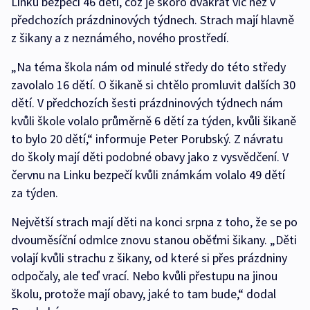
Linku bezpečí 46 dětí, což je skoro dvakrát víc než v
předchozích prázdninových týdnech. Strach mají hlavně
z šikany a z neznámého, nového prostředí.
„Na téma škola nám od minulé středy do této středy
zavolalo 16 dětí. O šikaně si chtělo promluvit dalších 30
dětí. V předchozích šesti prázdninových týdnech nám
kvůli škole volalo průměrně 6 dětí za týden, kvůli šikaně
to bylo 20 dětí,“ informuje Peter Porubský. Z návratu
do školy mají děti podobné obavy jako z vysvědčení. V
červnu na Linku bezpečí kvůli známkám volalo 49 dětí
za týden.
Největší strach mají děti na konci srpna z toho, že se po
dvouměsíční odmlce znovu stanou oběťmi šikany. „Děti
volají kvůli strachu z šikany, od které si přes prázdniny
odpočaly, ale teď vrací. Nebo kvůli přestupu na jinou
školu, protože mají obavy, jaké to tam bude,“ dodal