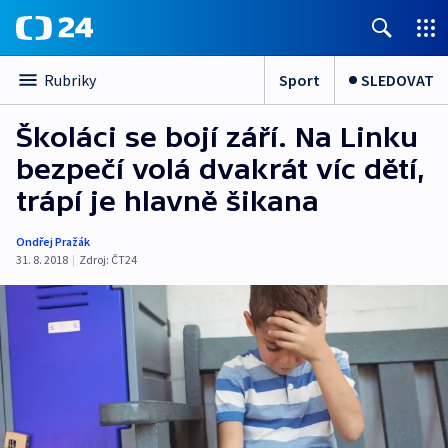
Sport
SLEDOVAT
Rubriky
Školáci se bojí září. Na Linku
bezpečí volá dvakrát víc dětí,
trápí je hlavně šikana
Ondřej Pražák
31. 8. 2018
|
Zdroj:
ČT24