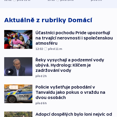
atmosféru
od plynovodu
nejvyššího s
Aktuálně z rubriky
Domácí
Účastníci pochodu Pride upozorňují
na trvající nerovnosti i společenskou
atmosféru
12:02
před 11
m
Řeky vysychají a podzemní vody
ubývá. Hydrolog: Klíčem je
zadržování vody
před 2
h
Policie vyšetřuje pobodání v
Tanvaldu jako pokus o vraždu na
dvou osobách
před 6
h
Adopcí dospělých bylo loni nejvíc od