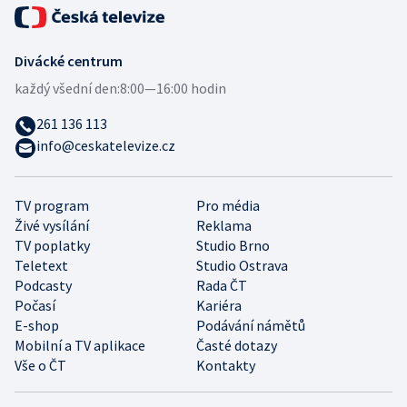
Divácké centrum
každý všední den:
8:00—16:00 hodin
261 136 113
info@ceskatelevize.cz
TV program
Pro média
Živé vysílání
Reklama
TV poplatky
Studio Brno
Teletext
Studio Ostrava
Podcasty
Rada ČT
Počasí
Kariéra
E-shop
Podávání námětů
Mobilní a TV aplikace
Časté dotazy
Vše o ČT
Kontakty