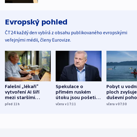
Evropský pohled
ČT24 každý den vybírá z obsahu publikovaného evropskými
veřejnými médii, členy Eurovize.
Falešní „lékaři“
Spekulace o
Pobyt u vodn
vytvoření AI šíří
přímém ruském
ploch zvyšuje
mezi staršími
útoku jsou pošetilé,
duševní poho
Poláky nebezpečné
míní estonský
ukázala
před 11
h
včera v 17:11
včera v 07:30
zdravotní rady
bezpečnostní
mezinárodní 
expert