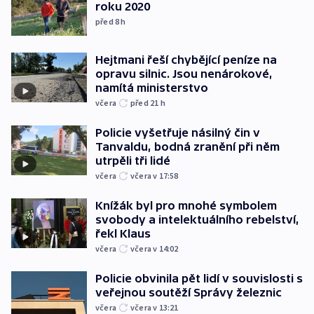
roku 2020
před 8
h
Hejtmani řeší chybějící peníze na
opravu silnic. Jsou nenárokové,
namítá ministerstvo
včera
před 21
h
Policie vyšetřuje násilný čin v
Tanvaldu, bodná zranění při něm
utrpěli tři lidé
včera
včera v 17:58
Knížák byl pro mnohé symbolem
svobody a intelektuálního rebelství,
řekl Klaus
včera
včera v 14:02
Policie obvinila pět lidí v souvislosti s
veřejnou soutěží Správy železnic
včera
včera v 13:21