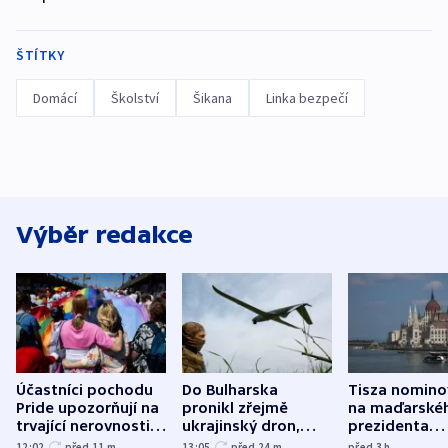
ŠTÍTKY
Domácí
Školství
Šikana
Linka bezpečí
Výběr redakce
Účastníci pochodu
Do Bulharska
Tisza nomino
Pride upozorňují na
pronikl zřejmě
na maďarské
trvající nerovnosti i
ukrajinský dron,
prezidenta
společenskou
explodoval kilometr
bývalého šéf
12:02
před 11
m
13:05
před 24
m
před 3
h