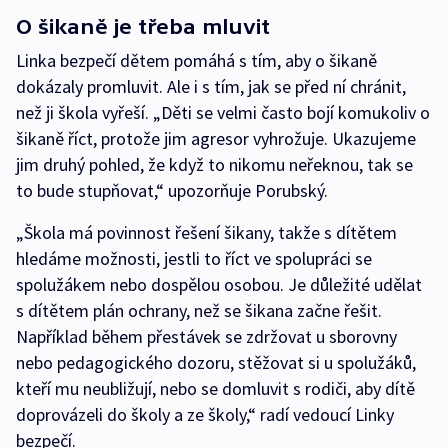
O šikaně je třeba mluvit
Linka bezpečí dětem pomáhá s tím, aby o šikaně
dokázaly promluvit. Ale i s tím, jak se před ní chránit,
než ji škola vyřeší. „Děti se velmi často bojí komukoliv o
šikaně říct, protože jim agresor vyhrožuje. Ukazujeme
jim druhý pohled, že když to nikomu neřeknou, tak se
to bude stupňovat,“ upozorňuje Porubský.
„Škola má povinnost řešení šikany, takže s dítětem
hledáme možnosti, jestli to říct ve spolupráci se
spolužákem nebo dospělou osobou. Je důležité udělat
s dítětem plán ochrany, než se šikana začne řešit.
Například během přestávek se zdržovat u sborovny
nebo pedagogického dozoru, stěžovat si u spolužáků,
kteří mu neubližují, nebo se domluvit s rodiči, aby dítě
doprovázeli do školy a ze školy,“ radí vedoucí Linky
bezpečí.