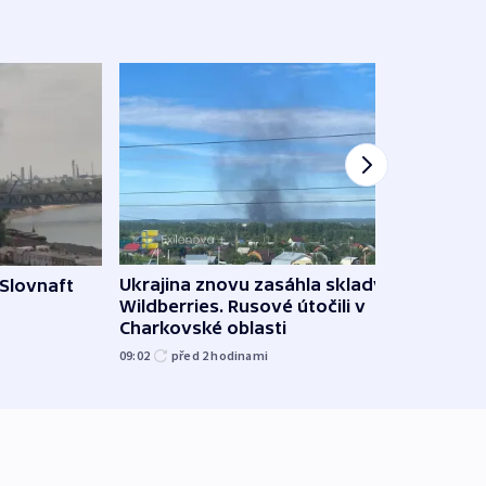
Ukrajina znovu zasáhla sklady
 Slovnaft
Hejtm
Wildberries. Rusové útočili v
oprav
Charkovské oblasti
namí
09:02
před 2
hodinami
09:15