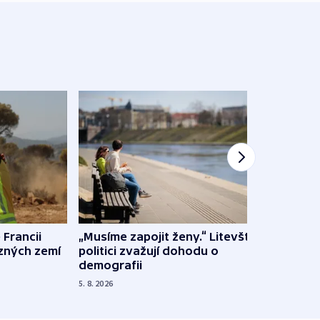
 Francii
„Musíme zapojit ženy.“ Litevští
Na Uk
ůzných zemí
politici zvažují dohodu o
občan
demografii
na s
5. 8. 2026
5. 8. 20