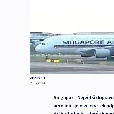
Airbus A380
Zdroj:
ČT24
Singapur - Největší dopravn
aerolinií sjelo ve čtvrtek o
dráhy. Letadlo, které singap