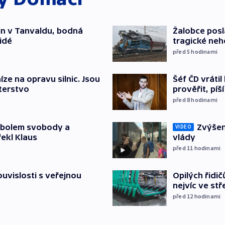
čin v Tanvaldu, bodná
Žalobce posla
lidé
tragické neh
před 5
hodinami
Šéf ČD vráti
íze na opravu silnic. Jsou
prověřit, pí
terstvo
před 8
hodinami
Zvýšení
mbolem svobody a
VIDEO
vlády
řekl Klaus
před 11
hodinami
Opilých řidi
souvislosti s veřejnou
nejvíc ve st
před 12
hodinami