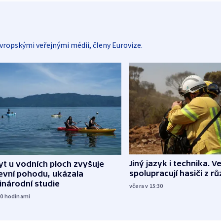
vropskými veřejnými médii, členy Eurovize.
Jiný jazyk i technika. Ve
t u vodních ploch zvyšuje
spolupracují hasiči z r
evní pohodu, ukázala
inárodní studie
včera v 15:30
10
hodinami