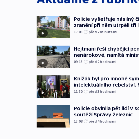
Policie vyšetřuje násilný 
zranění při něm utrpěli tři 
17:03
před 2
minutami
Hejtmani řeší chybějící pen
nenárokové, namítá minis
09:15
před 2
hodinami
Knížák byl pro mnohé sy
intelektuálního rebelství, 
11:30
před 3
hodinami
Policie obvinila pět lidí v 
soutěží Správy železnic
13:08
před 4
hodinami