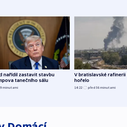
 nařídil zastavit stavbu
V bratislavské rafinerii
mpova tanečního sálu
hořelo
39
minutami
14:22
před 56
minutami
ky
Domácí