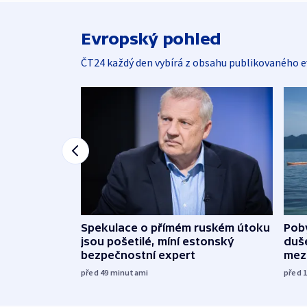
Evropský pohled
ČT24 každý den vybírá z obsahu publikovaného e
Spekulace o přímém ruském útoku
Poby
jsou pošetilé, míní estonský
duš
bezpečnostní expert
mez
před 49
minutami
před 