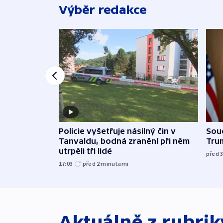
Výběr redakce
Policie vyšetřuje násilný čin v
Soud
Tanvaldu, bodná zranění při něm
Tru
utrpěli tři lidé
před 
17:03
před 2
minutami
Aktuálně z rubri