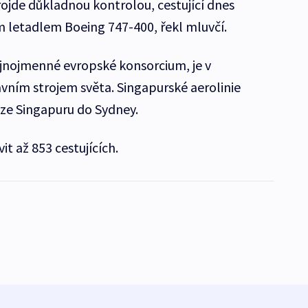
ojde důkladnou kontrolou, cestující dnes
 letadlem Boeing 747-400, řekl mluvčí.
tejnojmenné evropské konsorcium, je v
vním strojem světa. Singapurské aerolinie
e ze Singapuru do Sydney.
t až 853 cestujících.