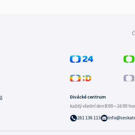
Č
Divácké centrum
ů
každý všední den:
8:00—16:00 ho
261 136 113
info@ceskate