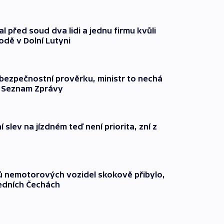
l před soud dva lidi a jednu firmu kvůli
odě v Dolní Lutyni
l bezpečnostní prověrku, ministr to nechá
ší Seznam Zprávy
 slev na jízdném teď není priorita, zní z
čů nemotorových vozidel skokově přibylo,
ředních Čechách