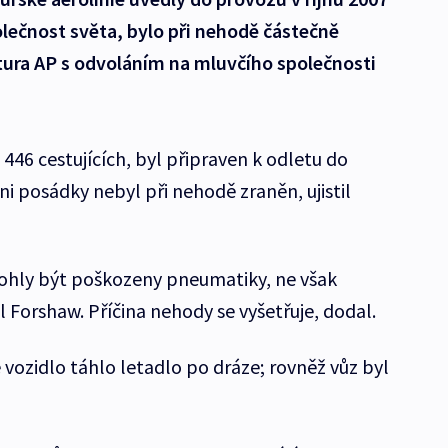
olečnost světa, bylo při nehodě částečně
ura AP s odvoláním na mluvčího společnosti
 446 cestujících, byl připraven k odletu do
ni posádky nebyl při nehodě zraněn, ujistil
Mohly být poškozeny pneumatiky, ne však
l Forshaw. Příčina nehody se vyšetřuje, dodal.
vozidlo táhlo letadlo po dráze; rovněž vůz byl