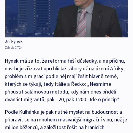
Jiří Hynek
Zdroj:
ČT24
Hynek má za to, že reforma řeší důsledky, a ne příčinu,
navrhuje zřizovat uprchlické tábory už na území Afriky;
problém s migrací podle něj mají řešit hlavně země,
kterých se týkají, tedy Itálie a Řecko: „Nesmíme
připustit salámovou metodu, kdy nám dnes přidělí
dvanáct migrantů, pak 120, pak 1200. Jde o princip.“
Podle Kulhánka je pak nutné myslet na budoucnost a
připravit se na mnohem masivnější migrační vlnu, než je
milion běženců, a záležitost řešit na hranicích