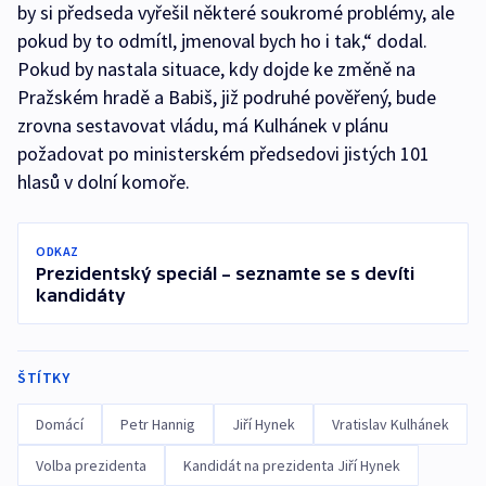
by si předseda vyřešil některé soukromé problémy, ale
pokud by to odmítl, jmenoval bych ho i tak,“ dodal.
Pokud by nastala situace, kdy dojde ke změně na
Pražském hradě a Babiš, již podruhé pověřený, bude
zrovna sestavovat vládu, má Kulhánek v plánu
požadovat po ministerském předsedovi jistých 101
hlasů v dolní komoře.
ODKAZ
Prezidentský speciál – seznamte se s devíti
kandidáty
ŠTÍTKY
Domácí
Petr Hannig
Jiří Hynek
Vratislav Kulhánek
Volba prezidenta
Kandidát na prezidenta Jiří Hynek