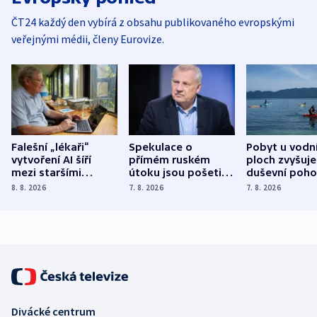
ČT24 každý den vybírá z obsahu publikovaného evropskými
veřejnými médii, členy Eurovize.
Falešní „lékaři“
Spekulace o
Pobyt u vodn
vytvoření AI šíří
přímém ruském
ploch zvyšuje
mezi staršími
útoku jsou pošetilé,
duševní poho
Poláky nebezpečné
míní estonský
ukázala
8. 8. 2026
7. 8. 2026
7. 8. 2026
zdravotní rady
bezpečnostní
mezinárodní 
expert
Divácké centrum