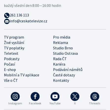
každý všední den:
8:00—16:00 hodin
261 136 113
info@ceskatelevize.cz
TV program
Pro média
Živé vysílání
Reklama
TV poplatky
Studio Brno
Teletext
Studio Ostrava
Podcasty
Rada ČT
Počasí
Kariéra
E-shop
Podávání námětů
Mobilní a TV aplikace
Časté dotazy
Vše o ČT
Kontakty
Instagram
Facebook
YouTube
X
Threads