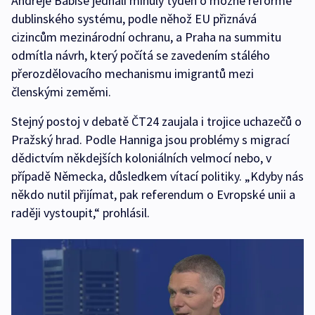
Andreje Babiše jednali minulý týden o možné reformě
dublinského systému, podle něhož EU přiznává
cizincům mezinárodní ochranu, a Praha na summitu
odmítla návrh, který počítá se zavedením stálého
přerozdělovacího mechanismu imigrantů mezi
členskými zeměmi.
Stejný postoj v debatě ČT24 zaujala i trojice uchazečů o
Pražský hrad. Podle Hanniga jsou problémy s migrací
dědictvím někdejších koloniálních velmocí nebo, v
případě Německa, důsledkem vítací politiky. „Kdyby nás
někdo nutil přijímat, pak referendum o Evropské unii a
raději vystoupit,“ prohlásil.