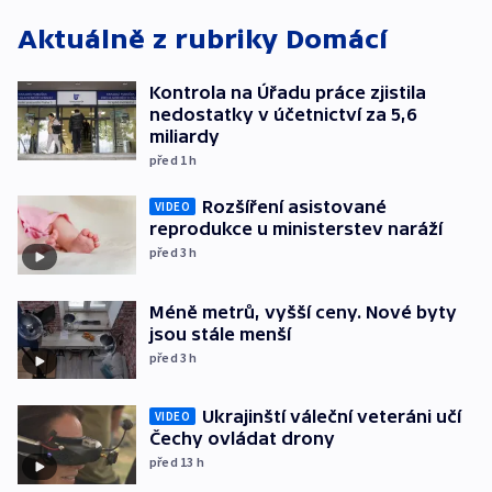
Aktuálně z rubriky
Domácí
Kontrola na Úřadu práce zjistila
nedostatky v účetnictví za 5,6
miliardy
před 1
h
Rozšíření asistované
VIDEO
reprodukce u ministerstev naráží
před 3
h
Méně metrů, vyšší ceny. Nové byty
jsou stále menší
před 3
h
Ukrajinští váleční veteráni učí
VIDEO
Čechy ovládat drony
před 13
h