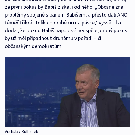
že první pokus by Babiš získal i od něho. „Občané znali
problémy spojené s panem Babišem, a přesto dali ANO
téměř třikrát tolik co druhému na pásce,“ vysvětlil a
dodal, že pokud Babiš napoprvé neuspěje, druhý pokus
by už měl připadnout druhému v pořadí – čili
občanským demokratům.
Vratislav Kulhánek