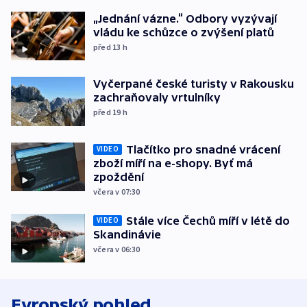
„Jednání vázne.“ Odbory vyzývají
vládu ke schůzce o zvýšení platů
před 13
h
Vyčerpané české turisty v Rakousku
zachraňovaly vrtulníky
před 19
h
Tlačítko pro snadné vrácení
VIDEO
zboží míří na e-shopy. Byť má
zpoždění
včera v 07:30
Stále více Čechů míří v létě do
VIDEO
Skandinávie
včera v 06:30
Evropský pohled