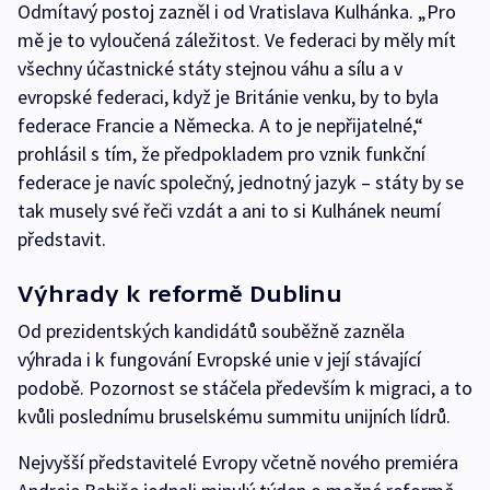
Odmítavý postoj zazněl i od Vratislava Kulhánka. „Pro
mě je to vyloučená záležitost. Ve federaci by měly mít
všechny účastnické státy stejnou váhu a sílu a v
evropské federaci, když je Británie venku, by to byla
federace Francie a Německa. A to je nepřijatelné,“
prohlásil s tím, že předpokladem pro vznik funkční
federace je navíc společný, jednotný jazyk – státy by se
tak musely své řeči vzdát a ani to si Kulhánek neumí
představit.
Výhrady k reformě Dublinu
Od prezidentských kandidátů souběžně zazněla
výhrada i k fungování Evropské unie v její stávající
podobě. Pozornost se stáčela především k migraci, a to
kvůli poslednímu bruselskému summitu unijních lídrů.
Nejvyšší představitelé Evropy včetně nového premiéra