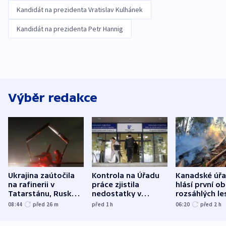
Kandidát na prezidenta Vratislav Kulhánek
Kandidát na prezidenta Petr Hannig
Výběr redakce
Ukrajina zaútočila
Kontrola na Úřadu
Kanadské úř
na rafinerii v
práce zjistila
hlásí první o
Tatarstánu, Rusko
nedostatky v
rozsáhlých le
udeřilo na Sumy a
účetnictví za 5,6
požárů
08:44
před 26
m
před 1
h
06:20
před 2
h
Oděsu
miliardy