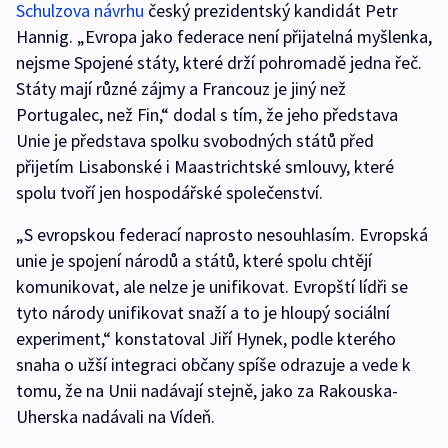
Schulzova návrhu
český prezidentský kandidát Petr
Hannig. „Evropa jako federace není přijatelná myšlenka,
nejsme Spojené státy, které drží pohromadě jedna řeč.
Státy mají různé zájmy a Francouz je jiný než
Portugalec, než Fin,“ dodal s tím, že jeho představa
Unie je představa spolku svobodných států před
přijetím Lisabonské i Maastrichtské smlouvy, které
spolu tvoří jen hospodářské společenství.
„S evropskou federací naprosto nesouhlasím. Evropská
unie je spojení národů a států, které spolu chtějí
komunikovat, ale nelze je unifikovat. Evropští lídři se
tyto národy unifikovat snaží a to je hloupý sociální
experiment,“ konstatoval Jiří Hynek, podle kterého
snaha o užší integraci občany spíše odrazuje a vede k
tomu, že na Unii nadávají stejně, jako za Rakouska-
Uherska nadávali na Vídeň.