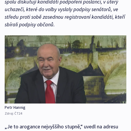
spolu diskutují kandidáti podpoření poslanci, v úterý
uchazeči, které do volby vyslaly podpisy senátorů, ve
středu proti sobě zasednou registrovaní kandidáti, kteří
sbírali podpisy občanů.
Petr Hannig
Zdroj:
ČT24
„Je to arogance nejvyššího stupně,“ uvedl na adresu