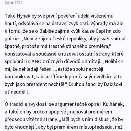
Zdroj:
ČT24
Také Hynek by své první pověření udělil vítěznému
hnutí, odvolává se na ústavní zvyklosti. Výhrady má ale
k tomu, že se o Babiše zajímá kvůli kauze Čapí hnízdo
policie. „Není v zájmu České republiky, aby ji svět vnímal
špatně, protože má trestně stíhaného premiéra,“
konstatoval a současně kritizoval ostatní strany, které
spolupráci s ANO z různých důvodů odmítají. „Nelíbí se
mi, že nehledají řešení. Jestliže spolu nechtějí
komunikovat, tak se řítíme k předčasným volbám a to
bych jako prezident nechtěl.“ Druhou šanci by Babišovi
už neudělil.
O tradici a zvyklosti se argumentačně opírá i Kulhánek,
a také on by proto napoprvé jmenoval premiérem
předsedu vítězné strany. „Měl bych s ním diskusi, že by
bylo vhodnější, aby byl premiérem místopředseda, než