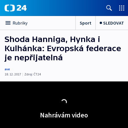
Sport
SLEDOVAT
Rubriky
Shoda Hanniga, Hynka i
Kulhánka: Evropská federace
je nepřijatelná
ave
18. 12. 2017
|
Zdroj:
ČT24
Nahrávám video