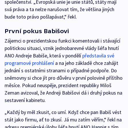
společenství. „Evropská unie je unie států, státy mají
svá práva a ta nelze narušovat tím, že většina jiných
bude toto právo pošlapávat,“ řekl.
První pokus Babišovi
Zájemci o prezidentskou funkci komentovali i stávající
politickou situaci, vznik jednobarevné vlády šéfa hnutí
ANO Andreje Babiše, která v pondělí
představila své
programové prohlášení
a na jeho základě chce zahájit
jednání s ostatními stranami o případné podpoře. Do
sněmovny si chce jít pro důvěru v první polovině příštího
měsíce. Pokud neuspěje, prezident republiky Miloš
Zeman avizoval, že Andreji Babišovi dá i druhý pokus na
sestavení kabinetu.
„Každý by měl zkusit, co umí. Když chce pan Babiš vést
stát jako firmu, ať to zkusí. Já mu zatím věřím,“ řekl na
adresu premiérské úlohy šéfa hnutí ANO Hannig s tím,