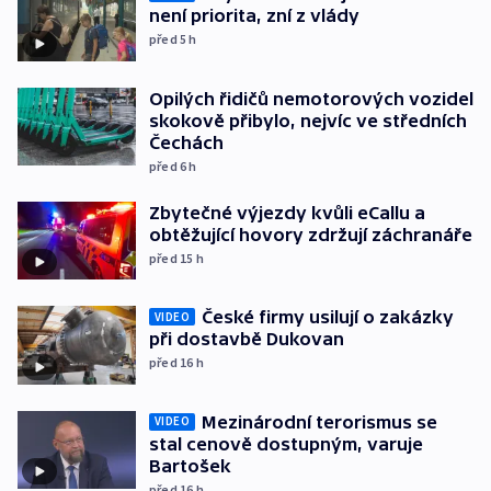
není priorita, zní z vlády
před 5
h
Opilých řidičů nemotorových vozidel
skokově přibylo, nejvíc ve středních
Čechách
před 6
h
Zbytečné výjezdy kvůli eCallu a
obtěžující hovory zdržují záchranáře
před 15
h
České firmy usilují o zakázky
VIDEO
při dostavbě Dukovan
před 16
h
Mezinárodní terorismus se
VIDEO
stal cenově dostupným, varuje
Bartošek
před 16
h