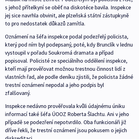
s jehož přítelkyní se oběť na diskotéce bavila. Inspekce
jej sice navrhla obvinit, ale plzeňská státní zástupkyně
to pro nedostatek důkazů zamítla.
Oznámení na šéfa inspekce podal podezřelý policista,
který pod ním byl podepsaný, poté, kdy Brunclík v lednu
vystoupil v pořadu Soukromá dramata a případ
popisoval. Policisté ze speciálního oddělení inspekce,
kteří mají prověřovat možnou trestnou činnost lidí z
vlastních řad, ale podle deníku zjistili, že policista žádné
trestní oznámení nepodal a jeho podpis byl
zfalšovaný.
Inspekce nedávno prověřovala kvůli údajnému úniku
informací také šéfa ÚOOZ Roberta Šlachtu. Ani v jeho
případě se podezření nepotvrdilo. Oba funkcionáři již
dříve řekli, že trestní oznámení jsou pokusem o jejich
diskreditaci.