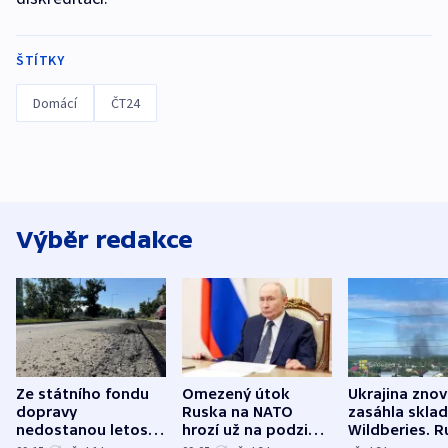
ŠTÍTKY
Domácí
ČT24
Výběr redakce
Ze státního fondu
Omezený útok
Ukrajina zno
dopravy
Ruska na NATO
zasáhla skla
nedostanou letos
hrozí už na podzim,
Wildberies. 