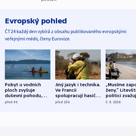
Evropský pohled
ČT24 každý den vybírá z obsahu publikovaného evropskými
veřejnými médii, členy Eurovize.
Pobyt u vodních
Jiný jazyk i technika.
„Musíme zapo
ploch zvyšuje
Ve Francii
ženy.“ Litevšt
duševní pohodu,
spolupracují hasiči z
politici zvažuj
ukázala
různých zemí
dohodu o
před 4
h
před 20
h
5. 8. 2026
mezinárodní studie
demografii