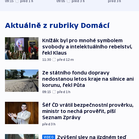
kraje na silnice ani
varují tajné služby
útočili v Cha
09:15
před 1
h
09:05
před 3
h
před 3
h
korunu, řekl Půta
USA
oblasti
Aktuálně z rubriky
Domácí
Knížák byl pro mnohé symbolem
svobody a intelektuálního rebelství,
řekl Klaus
11:30
před 12
m
Ze státního fondu dopravy
nedostanou letos kraje na silnice ani
korunu, řekl Půta
09:15
před 1
h
Šéf ČD vrátil bezpečnostní prověrku,
ministr to nechá prověřit, píší
Seznam Zprávy
před 3
h
Zvýšení slev na jízdném teď
VIDEO