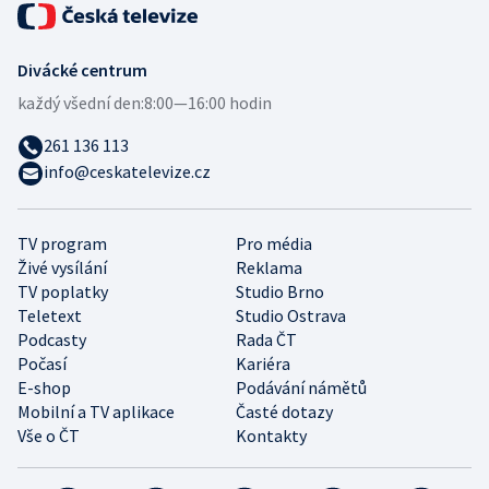
Divácké centrum
každý všední den:
8:00—16:00 hodin
261 136 113
info@ceskatelevize.cz
TV program
Pro média
Živé vysílání
Reklama
TV poplatky
Studio Brno
Teletext
Studio Ostrava
Podcasty
Rada ČT
Počasí
Kariéra
E-shop
Podávání námětů
Mobilní a TV aplikace
Časté dotazy
Vše o ČT
Kontakty