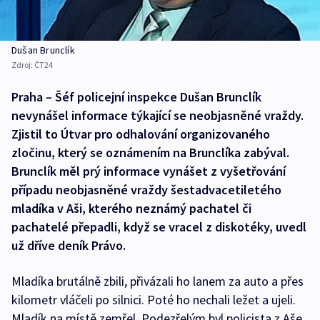
Dušan Brunclík
Zdroj:
ČT24
Praha – Šéf policejní inspekce Dušan Brunclík
nevynášel informace týkající se neobjasněné vraždy.
Zjistil to Útvar pro odhalování organizovaného
zločinu, který se oznámením na Brunclíka zabýval.
Brunclík měl prý informace vynášet z vyšetřování
případu neobjasněné vraždy šestadvacetiletého
mladíka v Aši, kterého neznámý pachatel či
pachatelé přepadli, když se vracel z diskotéky, uvedl
už dříve deník Právo.
Mladíka brutálně zbili, přivázali ho lanem za auto a přes
kilometr vláčeli po silnici. Poté ho nechali ležet a ujeli.
Mladík na místě zemřel. Podezřelým byl policista z Aše,