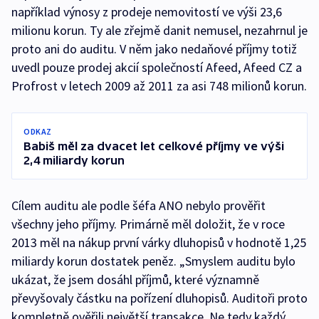
například výnosy z prodeje nemovitostí ve výši 23,6
milionu korun. Ty ale zřejmě danit nemusel, nezahrnul je
proto ani do auditu. V něm jako nedaňové příjmy totiž
uvedl pouze prodej akcií společností Afeed, Afeed CZ a
Profrost v letech 2009 až 2011 za asi 748 milionů korun.
ODKAZ
Babiš měl za dvacet let celkové příjmy ve výši
2,4 miliardy korun
Cílem auditu ale podle šéfa ANO nebylo prověřit
všechny jeho příjmy. Primárně měl doložit, že v roce
2013 měl na nákup první várky dluhopisů v hodnotě 1,25
miliardy korun dostatek peněz. „Smyslem auditu bylo
ukázat, že jsem dosáhl příjmů, které významně
převyšovaly částku na pořízení dluhopisů. Auditoři proto
kompletně ověřili největší transakce. Ne tedy každý