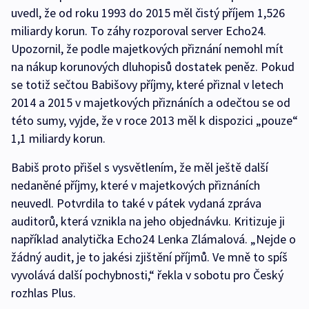
uvedl, že od roku 1993 do 2015 měl čistý příjem 1,526
miliardy korun. To záhy rozporoval server Echo24.
Upozornil, že podle majetkových přiznání nemohl mít
na nákup korunových dluhopisů dostatek peněz. Pokud
se totiž sečtou Babišovy příjmy, které přiznal v letech
2014 a 2015 v majetkových přiznáních a odečtou se od
této sumy, vyjde, že v roce 2013 měl k dispozici „pouze“
1,1 miliardy korun.
Babiš proto přišel s vysvětlením, že měl ještě další
nedaněné příjmy, které v majetkových přiznáních
neuvedl. Potvrdila to také v pátek vydaná zpráva
auditorů, která vznikla na jeho objednávku. Kritizuje ji
například analytička Echo24 Lenka Zlámalová. „Nejde o
žádný audit, je to jakési zjištění příjmů. Ve mně to spíš
vyvolává další pochybnosti,“ řekla v sobotu pro Český
rozhlas Plus.