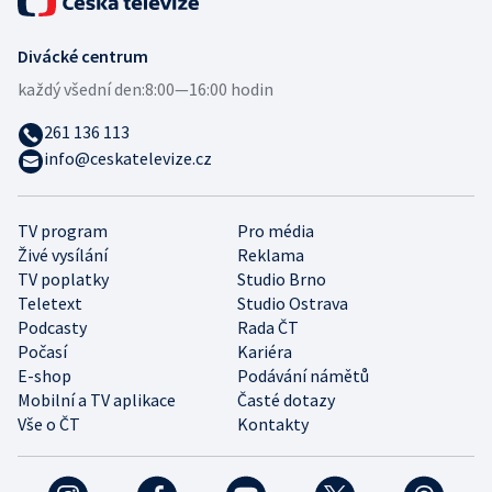
Divácké centrum
každý všední den:
8:00—16:00 hodin
261 136 113
info@ceskatelevize.cz
TV program
Pro média
Živé vysílání
Reklama
TV poplatky
Studio Brno
Teletext
Studio Ostrava
Podcasty
Rada ČT
Počasí
Kariéra
E-shop
Podávání námětů
Mobilní a TV aplikace
Časté dotazy
Vše o ČT
Kontakty