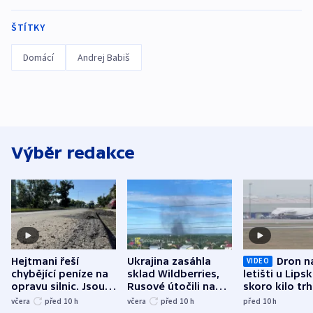
ŠTÍTKY
Domácí
Andrej Babiš
Výběr redakce
Hejtmani řeší
Ukrajina zasáhla
Dron n
VIDEO
chybějící peníze na
sklad Wildberries,
letišti u Lips
opravu silnic. Jsou
Rusové útočili na
skoro kilo trh
nenárokové, namítá
trh, hasiče či
indicie ukazuj
včera
před 10
h
včera
před 10
h
před 10
h
ministerstvo
stadion
Rusko