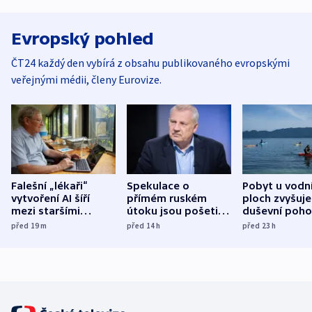
Evropský pohled
ČT24 každý den vybírá z obsahu publikovaného evropskými
veřejnými médii, členy Eurovize.
Falešní „lékaři“
Spekulace o
Pobyt u vodn
vytvoření AI šíří
přímém ruském
ploch zvyšuje
mezi staršími
útoku jsou pošetilé,
duševní poho
Poláky nebezpečné
míní estonský
ukázala
před 19
m
před 14
h
před 23
h
zdravotní rady
bezpečnostní
mezinárodní 
expert