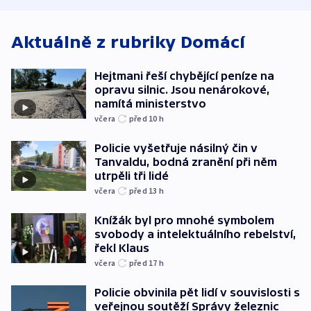
Aktuálně z rubriky
Domácí
Hejtmani řeší chybějící peníze na
opravu silnic. Jsou nenárokové,
namítá ministerstvo
včera
před 10
h
Policie vyšetřuje násilný čin v
Tanvaldu, bodná zranění při něm
utrpěli tři lidé
včera
před 13
h
Knížák byl pro mnohé symbolem
svobody a intelektuálního rebelství,
řekl Klaus
včera
před 17
h
Policie obvinila pět lidí v souvislosti s
veřejnou soutěží Správy železnic