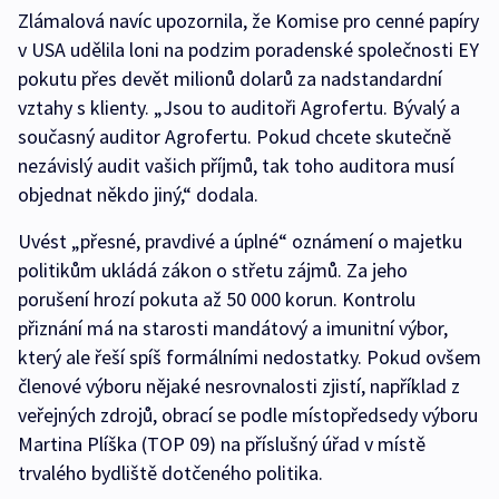
Zlámalová navíc upozornila, že Komise pro cenné papíry
v USA udělila loni na podzim poradenské společnosti EY
pokutu přes devět milionů dolarů za nadstandardní
vztahy s klienty. „Jsou to auditoři Agrofertu. Bývalý a
současný auditor Agrofertu. Pokud chcete skutečně
nezávislý audit vašich příjmů, tak toho auditora musí
objednat někdo jiný,“ dodala.
Uvést „přesné, pravdivé a úplné“ oznámení o majetku
politikům ukládá zákon o střetu zájmů. Za jeho
porušení hrozí pokuta až 50 000 korun. Kontrolu
přiznání má na starosti mandátový a imunitní výbor,
který ale řeší spíš formálními nedostatky. Pokud ovšem
členové výboru nějaké nesrovnalosti zjistí, například z
veřejných zdrojů, obrací se podle místopředsedy výboru
Martina Plíška (TOP 09) na příslušný úřad v místě
trvalého bydliště dotčeného politika.