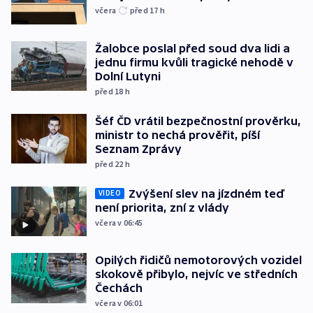
včera
před 17
h
Žalobce poslal před soud dva lidi a
jednu firmu kvůli tragické nehodě v
Dolní Lutyni
před 18
h
Šéf ČD vrátil bezpečnostní prověrku,
ministr to nechá prověřit, píší
Seznam Zprávy
před 22
h
Zvýšení slev na jízdném teď
VIDEO
není priorita, zní z vlády
včera v 06:45
Opilých řidičů nemotorových vozidel
skokově přibylo, nejvíc ve středních
Čechách
včera v 06:01