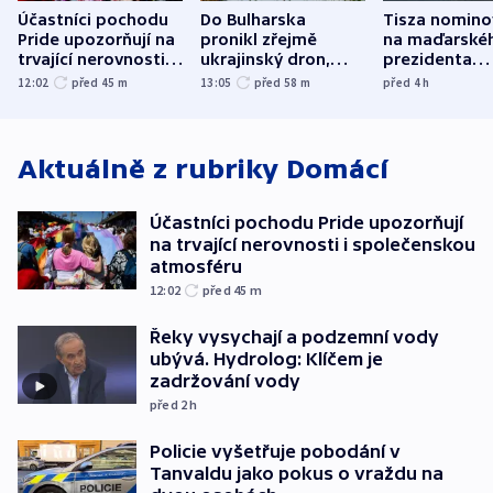
Účastníci pochodu
Do Bulharska
Tisza nomino
Pride upozorňují na
pronikl zřejmě
na maďarské
trvající nerovnosti i
ukrajinský dron,
prezidenta
společenskou
explodoval kilometr
bývalého šéf
12:02
před 45
m
13:05
před 58
m
před 4
h
atmosféru
od plynovodu
nejvyššího s
Aktuálně z rubriky
Domácí
Účastníci pochodu Pride upozorňují
na trvající nerovnosti i společenskou
atmosféru
12:02
před 45
m
Řeky vysychají a podzemní vody
ubývá. Hydrolog: Klíčem je
zadržování vody
před 2
h
Policie vyšetřuje pobodání v
Tanvaldu jako pokus o vraždu na