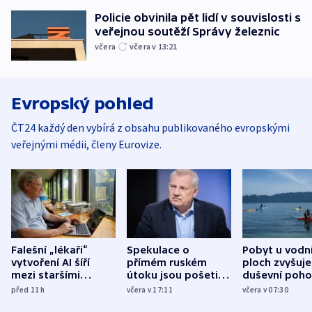
Policie obvinila pět lidí v souvislosti s
veřejnou soutěží Správy železnic
včera
včera v 13:21
Evropský pohled
ČT24 každý den vybírá z obsahu publikovaného evropskými
veřejnými médii, členy Eurovize.
Falešní „lékaři“
Spekulace o
Pobyt u vodn
vytvoření AI šíří
přímém ruském
ploch zvyšuje
mezi staršími
útoku jsou pošetilé,
duševní poho
Poláky nebezpečné
míní estonský
ukázala
před 11
h
včera v 17:11
včera v 07:30
zdravotní rady
bezpečnostní
mezinárodní 