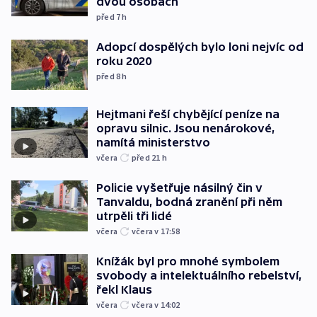
dvou osobách
před 7
h
Adopcí dospělých bylo loni nejvíc od
roku 2020
před 8
h
Hejtmani řeší chybějící peníze na
opravu silnic. Jsou nenárokové,
namítá ministerstvo
včera
před 21
h
Policie vyšetřuje násilný čin v
Tanvaldu, bodná zranění při něm
utrpěli tři lidé
včera
včera v 17:58
Knížák byl pro mnohé symbolem
svobody a intelektuálního rebelství,
řekl Klaus
včera
včera v 14:02