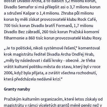
dostat Divadlo Archa, a to dalších 5,2 milionu korun,
Divadlo Semafor si má přilepšit asi o 3,7 milionu korun
a sdružení Kašpar o 1,4 milionu. Zhruba půl milionu
korun by měli získat provozovatelé klubu Rock Café,
700 tisíc korun Divadlo bratří Formanů, 1,7 milionu
Divadlo Bez zábradlí, 260 tisíc korun Pražská komorní
filharmonie a 860 tisíc korun provozovatelé klubu Roxy.
„Je to politické, nikoli systémové řešení,“ komentoval
krok magistrátu ředitel Divadla Archa Ondřej Hrab,
„měly by následovat i další kroky - obecné. Je třeba
vrátit kulturní politiku města do stavu, který byl v roce
2006, když byla přijata, a zvrátit všechna rozhodnutí,
která předcházela nedávné krizi.“
Granty naruby
Pražským kulturním organizacím, které letos získaly od
magistrátu v rámci víceletých grantů méně peněz než v