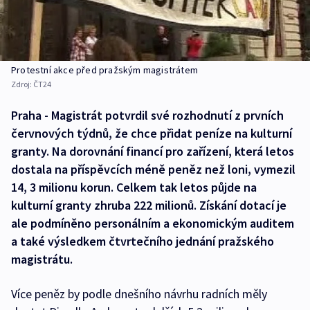
Protestní akce před pražským magistrátem
Zdroj:
ČT24
Praha - Magistrát potvrdil své rozhodnutí z prvních
červnových týdnů, že chce přidat peníze na kulturní
granty. Na dorovnání financí pro zařízení, která letos
dostala na příspěvcích méně peněz než loni, vymezil
14, 3 milionu korun. Celkem tak letos půjde na
kulturní granty zhruba 222 milionů. Získání dotací je
ale podmíněno personálním a ekonomickým auditem
a také výsledkem čtvrtečního jednání pražského
magistrátu.
Více peněz by podle dnešního návrhu radních měly