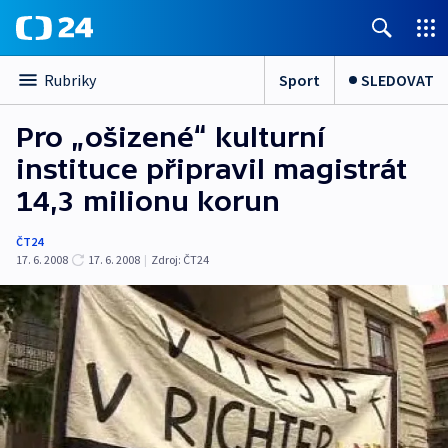
Sport
SLEDOVAT
Rubriky
Pro „ošizené“ kulturní
instituce připravil magistrát
14,3 milionu korun
ČT24
17. 6. 2008
17. 6. 2008
|
Zdroj:
ČT24