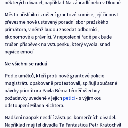
některých divadel, například Na zábradlí nebo v Dlouhé.
Město přislíbilo i zrušení grantové komise, její činnost
převezme nově ustavený poradní sbor pražského
primátora, v němž budou zasedat odborníci,
ekonomové a právníci. V neposlední řadě pak bude
zrušen příspěvek na vstupenku, který vyvolal snad
nejvíce emocí.
Ne všichni se radují
Podle umělců, kteří proti nové grantové policie
magistrátu opakovaně protestovali, splňují současné
návrhy primátora Pavla Béma téměř všechny
požadavky uvedené v jejich
petici
- s výjimkou
odstoupení Milana Richtera.
Nadšení naopak nesdílí zástupci komerčních divadel.
Například majitel divadla Ta Fantastica Petr Kratochvíl