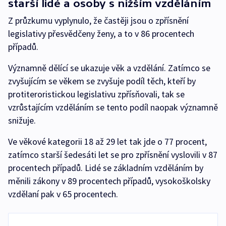
starší lidé a osoby s nižším vzděláním
Z průzkumu vyplynulo, že častěji jsou o zpřísnění
legislativy přesvědčeny ženy, a to v 86 procentech
případů.
Významně dělící se ukazuje věk a vzdělání. Zatímco se
zvyšujícím se věkem se zvyšuje podíl těch, kteří by
protiteroristickou legislativu zpřísňovali, tak se
vzrůstajícím vzděláním se tento podíl naopak významně
snižuje.
Ve věkové kategorii 18 až 29 let tak jde o 77 procent,
zatímco starší šedesáti let se pro zpřísnění vyslovili v 87
procentech případů. Lidé se základním vzděláním by
měnili zákony v 89 procentech případů, vysokoškolsky
vzdělaní pak v 65 procentech.