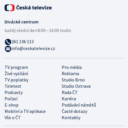
Divácké centrum
každý všední den:
8:00—16:00 hodin
261 136 113
info@ceskatelevize.cz
TV program
Pro média
Živé vysílání
Reklama
TV poplatky
Studio Brno
Teletext
Studio Ostrava
Podcasty
Rada ČT
Počasí
Kariéra
E-shop
Podávání námětů
Mobilní a TV aplikace
Časté dotazy
Vše o ČT
Kontakty