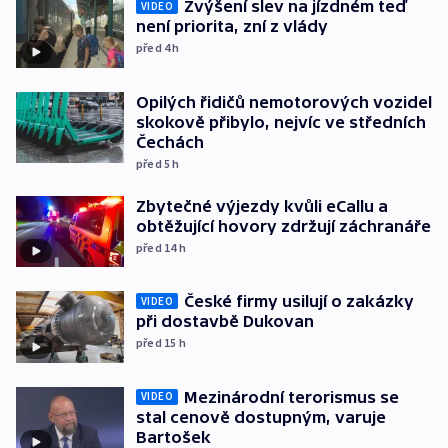
Zvýšení slev na jízdném teď
VIDEO
není priorita, zní z vlády
před 4
h
Opilých řidičů nemotorových vozidel
skokově přibylo, nejvíc ve středních
Čechách
před 5
h
Zbytečné výjezdy kvůli eCallu a
obtěžující hovory zdržují záchranáře
před 14
h
České firmy usilují o zakázky
VIDEO
při dostavbě Dukovan
před 15
h
Mezinárodní terorismus se
VIDEO
stal cenově dostupným, varuje
Bartošek