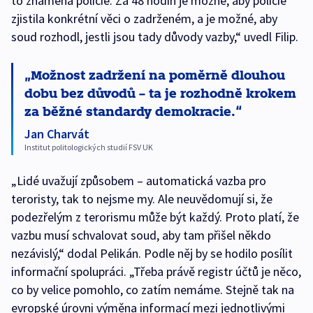
to znamená policie. Za 48 hodin je možné, aby policie
zjistila konkrétní věci o zadrženém, a je možné, aby
soud rozhodl, jestli jsou tady důvody vazby,“ uvedl Filip.
Možnost zadržení na poměrně dlouhou
dobu bez důvodů – ta je rozhodně krokem
za běžné standardy demokracie.
Jan Charvát
Institut politologických studií FSV UK
„Lidé uvažují způsobem – automatická vazba pro
teroristy, tak to nejsme my. Ale neuvědomují si, že
podezřelým z terorismu může být každý. Proto platí, že
vazbu musí schvalovat soud, aby tam přišel někdo
nezávislý,“ dodal Pelikán. Podle něj by se hodilo posílit
informační spolupráci. „Třeba právě registr účtů je něco,
co by velice pomohlo, co zatím nemáme. Stejně tak na
evropské úrovni výměna informací mezi jednotlivými