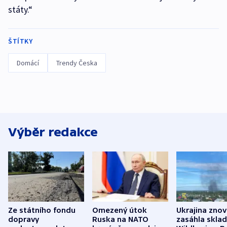
státy.“
ŠTÍTKY
Domácí
Trendy Česka
Výběr redakce
Ze státního fondu
Omezený útok
Ukrajina zno
dopravy
Ruska na NATO
zasáhla skla