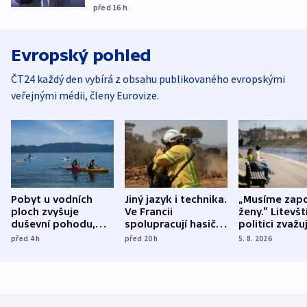
před 16
h
Evropský pohled
ČT24 každý den vybírá z obsahu publikovaného evropskými
veřejnými médii, členy Eurovize.
Pobyt u vodních
Jiný jazyk i technika.
„Musíme zapo
ploch zvyšuje
Ve Francii
ženy.“ Litevšt
duševní pohodu,
spolupracují hasiči z
politici zvažuj
ukázala
různých zemí
dohodu o
před 4
h
před 20
h
5. 8. 2026
mezinárodní studie
demografii