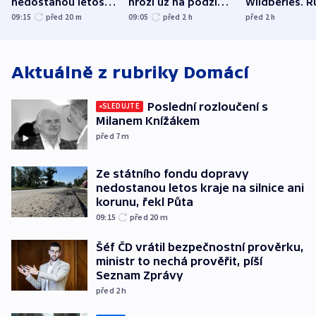
nedostanou letos
hrozí už na podzim,
Wildberies. 
kraje na silnice ani
varují tajné služby
útočili v Cha
09:15
před 20
m
09:05
před 2
h
před 2
h
korunu, řekl Půta
USA
oblasti
Aktuálně z rubriky
Domácí
Poslední rozloučení s
SLEDUJTE
Milanem Knížákem
před 7
m
Ze státního fondu dopravy
nedostanou letos kraje na silnice ani
korunu, řekl Půta
09:15
před 20
m
Šéf ČD vrátil bezpečnostní prověrku,
ministr to nechá prověřit, píší
Seznam Zprávy
před 2
h