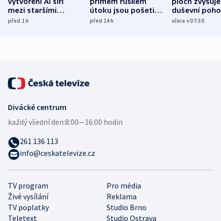
vytvoření AI šíří
přímém ruském
ploch zvyšuje
mezi staršími
útoku jsou pošetilé,
duševní poho
Poláky nebezpečné
míní estonský
ukázala
před 1
h
před 14
h
včera v 07:30
zdravotní rady
bezpečnostní
mezinárodní 
expert
Divácké centrum
každý všední den:
8:00—16:00 hodin
261 136 113
info@ceskatelevize.cz
TV program
Pro média
Živé vysílání
Reklama
TV poplatky
Studio Brno
Teletext
Studio Ostrava