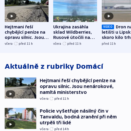
Hejtmani řeší
Ukrajina zasáhla
Dron n
VIDEO
chybějící peníze na
sklad Wildberries,
letišti u Lips
opravu silnic. Jsou
Rusové útočili na
skoro kilo trh
nenárokové, namítá
trh, hasiče či
indicie ukazuj
včera
před 11
h
včera
před 11
h
před 11
h
ministerstvo
stadion
Rusko
Aktuálně z rubriky
Domácí
Hejtmani řeší chybějící peníze na
opravu silnic. Jsou nenárokové,
namítá ministerstvo
včera
před 11
h
Policie vyšetřuje násilný čin v
Tanvaldu, bodná zranění při něm
utrpěli tři lidé
včera
před 14
h