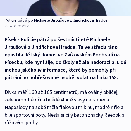
Policie pátrá po Michaele Jiroušové z Jindřichova Hradce
Zdroj:
ČT24/ČTK
Písek - Policie pátrá po šestnáctileté Michaele
Jiroušové z Jindřichova Hradce. Ta ve středu ráno
opustila dětský domov ve Zvíkovském Podhradí na
Písecku, kde nyní žije, do školy už ale nedorazila. Lidé
mohou jakékoliv informace, které by pomohly při
pátrání po pohřešované osobě, volat na linku 158.
Dívka měří 160 až 165 centimetrů, má oválný obličej,
zelenomodré oči a hnědé vlnité vlasy na ramena.
Naposledy na sobě měla fialovou mikinu, modré rifle a
bílé sportovní boty. Nesla si bílý batoh značky Reebok s
růžovými pruhy.