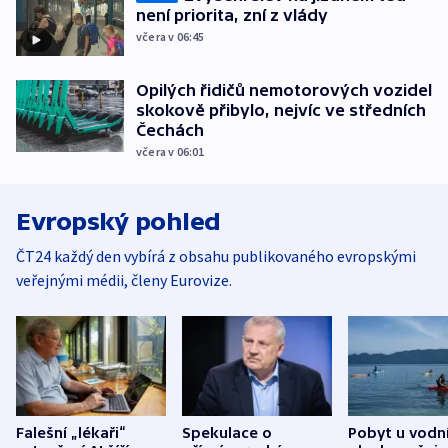
není priorita, zní z vlády
včera v 06:45
Opilých řidičů nemotorových vozidel
skokově přibylo, nejvíc ve středních
Čechách
včera v 06:01
Evropský pohled
ČT24 každý den vybírá z obsahu publikovaného evropskými
veřejnými médii, členy Eurovize.
Falešní „lékaři“
Spekulace o
Pobyt u vodn