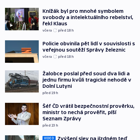
Knížák byl pro mnohé symbolem
svobody a intelektuálního rebelství,
řekl Klaus
včera
před 18
h
Policie obvinila pět lidí v souvislosti s
veřejnou soutěží Správy železnic
včera
před 18
h
Žalobce poslal před soud dva lidi a
jednu firmu kvůli tragické nehodě v
Dolní Lutyni
před 19
h
Šéf ČD vrátil bezpečnostní prověrku,
ministr to nechá prověřit, píší
Seznam Zprávy
před 23
h
Zvýšení slev na jízdném teď
VIDEO