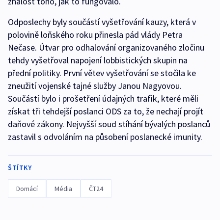
znalost toho, jak to fungovalo.
Odposlechy byly součástí vyšetřování kauzy, která v
polovině loňského roku přinesla pád vlády Petra
Nečase. Útvar pro odhalování organizovaného zločinu
tehdy vyšetřoval napojení lobbistických skupin na
přední politiky. První větev vyšetřování se stočila ke
zneužití vojenské tajné služby Janou Nagyovou.
Součástí bylo i prošetření údajných trafik, které měli
získat tři tehdejší poslanci ODS za to, že nechají projít
daňové zákony. Nejvyšší soud stíhání bývalých poslanců
zastavil s odvoláním na působení poslanecké imunity.
ŠTÍTKY
Domácí
Média
ČT24