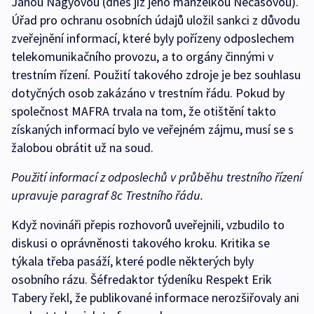
Janou Nagyovou (dnes již jeho manželkou Nečasovou).
Úřad pro ochranu osobních údajů uložil sankci z důvodu
zveřejnění informací, které byly pořízeny odposlechem
telekomunikačního provozu, a to orgány činnými v
trestním řízení. Použití takového zdroje je bez souhlasu
dotyčných osob zakázáno v trestním řádu. Pokud by
společnost MAFRA trvala na tom, že otištění takto
získaných informací bylo ve veřejném zájmu, musí se s
žalobou obrátit už na soud.
Použití informací z odposlechů v průběhu trestního řízení
upravuje paragraf 8c Trestního řádu.
Když novináři přepis rozhovorů uveřejnili, vzbudilo to
diskusi o oprávněnosti takového kroku. Kritika se
týkala třeba pasáží, které podle některých byly
osobního rázu. Šéfredaktor týdeníku Respekt Erik
Tabery řekl, že publikované informace nerozšiřovaly ani