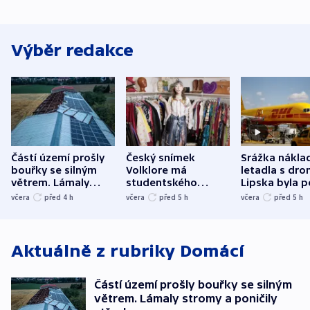
Výběr redakce
Částí území prošly
Český snímek
Srážka nákla
bouřky se silným
Volklore má
letadla s dr
větrem. Lámaly
studentského
Lipska byla p
stromy a poničily
Oscara, zabojuje o
německého mi
včera
před 4
h
včera
před 5
h
včera
před 5
h
střechu
cenu za krátký film
hybridní útok
Aktuálně z rubriky
Domácí
Částí území prošly bouřky se silným
větrem. Lámaly stromy a poničily