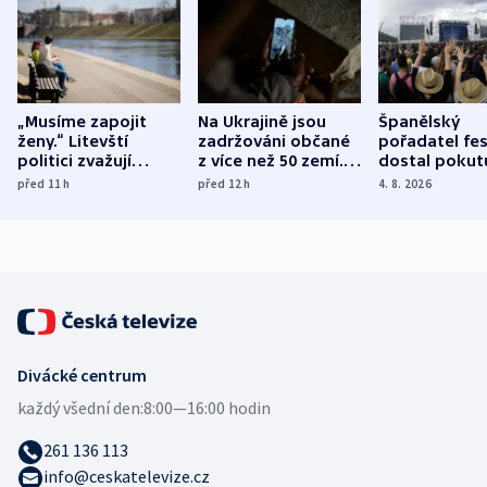
„Musíme zapojit
Na Ukrajině jsou
Španělský
ženy.“ Litevští
zadržováni občané
pořadatel fes
politici zvažují
z více než 50 zemí.
dostal pokut
dohodu o
Bojovali na straně
nekalé prakti
před 11
h
před 12
h
4. 8. 2026
demografii
Ruska
Divácké centrum
každý všední den:
8:00—16:00 hodin
261 136 113
info@ceskatelevize.cz