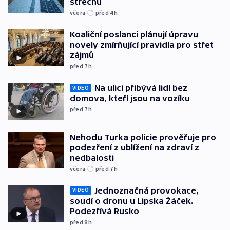
střechu
včera
před 4
h
Koaliční poslanci plánují úpravu
novely zmírňující pravidla pro střet
zájmů
před 7
h
Na ulici přibývá lidí bez
VIDEO
domova, kteří jsou na vozíku
před 7
h
Nehodu Turka policie prověřuje pro
podezření z ublížení na zdraví z
nedbalosti
včera
před 7
h
Jednoznačná provokace,
VIDEO
soudí o dronu u Lipska Žáček.
Podezřívá Rusko
před 8
h