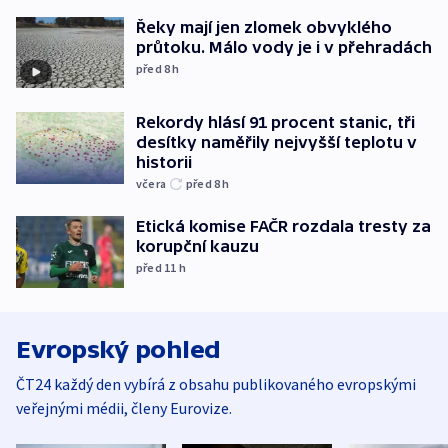
Řeky mají jen zlomek obvyklého
průtoku. Málo vody je i v přehradách
před 8
h
Rekordy hlásí 91 procent stanic, tři
desítky naměřily nejvyšší teplotu v
historii
včera
před 8
h
Etická komise FAČR rozdala tresty za
korupční kauzu
před 11
h
Evropský pohled
ČT24 každý den vybírá z obsahu publikovaného evropskými
veřejnými médii, členy Eurovize.