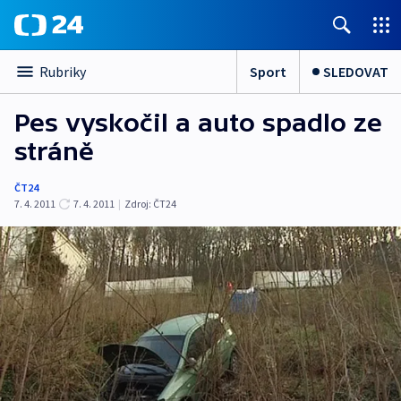
Sport
SLEDOVAT
Rubriky
Pes vyskočil a auto spadlo ze
stráně
ČT24
7. 4. 2011
7. 4. 2011
|
Zdroj:
ČT24