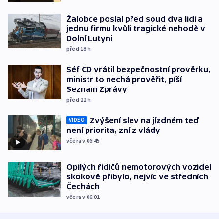
Žalobce poslal před soud dva lidi a
jednu firmu kvůli tragické nehodě v
Dolní Lutyni
před 18
h
Šéf ČD vrátil bezpečnostní prověrku,
ministr to nechá prověřit, píší
Seznam Zprávy
před 22
h
Zvýšení slev na jízdném teď
VIDEO
není priorita, zní z vlády
včera v 06:45
Opilých řidičů nemotorových vozidel
skokově přibylo, nejvíc ve středních
Čechách
včera v 06:01