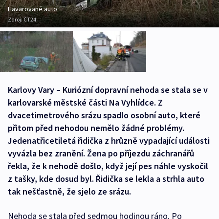
Havarované auto
Zdroj:
ČT24
Karlovy Vary – Kuriózní dopravní nehoda se stala se v
karlovarské městské části Na Vyhlídce. Z
dvacetimetrového srázu spadlo osobní auto, které
přitom před nehodou nemělo žádné problémy.
Jedenatřicetiletá řidička z hrůzně vypadající události
vyvázla bez zranění. Žena po příjezdu záchranářů
řekla, že k nehodě došlo, když její pes náhle vyskočil
z tašky, kde dosud byl. Řidička se lekla a strhla auto
tak nešťastně, že sjelo ze srázu.
Nehoda se stala před sedmou hodinou ráno. Po