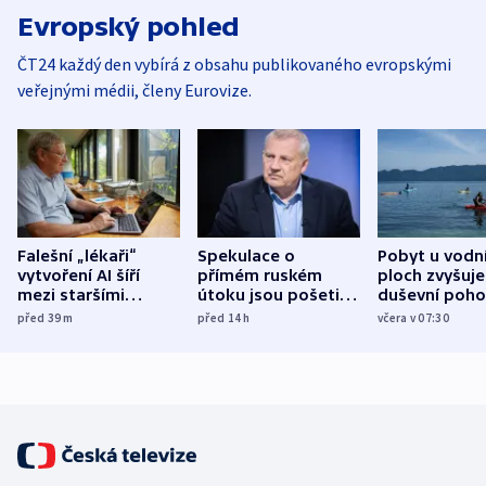
Evropský pohled
ČT24 každý den vybírá z obsahu publikovaného evropskými
veřejnými médii, členy Eurovize.
Falešní „lékaři“
Spekulace o
Pobyt u vodn
vytvoření AI šíří
přímém ruském
ploch zvyšuje
mezi staršími
útoku jsou pošetilé,
duševní poho
Poláky nebezpečné
míní estonský
ukázala
před 39
m
před 14
h
včera v 07:30
zdravotní rady
bezpečnostní
mezinárodní 
expert