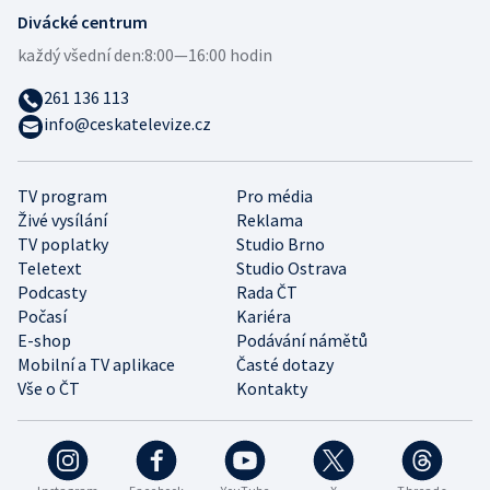
Divácké centrum
každý všední den:
8:00—16:00 hodin
261 136 113
info@ceskatelevize.cz
TV program
Pro média
Živé vysílání
Reklama
TV poplatky
Studio Brno
Teletext
Studio Ostrava
Podcasty
Rada ČT
Počasí
Kariéra
E-shop
Podávání námětů
Mobilní a TV aplikace
Časté dotazy
Vše o ČT
Kontakty