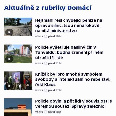
Aktuálně z rubriky
Domácí
Hejtmani řeší chybějící peníze na
opravu silnic. Jsou nenárokové,
namítá ministerstvo
včera
před 10
h
Policie vyšetřuje násilný čin v
Tanvaldu, bodná zranění při něm
utrpěli tři lidé
včera
před 13
h
Knížák byl pro mnohé symbolem
svobody a intelektuálního rebelství,
řekl Klaus
včera
před 17
h
Policie obvinila pět lidí v souvislosti s
veřejnou soutěží Správy železnic
včera
před 18
h