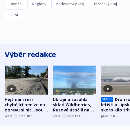
Domácí
Regiony
Karlovarský kraj
Plzeňský kraj
ČT24
Výběr redakce
Hejtmani řeší
Ukrajina zasáhla
Dron n
VIDEO
chybějící peníze na
sklad Wildberries,
letišti u Lips
opravu silnic. Jsou
Rusové útočili na
skoro kilo trh
nenárokové, namítá
trh, hasiče či
indicie ukazuj
včera
před 10
h
včera
před 11
h
před 11
h
ministerstvo
stadion
Rusko