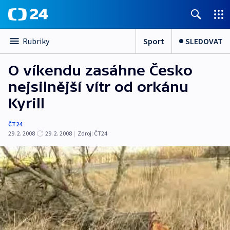
Sport
SLEDOVAT
Rubriky
O víkendu zasáhne Česko
nejsilnější vítr od orkánu
Kyrill
ČT24
29. 2. 2008
29. 2. 2008
|
Zdroj:
ČT24