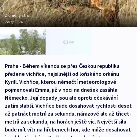
Zlomený strom
Zdroj:
ČT24
Praha - Během víkendu se přes Českou republiku
přežene vichřice, nejsilnější od loňského orkánu
Kyrill. Vichřice, kterou němečtí meteorologové
pojmenovali Emma, již v noci na dnešek zasáhla
Německo. Její dopady jsou ale oproti očekávání
zatím slabší. Vichřice bude dosahovat rychlosti deset
až patnáct metrů za sekundu, nárazově ale až třiceti
metrů za sekundu, na horách ještě víc. Největší sílu
bude mít vítr na hřebenech hor, kde může dosahovat