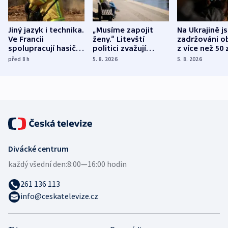
Jiný jazyk i technika.
„Musíme zapojit
Na Ukrajině j
Ve Francii
ženy.“ Litevští
zadržováni o
spolupracují hasiči z
politici zvažují
z více než 50 
různých zemí
dohodu o
Bojovali na s
před 8
h
5. 8. 2026
5. 8. 2026
demografii
Ruska
Divácké centrum
každý všední den:
8:00—16:00 hodin
261 136 113
info@ceskatelevize.cz