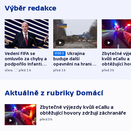
Výběr redakce
Vedení FIFA se
Ukrajina
Zbytečné výj
VIDEO
omluvilo za chyby a
buduje další
kvůli eCallu a
podpořilo Infantina.
opevnění na hranici
obtěžující ho
UEFA trvá na
s Běloruskem
zdržují záchr
včera
před 1
h
před 1
h
před 3
h
bojkotu
Aktuálně z rubriky
Domácí
Zbytečné výjezdy kvůli eCallu a
obtěžující hovory zdržují záchranáře
před 3
h