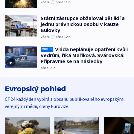
včera
před 11
h
Státní zástupce obžaloval pět lidí a
jednu právnickou osobu v kauze
Bulovky
včera
před 12
h
Vláda neplánuje opatření kvůli
VIDEO
vedrům, říká Maříková. Svárovská:
Připravme se na následky
před 15
h
Evropský pohled
ČT24 každý den vybírá z obsahu publikovaného evropskými
veřejnými médii, členy Eurovize.