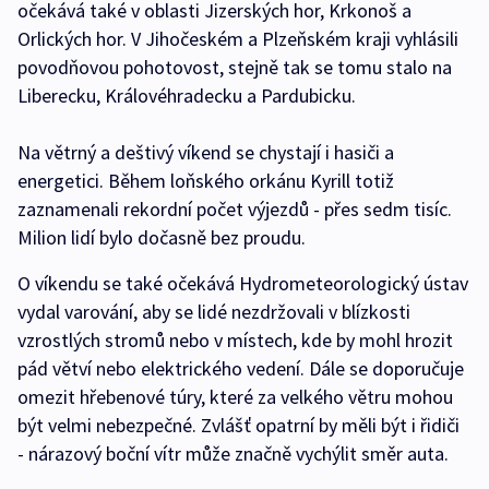
očekává také v oblasti Jizerských hor, Krkonoš a
Orlických hor. V Jihočeském a Plzeňském kraji vyhlásili
povodňovou pohotovost, stejně tak se tomu stalo na
Liberecku, Královéhradecku a Pardubicku.
Na větrný a deštivý víkend se chystají i hasiči a
energetici. Během loňského orkánu Kyrill totiž
zaznamenali rekordní počet výjezdů - přes sedm tisíc.
Milion lidí bylo dočasně bez proudu.
O víkendu se také očekává Hydrometeorologický ústav
vydal varování, aby se lidé nezdržovali v blízkosti
vzrostlých stromů nebo v místech, kde by mohl hrozit
pád větví nebo elektrického vedení. Dále se doporučuje
omezit hřebenové túry, které za velkého větru mohou
být velmi nebezpečné. Zvlášť opatrní by měli být i řidiči
- nárazový boční vítr může značně vychýlit směr auta.