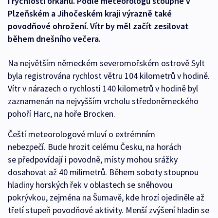
i rychlosti orkánu. Podle meteorologů stoupne v
Plzeňském a Jihočeském kraji výrazně také
povodňové ohrožení. Vítr by měl začít zesilovat
během dnešního večera.
Na největším německém severomořském ostrově Sylt
byla registrována rychlost větru 104 kilometrů v hodině.
Vítr v nárazech o rychlosti 140 kilometrů v hodině byl
zaznamenán na nejvyšším vrcholu středoněmeckého
pohoří Harc, na hoře Brocken.
Čeští meteorologové mluví o extrémním
nebezpečí. Bude hrozit celému Česku, na horách
se předpovídají i povodně, místy mohou srážky
dosahovat až 40 milimetrů. Během soboty stoupnou
hladiny horských řek v oblastech se sněhovou
pokrývkou, zejména na Šumavě, kde hrozí ojediněle až
třetí stupeň povodňové aktivity. Menší zvýšení hladin se