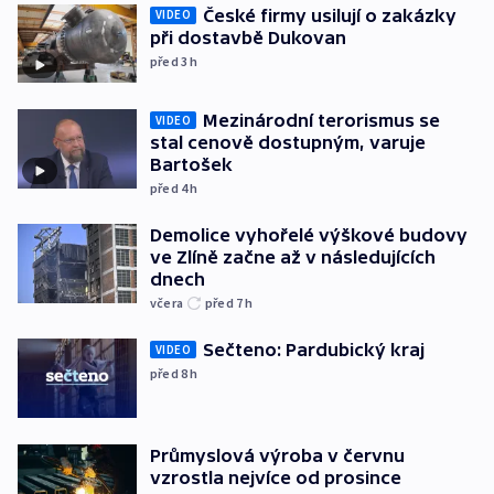
České firmy usilují o zakázky
VIDEO
při dostavbě Dukovan
před 3
h
Mezinárodní terorismus se
VIDEO
stal cenově dostupným, varuje
Bartošek
před 4
h
Demolice vyhořelé výškové budovy
ve Zlíně začne až v následujících
dnech
včera
před 7
h
Sečteno: Pardubický kraj
VIDEO
před 8
h
Průmyslová výroba v červnu
vzrostla nejvíce od prosince