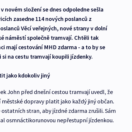
 v novém složení se dnes odpoledne sešla
icích zasedne 114 nových poslanců z
oslanců Věcí veřejných, nové strany v dolní
é náměstí společně tramvají. Chtěli tak
nci mají cestování MHD zdarma - a to by se
 si na cestu tramvají koupili jízdenky.
t jako kdokoliv jiný
ek John před dnešní cestou tramvají uvedl, že
 městské dopravy platit jako každý jiný občan.
ostatních stran, aby jízdné zdarma zrušili. Sám
al osmnáctikorunovou nepřestupní jízdenkou.