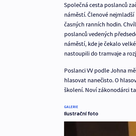
Společná cesta poslanců zač
náměstí. Členové nejmladší 
časných ranních hodin. Chvíl
poslanců vedených předsedo
náměstí, kde je čekalo velké
nastoupili do tramvaje a roz
Poslanci VV podle Johna měli
hlasovat nanečisto. O hlaso
školení. Noví zákonodárci ta
GALERIE
Ilustrační foto