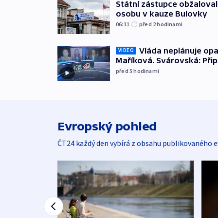
Státní zástupce obžaloval 
osobu v kauze Bulovky
06:11
před 2
hodinami
Vláda neplánuje opa
VIDEO
Maříková. Svárovská: Při
před 5
hodinami
Evropský pohled
ČT24 každý den vybírá z obsahu publikovaného e