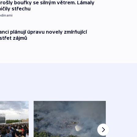
prošly bouřky se silným větrem. Lámaly
ičily střechu
odinami
anci plánují úpravu novely zmírňující
 střet zájmů