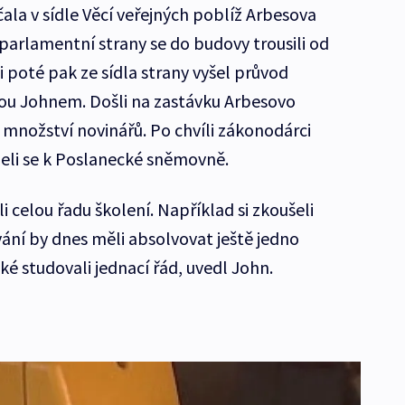
ala v sídle Věcí veřejných poblíž Arbesova
parlamentní strany se do budovy trousili od
i poté pak ze sídla strany vyšel průvod
u Johnem. Došli na zastávku Arbesovo
 množství novinářů. Po chvíli zákonodárci
jeli se k Poslanecké sněmovně.
 celou řadu školení. Například si zkoušeli
vání by dnes měli absolvovat ještě jedno
ké studovali jednací řád, uvedl John.