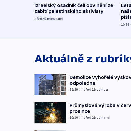
Izraelský osadník čelí obvinění ze
Leta
zabití palestinského aktivisty
naše
píší
před 42
minutami
10:56
Aktuálně z rubri
Demolice vyhořelé výškov
odpoledne
12:29
před 1
hodinou
Průmyslová výroba v červ
prosince
10:10
před 2
hodinami