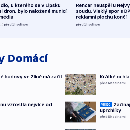
dlo, u kterého se v Lipsku
Rencar neuspěl u Nejv
l dron, bylo naložené municí,
soudu. Vleklý spor s D
 média
reklamní plochu končí
před 1
hodinou
před 1
hodinou
ky
Domácí
é budovy ve Zlíně má začít
Krátké ochla
před 6
hodinami
nu vzrostla nejvíce od
Začínaj
VIDEO
uprchlíky
před 8
hodinami