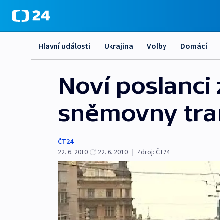
Hlavní události
Ukrajina
Volby
Domácí
Noví poslanci 
sněmovny tra
ČT24
22. 6. 2010
22. 6. 2010
|
Zdroj:
ČT24