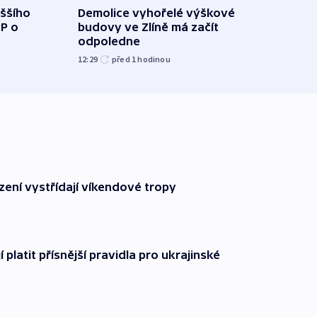
Demolice vyhořelé výškové
yššího
Povod
budovy ve Zlíně má začít
PP o
od z
odpoledne
přes 
12:29
před 1
hodinou
před 1
zení vystřídají víkendové tropy
í platit přísnější pravidla pro ukrajinské