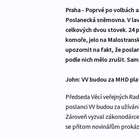
Praha - Poprvé po volbách a
Poslanecká sněmovna. V lav
celkových dvou stovek. 24 p
komoře, jelo na Malostransk
upozornit na fakt, že posla
podle nich mělo zrušit. Sami
John: VV budou za MHD plati
Předseda Věcí veřejných Rad
poslanci VV budou za užívání
Zároveň vyzval zákonodárce 
se přitom novinářům prokáz