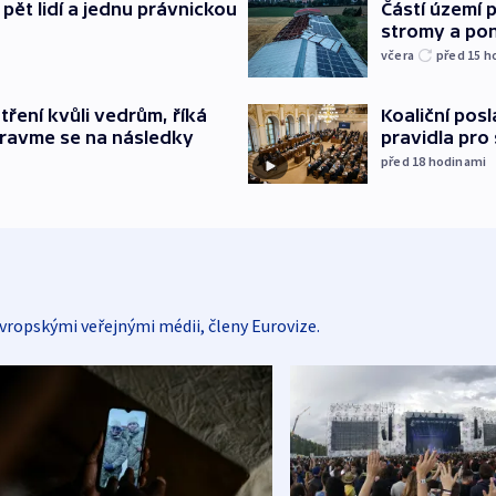
pět lidí a jednu právnickou
Částí území 
stromy a pon
včera
před 15
h
tření kvůli vedrům, říká
Koaliční posl
pravme se na následky
pravidla pro
před 18
hodinami
vropskými veřejnými médii, členy Eurovize.