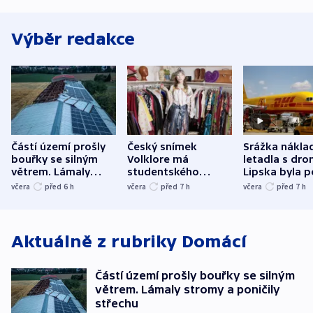
Výběr redakce
Částí území prošly
Český snímek
Srážka nákla
bouřky se silným
Volklore má
letadla s dr
větrem. Lámaly
studentského
Lipska byla p
stromy a poničily
Oscara, zabojuje o
německého mi
včera
před 6
h
včera
před 7
h
včera
před 7
h
střechu
cenu za krátký film
hybridní útok
Aktuálně z rubriky
Domácí
Částí území prošly bouřky se silným
větrem. Lámaly stromy a poničily
střechu