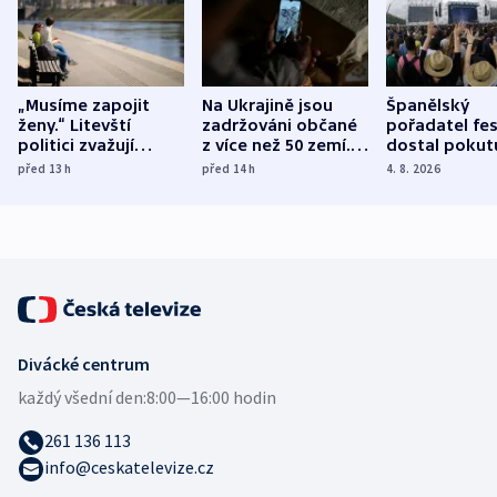
„Musíme zapojit
Na Ukrajině jsou
Španělský
ženy.“ Litevští
zadržováni občané
pořadatel fes
politici zvažují
z více než 50 zemí.
dostal pokut
dohodu o
Bojovali na straně
nekalé prakti
před 13
h
před 14
h
4. 8. 2026
demografii
Ruska
Divácké centrum
každý všední den:
8:00—16:00 hodin
261 136 113
info@ceskatelevize.cz