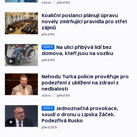
včera
před 6
h
Koaliční poslanci plánují úpravu
novely zmírňující pravidla pro střet
zájmů
před 9
h
Na ulici přibývá lidí bez
VIDEO
domova, kteří jsou na vozíku
před 9
h
Nehodu Turka policie prověřuje pro
podezření z ublížení na zdraví z
nedbalosti
včera
před 9
h
Jednoznačná provokace,
VIDEO
soudí o dronu u Lipska Žáček.
Podezřívá Rusko
před 10
h