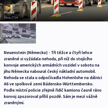
Provoz
Zdroj:
ČT24
Neuenstein (Německo) - Tři těžce a čtyři lehce
zraněné si vyžádala nehoda, při níž do stojícího
konvoje amerických armádních vozidel v sobotu na
jihu Německa naboural český nákladní automobil.
Nehoda se stala u odpočívadla Hohenlohe na dálnici
A6 ve spolkové zemi Bádensko-Württembersko.
Podle místní policie zřejmě řidič kamionu časně ráno
konvoj zpozoroval příliš pozdě. Sám je mezi vážně
zraněnými.