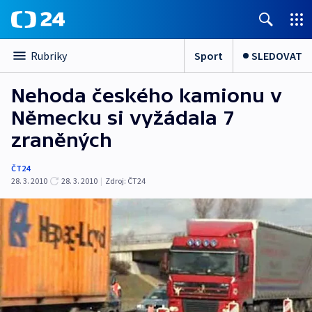
Sport
SLEDOVAT
Rubriky
Nehoda českého kamionu v
Německu si vyžádala 7
zraněných
ČT24
28. 3. 2010
28. 3. 2010
|
Zdroj:
ČT24