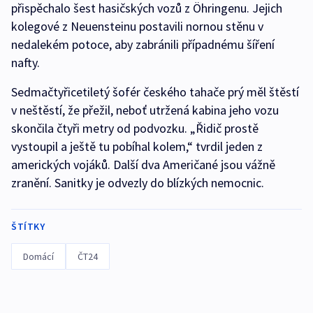
přispěchalo šest hasičských vozů z Öhringenu. Jejich
kolegové z Neuensteinu postavili nornou stěnu v
nedalekém potoce, aby zabránili případnému šíření
nafty.
Sedmačtyřicetiletý šofér českého tahače prý měl štěstí
v neštěstí, že přežil, neboť utržená kabina jeho vozu
skončila čtyři metry od podvozku. „Řidič prostě
vystoupil a ještě tu pobíhal kolem,“ tvrdil jeden z
amerických vojáků. Další dva Američané jsou vážně
zranění. Sanitky je odvezly do blízkých nemocnic.
ŠTÍTKY
Domácí
ČT24