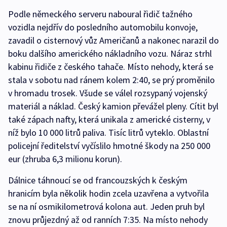
Podle německého serveru naboural řidič tažného
vozidla nejdřív do posledního automobilu konvoje,
zavadil o cisternový vůz Američanů a nakonec narazil do
boku dalšího amerického nákladního vozu. Náraz strhl
kabinu řidiče z českého tahače. Místo nehody, která se
stala v sobotu nad ránem kolem 2:40, se prý proměnilo
v hromadu trosek. Všude se válel rozsypaný vojenský
materiál a náklad. Český kamion převážel pleny. Cítit byl
také zápach nafty, která unikala z americké cisterny, v
níž bylo 10 000 litrů paliva. Tisíc litrů vyteklo. Oblastní
policejní ředitelství vyčíslilo hmotné škody na 250 000
eur (zhruba 6,3 milionu korun).
Dálnice táhnoucí se od francouzských k českým
hranicím byla několik hodin zcela uzavřena a vytvořila
se na ní osmikilometrová kolona aut. Jeden pruh byl
znovu průjezdný až od ranních 7:35. Na místo nehody