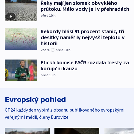
Řeky mají jen zlomek obvyklého
průtoku. Málo vody je i v přehradách
před 10
h
Rekordy hlásí 91 procent stanic, tři
desítky naměřily nejvyšší teplotu v
historii
včera
před 10
h
Etická komise FAČR rozdala tresty za
korupční kauzu
před 13
h
Evropský pohled
ČT24 každý den vybírá z obsahu publikovaného evropskými
veřejnými médii, členy Eurovize.