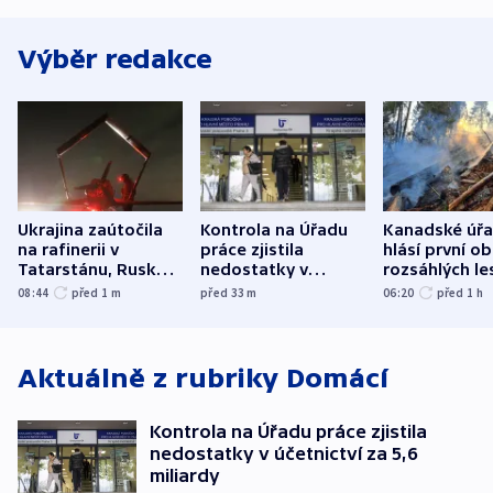
Výběr redakce
Ukrajina zaútočila
Kontrola na Úřadu
Kanadské úř
na rafinerii v
práce zjistila
hlásí první o
Tatarstánu, Rusko
nedostatky v
rozsáhlých le
udeřilo na Sumy a
účetnictví za 5,6
požárů
08:44
před 1
m
před 33
m
06:20
před 1
h
Oděsu
miliardy
Aktuálně z rubriky
Domácí
Kontrola na Úřadu práce zjistila
nedostatky v účetnictví za 5,6
miliardy