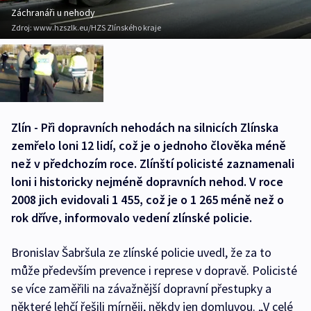
Záchranáři u nehody
Zdroj:
www.hzszlk.eu/HZS Zlínského kraje
Zlín - Při dopravních nehodách na silnicích Zlínska
zemřelo loni 12 lidí, což je o jednoho člověka méně
než v předchozím roce. Zlínští policisté zaznamenali
loni i historicky nejméně dopravních nehod. V roce
2008 jich evidovali 1 455, což je o 1 265 méně než o
rok dříve, informovalo vedení zlínské policie.
Bronislav Šabršula ze zlínské policie uvedl, že za to
může především prevence i represe v dopravě. Policisté
se více zaměřili na závažnější dopravní přestupky a
některé lehčí řešili mírněji, někdy jen domluvou. „V celé