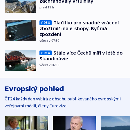
zachraňovaly vrtulníky
před 19
h
Tlačítko pro snadné vrácení
VIDEO
zboží míří na e-shopy. Byť má
zpoždění
včera v 07:30
Stále více Čechů míří v létě do
VIDEO
Skandinávie
včera v 06:30
Evropský pohled
ČT24 každý den vybírá z obsahu publikovaného evropskými
veřejnými médii, členy Eurovize.