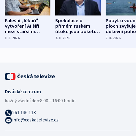
Falešní „lékaři“
Spekulace o
Pobyt u vodn
vytvoření AI šíří
přímém ruském
ploch zvyšuje
mezi staršími
útoku jsou pošetilé,
duševní poho
Poláky nebezpečné
míní estonský
ukázala
8. 8. 2026
7. 8. 2026
7. 8. 2026
zdravotní rady
bezpečnostní
mezinárodní 
expert
Divácké centrum
každý všední den:
8:00—16:00 hodin
261 136 113
info@ceskatelevize.cz