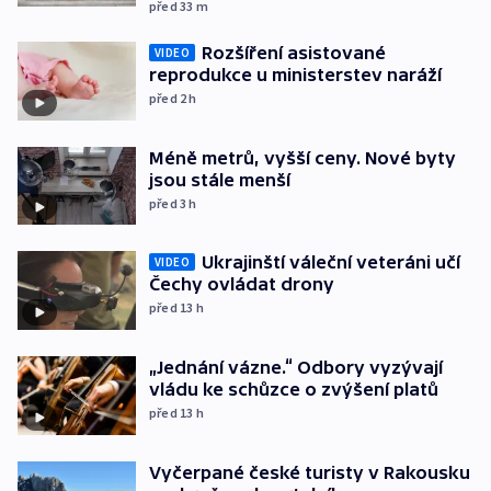
před 33
m
Rozšíření asistované
VIDEO
reprodukce u ministerstev naráží
před 2
h
Méně metrů, vyšší ceny. Nové byty
jsou stále menší
před 3
h
Ukrajinští váleční veteráni učí
VIDEO
Čechy ovládat drony
před 13
h
„Jednání vázne.“ Odbory vyzývají
vládu ke schůzce o zvýšení platů
před 13
h
Vyčerpané české turisty v Rakousku