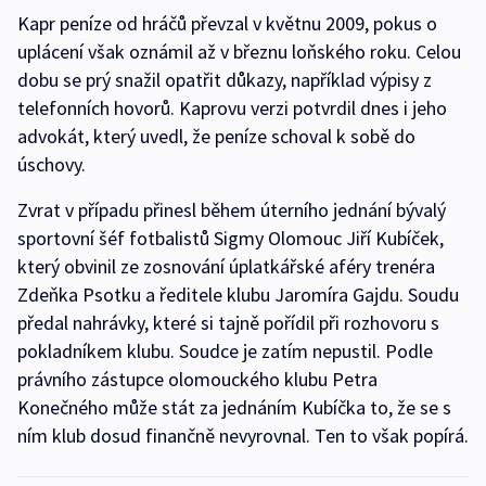
Kapr peníze od hráčů převzal v květnu 2009, pokus o
uplácení však oznámil až v březnu loňského roku. Celou
dobu se prý snažil opatřit důkazy, například výpisy z
telefonních hovorů. Kaprovu verzi potvrdil dnes i jeho
advokát, který uvedl, že peníze schoval k sobě do
úschovy.
Zvrat v případu přinesl během úterního jednání bývalý
sportovní šéf fotbalistů Sigmy Olomouc Jiří Kubíček,
který obvinil ze zosnování úplatkářské aféry trenéra
Zdeňka Psotku a ředitele klubu Jaromíra Gajdu. Soudu
předal nahrávky, které si tajně pořídil při rozhovoru s
pokladníkem klubu. Soudce je zatím nepustil. Podle
právního zástupce olomouckého klubu Petra
Konečného může stát za jednáním Kubíčka to, že se s
ním klub dosud finančně nevyrovnal. Ten to však popírá.