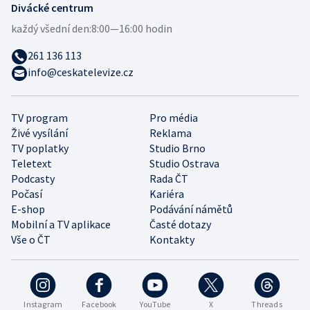
Divácké centrum
každý všední den:
8:00—16:00 hodin
261 136 113
info@ceskatelevize.cz
TV program
Pro média
Živé vysílání
Reklama
TV poplatky
Studio Brno
Teletext
Studio Ostrava
Podcasty
Rada ČT
Počasí
Kariéra
E-shop
Podávání námětů
Mobilní a TV aplikace
Časté dotazy
Vše o ČT
Kontakty
Instagram
Facebook
YouTube
X
Threads