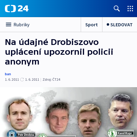
Sport
SLEDOVAT
Rubriky
Na údajné Drobiszovo
uplácení upozornil policii
anonym
ban
1. 6. 2011
1. 6. 2011
|
Zdroj:
ČT24