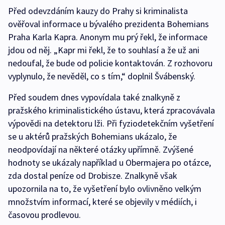
Před odevzdáním kauzy do Prahy si kriminalista
ověřoval informace u bývalého prezidenta Bohemians
Praha Karla Kapra. Anonym mu prý řekl, že informace
jdou od něj. „Kapr mi řekl, že to souhlasí a že už ani
nedoufal, že bude od policie kontaktován. Z rozhovoru
vyplynulo, že nevěděl, co s tím,“ doplnil Švábenský.
Před soudem dnes vypovídala také znalkyně z
pražského kriminalistického ústavu, která zpracovávala
výpovědi na detektoru lži. Při fyziodetekčním vyšetření
se u aktérů pražských Bohemians ukázalo, že
neodpovídají na některé otázky upřímně. Zvýšené
hodnoty se ukázaly například u Obermajera po otázce,
zda dostal peníze od Drobisze. Znalkyně však
upozornila na to, že vyšetření bylo ovlivněno velkým
množstvím informací, které se objevily v médiích, i
časovou prodlevou.