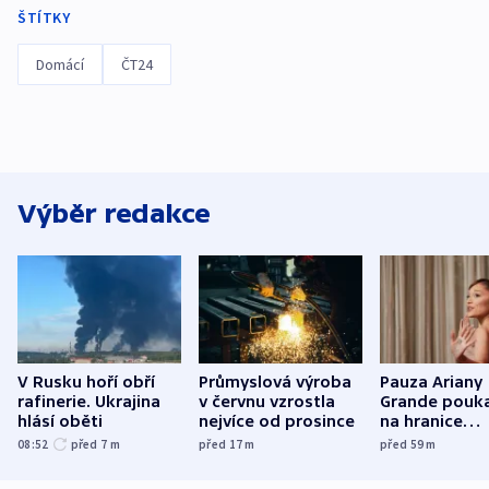
ŠTÍTKY
Domácí
ČT24
Výběr redakce
V Rusku hoří obří
Průmyslová výroba
Pauza Ariany
rafinerie. Ukrajina
v červnu vzrostla
Grande pouk
hlásí oběti
nejvíce od prosince
na hranice
fanouškovsk
08:52
před 7
m
před 17
m
před 59
m
zájmu