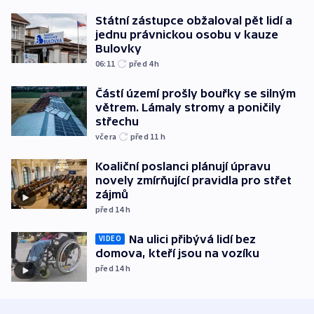
Státní zástupce obžaloval pět lidí a
jednu právnickou osobu v kauze
Bulovky
06:11
před 4
h
Částí území prošly bouřky se silným
větrem. Lámaly stromy a poničily
střechu
včera
před 11
h
Koaliční poslanci plánují úpravu
novely zmírňující pravidla pro střet
zájmů
před 14
h
Na ulici přibývá lidí bez
VIDEO
domova, kteří jsou na vozíku
před 14
h