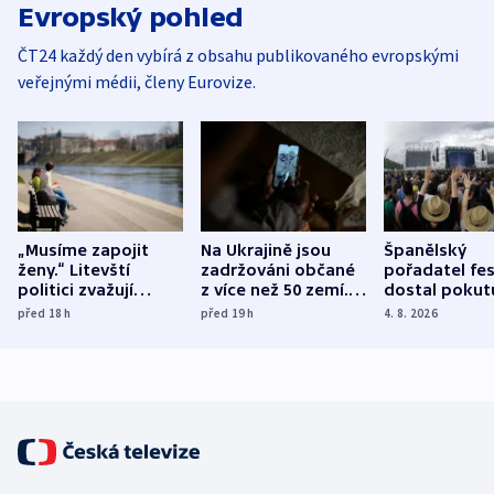
Evropský pohled
ČT24 každý den vybírá z obsahu publikovaného evropskými
veřejnými médii, členy Eurovize.
„Musíme zapojit
Na Ukrajině jsou
Španělský
ženy.“ Litevští
zadržováni občané
pořadatel fes
politici zvažují
z více než 50 zemí.
dostal pokut
dohodu o
Bojovali na straně
nekalé prakti
před 18
h
před 19
h
4. 8. 2026
demografii
Ruska