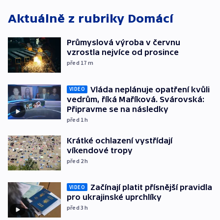
Aktuálně z rubriky
Domácí
Průmyslová výroba v červnu
vzrostla nejvíce od prosince
před 17
m
Vláda neplánuje opatření kvůli
VIDEO
vedrům, říká Maříková. Svárovská:
Připravme se na následky
před 1
h
Krátké ochlazení vystřídají
víkendové tropy
před 2
h
Začínají platit přísnější pravidla
VIDEO
pro ukrajinské uprchlíky
před 3
h