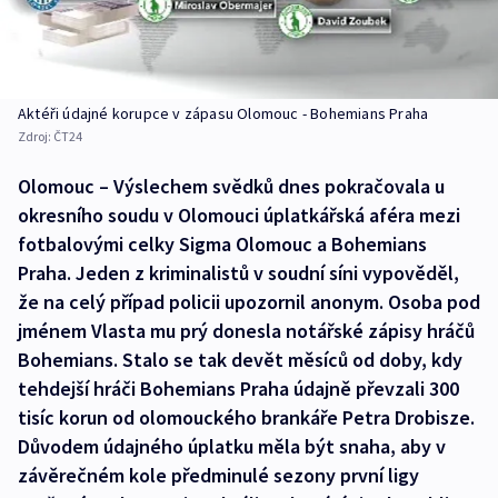
Aktéři údajné korupce v zápasu Olomouc - Bohemians Praha
Zdroj:
ČT24
Olomouc – Výslechem svědků dnes pokračovala u
okresního soudu v Olomouci úplatkářská aféra mezi
fotbalovými celky Sigma Olomouc a Bohemians
Praha. Jeden z kriminalistů v soudní síni vypověděl,
že na celý případ policii upozornil anonym. Osoba pod
jménem Vlasta mu prý donesla notářské zápisy hráčů
Bohemians. Stalo se tak devět měsíců od doby, kdy
tehdejší hráči Bohemians Praha údajně převzali 300
tisíc korun od olomouckého brankáře Petra Drobisze.
Důvodem údajného úplatku měla být snaha, aby v
závěrečném kole předminulé sezony první ligy