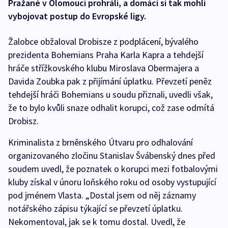
Pražané v Olomouci prohráli, a domácí si tak mohli
vybojovat postup do Evropské ligy.
Žalobce obžaloval Drobisze z podplácení, bývalého
prezidenta Bohemians Praha Karla Kapra a tehdejší
hráče střížkovského klubu Miroslava Obermajera a
Davida Zoubka pak z přijímání úplatku. Převzetí peněz
tehdejší hráči Bohemians u soudu přiznali, uvedli však,
že to bylo kvůli snaze odhalit korupci, což zase odmítá
Drobisz.
Kriminalista z brněnského Útvaru pro odhalování
organizovaného zločinu Stanislav Švábenský dnes před
soudem uvedl, že poznatek o korupci mezi fotbalovými
kluby získal v únoru loňského roku od osoby vystupující
pod jménem Vlasta. „Dostal jsem od něj záznamy
notářského zápisu týkající se převzetí úplatku.
Nekomentoval, jak se k tomu dostal. Uvedl, že