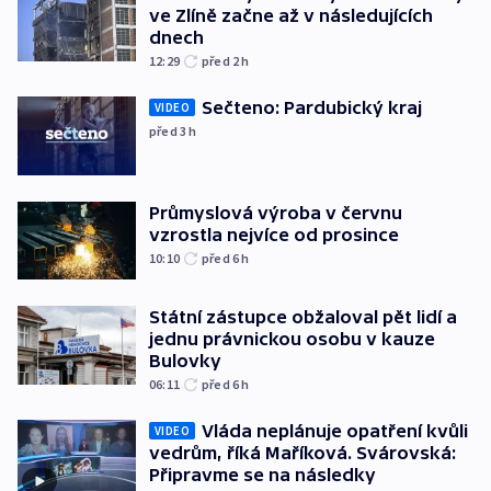
ve Zlíně začne až v následujících
dnech
12:29
před 2
h
Sečteno: Pardubický kraj
VIDEO
před 3
h
Průmyslová výroba v červnu
vzrostla nejvíce od prosince
10:10
před 6
h
Státní zástupce obžaloval pět lidí a
jednu právnickou osobu v kauze
Bulovky
06:11
před 6
h
Vláda neplánuje opatření kvůli
VIDEO
vedrům, říká Maříková. Svárovská:
Připravme se na následky