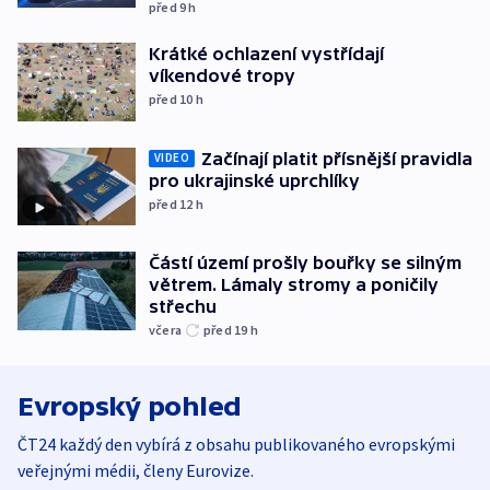
před 9
h
Krátké ochlazení vystřídají
víkendové tropy
před 10
h
Začínají platit přísnější pravidla
VIDEO
pro ukrajinské uprchlíky
před 12
h
Částí území prošly bouřky se silným
větrem. Lámaly stromy a poničily
střechu
včera
před 19
h
Evropský pohled
ČT24 každý den vybírá z obsahu publikovaného evropskými
veřejnými médii, členy Eurovize.