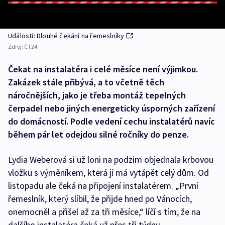
Události: Dlouhé čekání na řemeslníky
Zdroj:
ČT24
Čekat na instalatéra i celé měsíce není výjimkou.
Zakázek stále přibývá, a to včetně těch
náročnějších, jako je třeba montáž tepelných
čerpadel nebo jiných energeticky úsporných zařízení
do domácností. Podle vedení cechu instalatérů navíc
během pár let odejdou silné ročníky do penze.
Lydia Weberová si už loni na podzim objednala krbovou
vložku s výměníkem, která jí má vytápět celý dům. Od
listopadu ale čeká na připojení instalatérem. „První
řemeslník, který slíbil, že přijde hned po Vánocích,
onemocněl a přišel až za tři měsíce,“ líčí s tím, že na
dalšího instalatéra čeká už přes tři týdny.