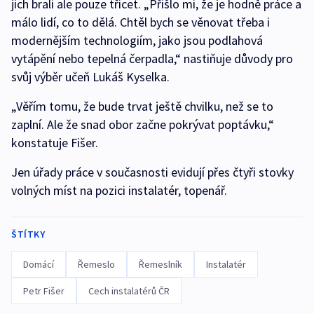
jich brali ale pouze třicet. „Přišlo mi, že je hodně práce a
málo lidí, co to dělá. Chtěl bych se věnovat třeba i
modernějším technologiím, jako jsou podlahová
vytápění nebo tepelná čerpadla,“ nastiňuje důvody pro
svůj výběr učeň Lukáš Kyselka.
„Věřím tomu, že bude trvat ještě chvilku, než se to
zaplní. Ale že snad obor začne pokrývat poptávku,“
konstatuje Fišer.
Jen úřady práce v současnosti evidují přes čtyři stovky
volných míst na pozici instalatér, topenář.
ŠTÍTKY
Domácí
Řemeslo
Řemeslník
Instalatér
Petr Fišer
Cech instalatérů ČR