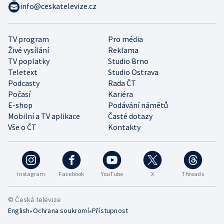
info@ceskatelevize.cz
TV program
Pro média
Živé vysílání
Reklama
TV poplatky
Studio Brno
Teletext
Studio Ostrava
Podcasty
Rada ČT
Počasí
Kariéra
E-shop
Podávání námětů
Mobilní a TV aplikace
Časté dotazy
Vše o ČT
Kontakty
Instagram
Facebook
YouTube
X
Threads
© Česká televize
•
•
English
Ochrana soukromí
Přístupnost