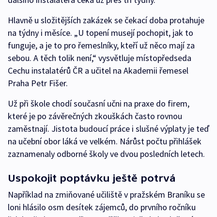
Hlavně u složitějších zakázek se čekací doba protahuje
na týdny i měsíce. „U topení musejí pochopit, jak to
funguje, a je to pro řemeslníky, kteří už něco mají za
sebou. A těch tolik není,“ vysvětluje místopředseda
Cechu instalatérů ČR a učitel na Akademii řemesel
Praha Petr Fišer.
Už při škole chodí současní učni na praxe do firem,
které je po závěrečných zkouškách často rovnou
zaměstnají. Jistota budoucí práce i slušné výplaty je teď
na učební obor láká ve velkém. Nárůst počtu přihlášek
zaznamenaly odborné školy ve dvou posledních letech.
Uspokojit poptávku ještě potrvá
Například na zmiňované učiliště v pražském Braníku se
loni hlásilo osm desítek zájemců, do prvního ročníku