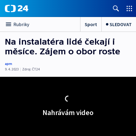
Sport
SLEDOVAT
Rubriky
Na instalatéra lidé čekají i
měsíce. Zájem o obor roste
apm
9. 4. 2023
|
Zdroj:
ČT24
Nahrávám video