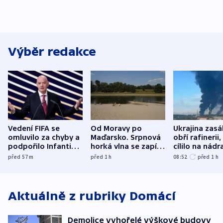
Výběr redakce
Vedení FIFA se
Od Moravy po
Ukrajina zasá
omluvilo za chyby a
Maďarsko. Srpnová
obří rafinerii
podpořilo Infantina.
horká vlna se zapíše
cílilo na nádra
UEFA trvá na
do dějin
autobus
před 57
m
před 1
h
08:52
před 1
h
bojkotu
klimatologie
Aktuálně z rubriky
Domácí
Demolice vyhořelé výškové budovy