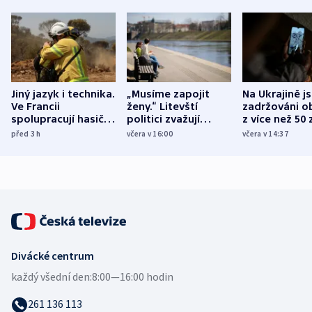
Jiný jazyk i technika.
„Musíme zapojit
Na Ukrajině j
Ve Francii
ženy.“ Litevští
zadržováni o
spolupracují hasiči z
politici zvažují
z více než 50 
různých zemí
dohodu o
Bojovali na s
před 3
h
včera v 16:00
včera v 14:37
demografii
Ruska
Divácké centrum
každý všední den:
8:00—16:00 hodin
261 136 113