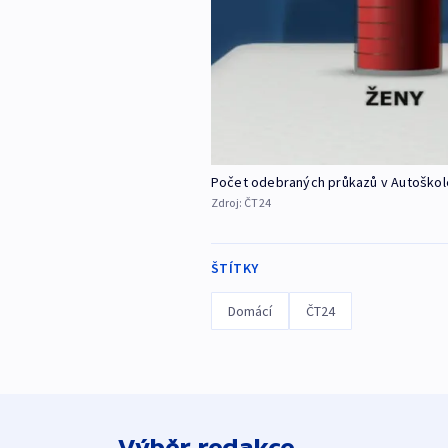
Počet odebraných průkazů v Autoškol
Zdroj:
ČT24
ŠTÍTKY
Domácí
ČT24
Výběr redakce