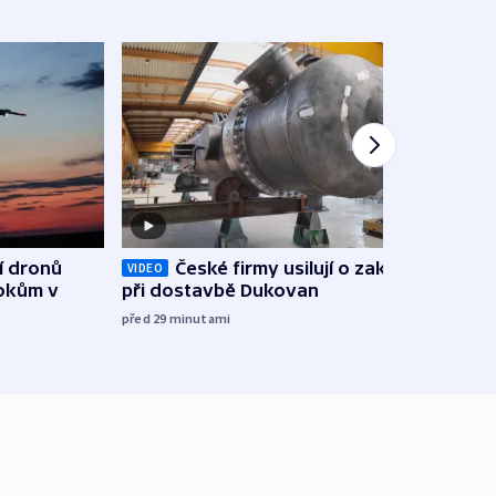
í dronů
České firmy usilují o zakázky
VIDEO
VIDEO
tokům v
při dostavbě Dukovan
stal
Bart
před 29
minutami
před 1