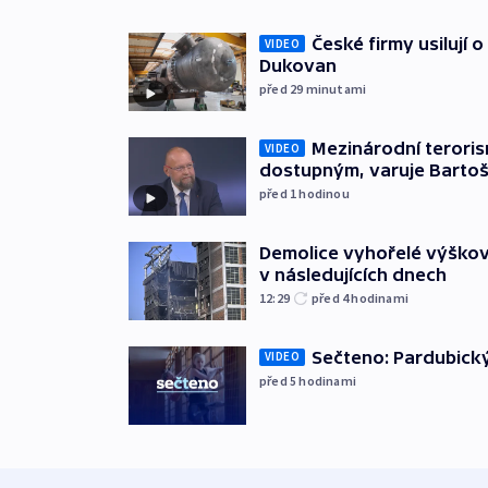
České firmy usilují 
VIDEO
Dukovan
před 29
minutami
Mezinárodní teroris
VIDEO
dostupným, varuje Barto
před 1
hodinou
Demolice vyhořelé výškov
v následujících dnech
12:29
před 4
hodinami
Sečteno: Pardubický
VIDEO
před 5
hodinami