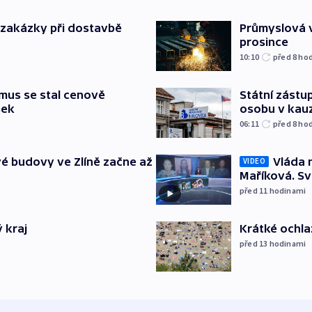
o zakázky při dostavbě
Průmyslová v
prosince
10:10
před 8
ho
mus se stal cenově
Státní zástup
šek
osobu v kau
06:11
před 8
ho
Vláda 
é budovy ve Zlíně začne až
VIDEO
Maříková. Sv
před 11
hodinami
 kraj
Krátké ochla
před 13
hodinami