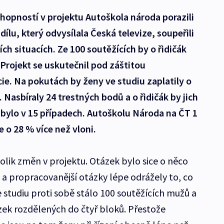
chopností v projektu Autoškola národa porazili
ílu, který odvysílala Česká televize, soupeřili
ch situacích. Ze 100 soutěžících by o řidičák
 Projekt se uskutečnil pod záštitou
cie. Na pokutách by ženy ve studiu zaplatily o
. Nasbíraly 24 trestných bodů a o řidičák by jich
o bylo v 15 případech. Autoškolu Národa na ČT 1
je o 28 % více než vloni.
lik změn v projektu. Otázek bylo sice o něco
 a propracovanější otázky lépe odrážely to, co
Ve studiu proti sobě stálo 100 soutěžících mužů a
ázek rozdělených do čtyř bloků. Přestože