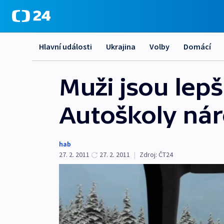
Hlavní události
Ukrajina
Volby
Domácí
Muži jsou lepš
Autoškoly ná
hab
27. 2. 2011
27. 2. 2011
|
Zdroj:
ČT24