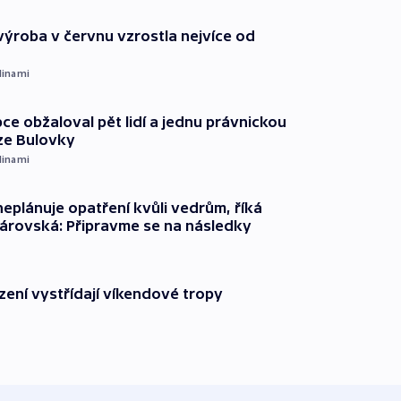
ýroba v červnu vzrostla nejvíce od
dinami
ce obžaloval pět lidí a jednu právnickou
ze Bulovky
dinami
neplánuje opatření kvůli vedrům, říká
árovská: Připravme se na následky
zení vystřídají víkendové tropy