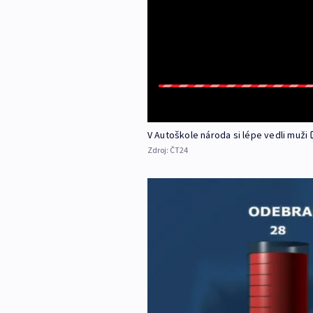
V Autoškole národa si lépe vedli muži
Zdroj:
ČT24