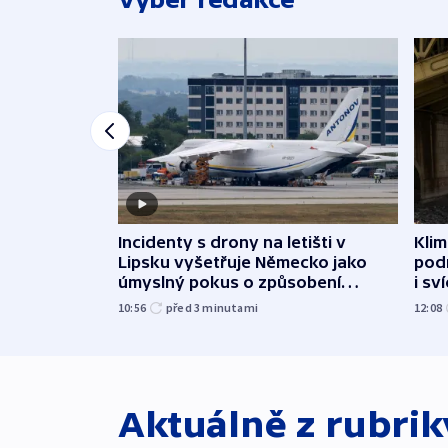
Incidenty s drony na letišti v
Klim
Lipsku vyšetřuje Německo jako
podn
úmyslný pokus o způsobení
i sv
exploze
10:56
před 3
minutami
12:08
Aktuálně z rubri