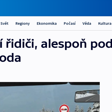
Svět
Regiony
Ekonomika
Počasí
Věda
Kultura
í řidiči, alespoň po
roda