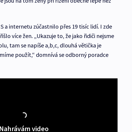
 že jsou na tom ženy při řízení obecně lépe než
a internetu zúčastnilo přes 19 tisíc lidí. I zde
přišlo více žen. „Ukazuje to, že jako řidiči nejsme
u, tam se napíše a,b,c, dlouhá větička je
neumíme použít,“ domnívá se odborný poradce
Nahrávám video