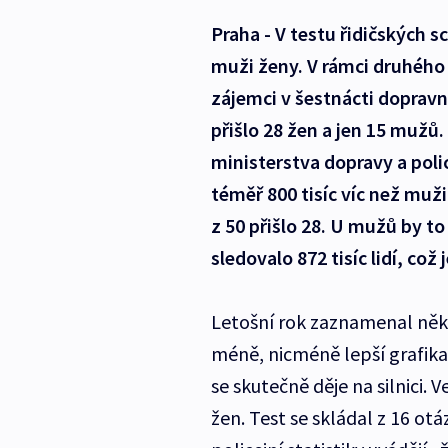
Praha - V testu řidičských s
muži ženy. V rámci druhého d
zájemci v šestnácti dopravní
přišlo 28 žen a jen 15 mužů.
ministerstva dopravy a poli
téměř 800 tisíc víc než muži
z 50 přišlo 28. U mužů by t
sledovalo 872 tisíc lidí, což 
Letošní rok zaznamenal něko
méně, nicméně lepší grafika
se skutečně děje na silnici. 
žen. Test se skládal z 16 ot