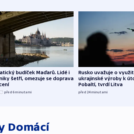
atický budíček Maďarů. Lidé i
Rusko uvažuje o využit
iky šetří, omezuje se doprava
ukrajinské výroby k ú
ícení
Pobaltí, tvrdí Litva
před 6
minutami
před 24
minutami
ky
Domácí