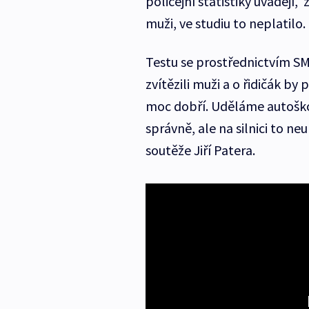
policejní statistiky uvádějí,
muži, ve studiu to neplatilo.
Testu se prostřednictvím SMS 
zvítězili muži a o řidičák by 
moc dobří. Uděláme autoškol
správně, ale na silnici to 
soutěže Jiří Patera.