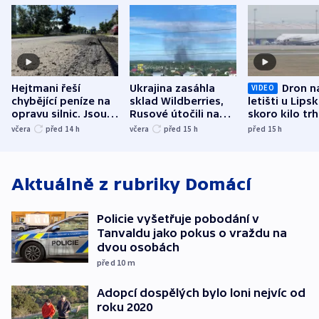
Hejtmani řeší
Ukrajina zasáhla
Dron n
VIDEO
chybějící peníze na
sklad Wildberries,
letišti u Lips
opravu silnic. Jsou
Rusové útočili na
skoro kilo trh
nenárokové, namítá
trh, hasiče či
indicie ukazuj
včera
před 14
h
včera
před 15
h
před 15
h
ministerstvo
stadion
Rusko
Aktuálně z rubriky
Domácí
Policie vyšetřuje pobodání v
Tanvaldu jako pokus o vraždu na
dvou osobách
před 10
m
Adopcí dospělých bylo loni nejvíc od
roku 2020