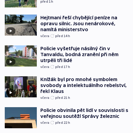
před 1
h
Hejtmani řeší chybějící peníze na
opravu silnic. Jsou nenárokové,
namítá ministerstvo
včera
před 14
h
Policie vyšetřuje násilný čin v
Tanvaldu, bodná zranění při něm
utrpěli tři lidé
včera
před 17
h
Knížák byl pro mnohé symbolem
svobody a intelektuálního rebelství,
řekl Klaus
včera
před 21
h
Policie obvinila pět lidí v souvislosti s
veřejnou soutěží Správy železnic
včera
před 22
h