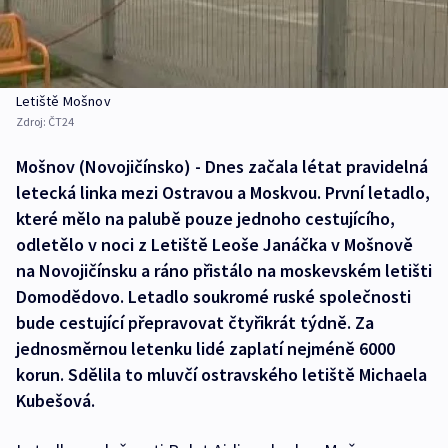
Letiště Mošnov
Zdroj:
ČT24
Mošnov (Novojičínsko) - Dnes začala létat pravidelná
letecká linka mezi Ostravou a Moskvou. První letadlo,
které mělo na palubě pouze jednoho cestujícího,
odletělo v noci z Letiště Leoše Janáčka v Mošnově
na Novojičínsku a ráno přistálo na moskevském letišti
Domodědovo. Letadlo soukromé ruské společnosti
bude cestující přepravovat čtyřikrát týdně. Za
jednosměrnou letenku lidé zaplatí nejméně 6000
korun. Sdělila to mluvčí ostravského letiště Michaela
Kubešová.