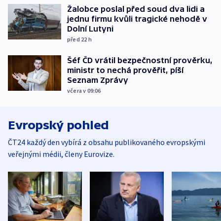
Žalobce poslal před soud dva lidi a
jednu firmu kvůli tragické nehodě v
Dolní Lutyni
před 22
h
Šéf ČD vrátil bezpečnostní prověrku,
ministr to nechá prověřit, píší
Seznam Zprávy
včera v 09:06
Evropský pohled
ČT24 každý den vybírá z obsahu publikovaného evropskými
veřejnými médii, členy Eurovize.