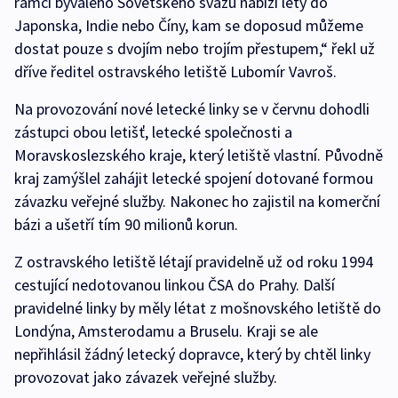
rámci bývalého Sovětského svazu nabízí lety do
Japonska, Indie nebo Číny, kam se doposud můžeme
dostat pouze s dvojím nebo trojím přestupem,“ řekl už
dříve ředitel ostravského letiště Lubomír Vavroš.
Na provozování nové letecké linky se v červnu dohodli
zástupci obou letišť, letecké společnosti a
Moravskoslezského kraje, který letiště vlastní. Původně
kraj zamýšlel zahájit letecké spojení dotované formou
závazku veřejné služby. Nakonec ho zajistil na komerční
bázi a ušetří tím 90 milionů korun.
Z ostravského letiště létají pravidelně už od roku 1994
cestující nedotovanou linkou ČSA do Prahy. Další
pravidelné linky by měly létat z mošnovského letiště do
Londýna, Amsterodamu a Bruselu. Kraji se ale
nepřihlásil žádný letecký dopravce, který by chtěl linky
provozovat jako závazek veřejné služby.