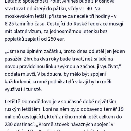
Letadlo společnosti Polet Airlines bude z Mošnova
startovat od úterý do pátku, vždy v 1:40. Na
moskevském letišti přistane za necelé tři hodiny - v
6:25 tamního času. Cestující do Ruské federace musejí
mít platné vízum, za jednosměrnou letenku bez
poplatků zaplatí od 250 eur.
„Jsme na úplném začátku, proto dnes odletěl jen jeden
pasažér. Zhruba dva roky bude trvat, než si lidé na
novou pravidelnou linku zvyknou a začnou ji využívat,“
dodala mluvčí. V budoucnu by mělo být spojení
každodenní, kromě podnikatelů v kraji by ho měli
využívat i turisté.
Letiště Domodědovo je v současné době největším
ruským letištěm. Loni na něm bylo odbaveno téměř 19
milionů cestujících, kteří z něho mohli letět celkem do
230 destinací. „Kromě stovek návazných spojení v