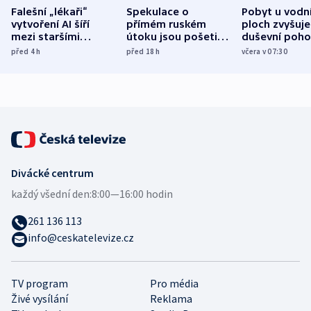
Falešní „lékaři“
Spekulace o
Pobyt u vodn
vytvoření AI šíří
přímém ruském
ploch zvyšuje
mezi staršími
útoku jsou pošetilé,
duševní poho
Poláky nebezpečné
míní estonský
ukázala
před 4
h
před 18
h
včera v 07:30
zdravotní rady
bezpečnostní
mezinárodní 
expert
Divácké centrum
každý všední den:
8:00—16:00 hodin
261 136 113
info@ceskatelevize.cz
TV program
Pro média
Živé vysílání
Reklama