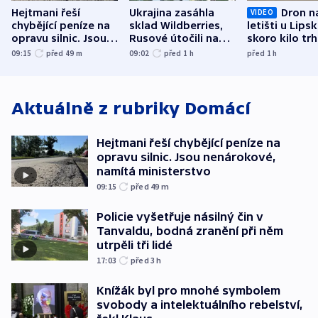
Hejtmani řeší
Ukrajina zasáhla
Dron n
VIDEO
chybějící peníze na
sklad Wildberries,
letišti u Lips
opravu silnic. Jsou
Rusové útočili na
skoro kilo trh
nenárokové, namítá
trh, hasiče či
indicie ukazuj
09:15
před 49
m
09:02
před 1
h
před 1
h
ministerstvo
stadion
Rusko
Aktuálně z rubriky
Domácí
Hejtmani řeší chybějící peníze na
opravu silnic. Jsou nenárokové,
namítá ministerstvo
09:15
před 49
m
Policie vyšetřuje násilný čin v
Tanvaldu, bodná zranění při něm
utrpěli tři lidé
17:03
před 3
h
Knížák byl pro mnohé symbolem
svobody a intelektuálního rebelství,