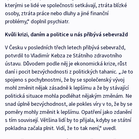
kterými se lidé ve společnosti setkávají, ztráta blízké
osoby, ztráta práce nebo dluhy a jiné finanční
problémy,“ doplnil psychiatr.
Kvůli krizi, daním a politice u nás přibývá sebevražd
V Česku v posledních třech letech přibývá sebevražd,
potvrdil to Vladimír Kebza ze Státního zdravotního
ústavu. Důvodem podle něj je ekonomická krize, růst
daní i pocit bezvýchodnosti z politických tahanic. „Je to
spojeno s pochybnostmi, že by se společenský vývoj
mohl změnit nějak zásadně k lepšímu a že by stávající
politická situace mohla podléhat nějakým změnám. Ne
snad úplně bezvýchodnost, ale pokles víry v to, že by se
poměry mohly změnit k lepšímu. Opatření jako zdanění
s tím souvisejí. Většina lidí by to přijala, kdyby se státní
pokladna začala plnit. Vidí, že to tak není,“ uvedl.