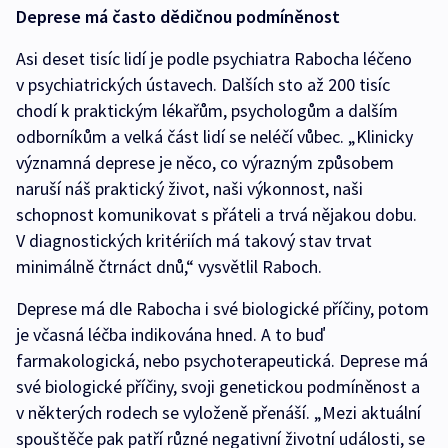
Deprese má často dědičnou podmíněnost
Asi deset tisíc lidí je podle psychiatra Rabocha léčeno
v psychiatrických ústavech. Dalších sto až 200 tisíc
chodí k praktickým lékařům, psychologům a dalším
odborníkům a velká část lidí se neléčí vůbec. „Klinicky
významná deprese je něco, co výrazným způsobem
naruší náš praktický život, naši výkonnost, naši
schopnost komunikovat s přáteli a trvá nějakou dobu.
V diagnostických kritériích má takový stav trvat
minimálně čtrnáct dnů,“ vysvětlil Raboch.
Deprese má dle Rabocha i své biologické příčiny, potom
je včasná léčba indikována hned. A to buď
farmakologická, nebo psychoterapeutická. Deprese má
své biologické příčiny, svoji genetickou podmíněnost a
v některých rodech se vyloženě přenáší. „Mezi aktuální
spouštěče pak patří různé negativní životní události, se