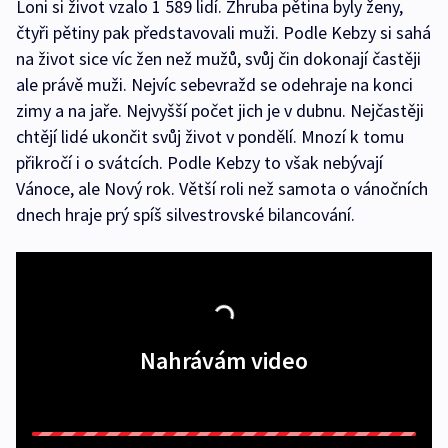
Loni si život vzalo 1 589 lidí. Zhruba pětina byly ženy,
čtyři pětiny pak představovali muži. Podle Kebzy si sahá
na život sice víc žen než mužů, svůj čin dokonají častěji
ale právě muži. Nejvíc sebevražd se odehraje na konci
zimy a na jaře. Nejvyšší počet jich je v dubnu. Nejčastěji
chtějí lidé ukončit svůj život v pondělí. Mnozí k tomu
přikročí i o svátcích. Podle Kebzy to však nebývají
Vánoce, ale Nový rok. Větší roli než samota o vánočních
dnech hraje prý spíš silvestrovské bilancování.
Nahrávám video