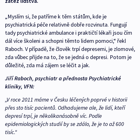
zátěž lidstva.
„Myslím si, že patříme k těm státům, kde je
psychiatrická péče relativně dobře rozvinuta. Fungují
tady psychiatrické ambulance i praktičtí lékaři jsou čím
dál více školeni a schopni těmto lidem pomoci,“ řekl
Raboch. V případě, že člověk trpí depresemi, je zlomové,
zda vůbec přijde na to, že se jedná o depresi. Potom je
důležité, zda má zájem se léčit a jak.
Jiří Raboch, psychiatr a přednosta Psychiatrické
kliniky, VFN:
„V roce 2011 máme v Česku léčených poprvé v historii
přes sto tisíc pacientů. Odhadujeme ale, že lidí, kteří
depresí trpí, je několikanásobně víc. Podle
epidemiologických studií by se zdálo, že je to až 600
tisíc.“