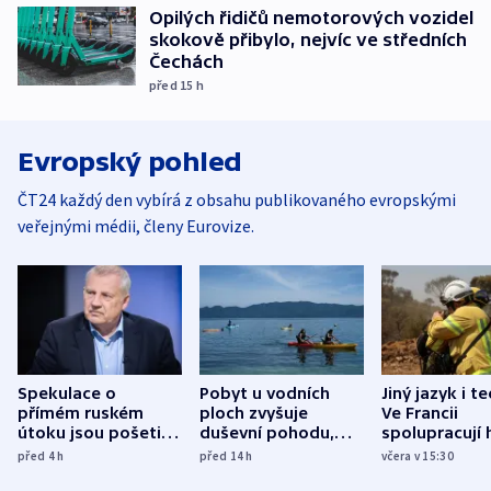
Opilých řidičů nemotorových vozidel
skokově přibylo, nejvíc ve středních
Čechách
před 15
h
Evropský pohled
ČT24 každý den vybírá z obsahu publikovaného evropskými
veřejnými médii, členy Eurovize.
Spekulace o
Pobyt u vodních
Jiný jazyk i t
přímém ruském
ploch zvyšuje
Ve Francii
útoku jsou pošetilé,
duševní pohodu,
spolupracují h
míní estonský
ukázala
různých zemí
před 4
h
před 14
h
včera v 15:30
bezpečnostní
mezinárodní studie