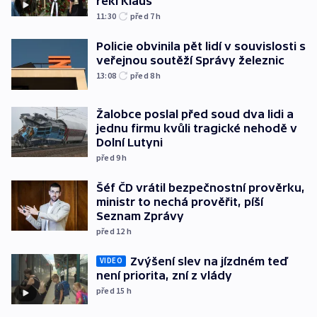
řekl Klaus
11:30
před 7
h
Policie obvinila pět lidí v souvislosti s
veřejnou soutěží Správy železnic
13:08
před 8
h
Žalobce poslal před soud dva lidi a
jednu firmu kvůli tragické nehodě v
Dolní Lutyni
před 9
h
Šéf ČD vrátil bezpečnostní prověrku,
ministr to nechá prověřit, píší
Seznam Zprávy
před 12
h
Zvýšení slev na jízdném teď
VIDEO
není priorita, zní z vlády
před 15
h