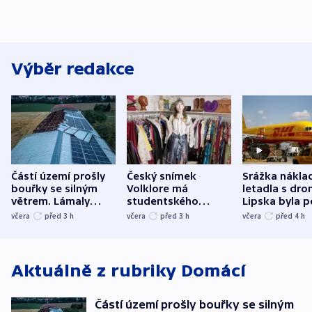
Výběr redakce
Částí území prošly
Český snímek
Srážka nákla
bouřky se silným
Volklore má
letadla s dr
větrem. Lámaly
studentského
Lipska byla p
stromy a poničily
Oscara, zabojuje o
německého mi
včera
před 3
h
včera
před 3
h
včera
před 4
h
střechu
cenu za krátký film
hybridní útok
Aktuálně z rubriky
Domácí
Částí území prošly bouřky se silným