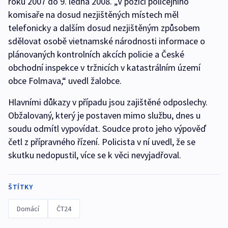
roku 2007 do 9. ledna 2008. „V pozici policejního
komisaře na dosud nezjištěných místech měl
telefonicky a dalším dosud nezjištěným způsobem
sdělovat osobě vietnamské národnosti informace o
plánovaných kontrolních akcích policie a České
obchodní inspekce v tržnicích v katastrálním území
obce Folmava,“ uvedl žalobce.
Hlavními důkazy v případu jsou zajištěné odposlechy.
Obžalovaný, který je postaven mimo službu, dnes u
soudu odmítl vypovídat. Soudce proto jeho výpověď
četl z přípravného řízení. Policista v ní uvedl, že se
skutku nedopustil, více se k věci nevyjadřoval.
ŠTÍTKY
Domácí
ČT24