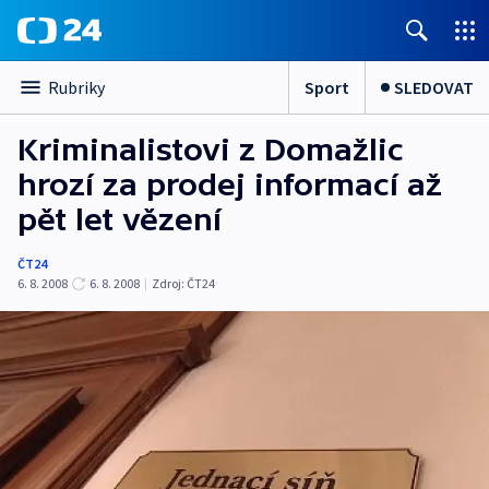
Sport
SLEDOVAT
Rubriky
Kriminalistovi z Domažlic
hrozí za prodej informací až
pět let vězení
ČT24
6. 8. 2008
6. 8. 2008
|
Zdroj:
ČT24