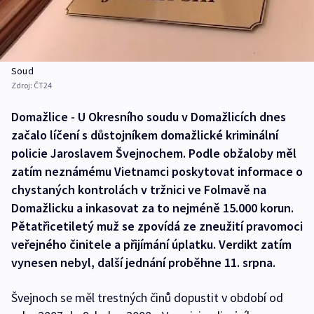
Soud
Zdroj:
ČT24
Domažlice - U Okresního soudu v Domažlicích dnes
začalo líčení s důstojníkem domažlické kriminální
policie Jaroslavem Švejnochem. Podle obžaloby měl
zatím neznámému Vietnamci poskytovat informace o
chystaných kontrolách v tržnici ve Folmavě na
Domažlicku a inkasovat za to nejméně 15.000 korun.
Pětatřicetiletý muž se zpovídá ze zneužití pravomoci
veřejného činitele a přijímání úplatku. Verdikt zatím
vynesen nebyl, další jednání proběhne 11. srpna.
Švejnoch se měl trestných činů dopustit v období od