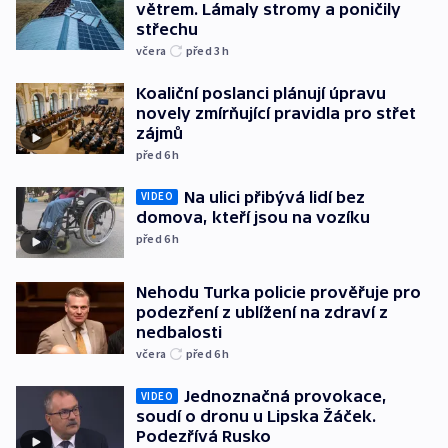
větrem. Lámaly stromy a poničily
střechu
včera
před 3
h
Koaliční poslanci plánují úpravu
novely zmírňující pravidla pro střet
zájmů
před 6
h
Na ulici přibývá lidí bez
VIDEO
domova, kteří jsou na vozíku
před 6
h
Nehodu Turka policie prověřuje pro
podezření z ublížení na zdraví z
nedbalosti
včera
před 6
h
Jednoznačná provokace,
VIDEO
soudí o dronu u Lipska Žáček.
Podezřívá Rusko