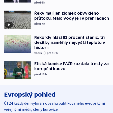
před 6
h
Řeky mají jen zlomek obvyklého
průtoku. Málo vody je i v přehradách
před 7
h
Rekordy hlásí 91 procent stanic, tři
desítky naměřily nejvyšší teplotu v
historii
včera
před 7
h
Etická komise FAČR rozdala tresty za
korupční kauzu
před 10
h
Evropský pohled
ČT24 každý den vybírá z obsahu publikovaného evropskými
veřejnými médii, členy Eurovize.