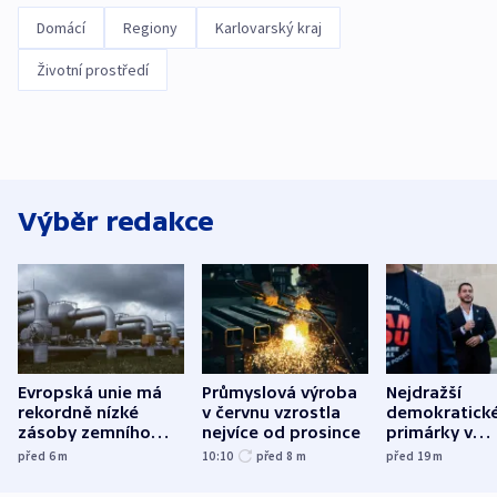
Domácí
Regiony
Karlovarský kraj
Životní prostředí
Výběr redakce
Evropská unie má
Průmyslová výroba
Nejdražší
rekordně nízké
v červnu vzrostla
demokratick
zásoby zemního
nejvíce od prosince
primárky v
plynu
Michiganu st
před 6
m
10:10
před 8
m
před 19
m
rozdělily. Kvůl
podpoře Izra