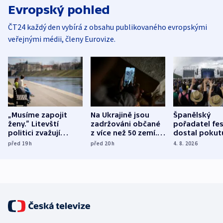
Evropský pohled
ČT24 každý den vybírá z obsahu publikovaného evropskými
veřejnými médii, členy Eurovize.
„Musíme zapojit
Na Ukrajině jsou
Španělský
ženy.“ Litevští
zadržováni občané
pořadatel fes
politici zvažují
z více než 50 zemí.
dostal pokut
dohodu o
Bojovali na straně
nekalé prakti
před 19
h
před 20
h
4. 8. 2026
demografii
Ruska