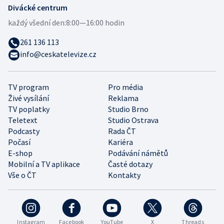
Divácké centrum
každý všední den:
8:00—16:00 hodin
261 136 113
info@ceskatelevize.cz
TV program
Pro média
Živé vysílání
Reklama
TV poplatky
Studio Brno
Teletext
Studio Ostrava
Podcasty
Rada ČT
Počasí
Kariéra
E-shop
Podávání námětů
Mobilní a TV aplikace
Časté dotazy
Vše o ČT
Kontakty
Instagram
Facebook
YouTube
X
Threads