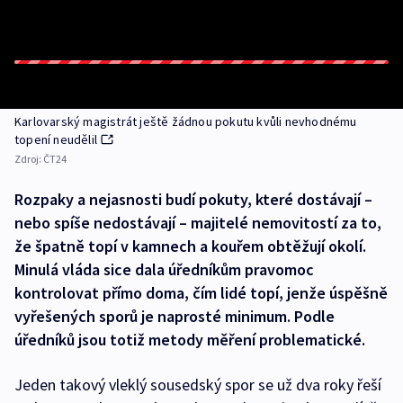
Karlovarský magistrát ještě žádnou pokutu kvůli nevhodnému
topení neudělil
Zdroj:
ČT24
Rozpaky a nejasnosti budí pokuty, které dostávají –
nebo spíše nedostávají – majitelé nemovitostí za to,
že špatně topí v kamnech a kouřem obtěžují okolí.
Minulá vláda sice dala úředníkům pravomoc
kontrolovat přímo doma, čím lidé topí, jenže úspěšně
vyřešených sporů je naprosté minimum. Podle
úředníků jsou totiž metody měření problematické.
Jeden takový vleklý sousedský spor se už dva roky řeší