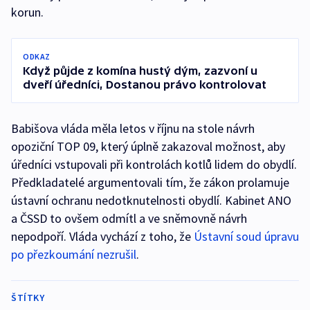
korun.
ODKAZ
Když půjde z komína hustý dým, zazvoní u
dveří úředníci, Dostanou právo kontrolovat
Babišova vláda měla letos v říjnu na stole návrh
opoziční TOP 09, který úplně zakazoval možnost, aby
úředníci vstupovali při kontrolách kotlů lidem do obydlí.
Předkladatelé argumentovali tím, že zákon prolamuje
ústavní ochranu nedotknutelnosti obydlí. Kabinet ANO
a ČSSD to ovšem odmítl a ve sněmovně návrh
nepodpoří. Vláda vychází z toho, že
Ústavní soud úpravu
po přezkoumání nezrušil
.
ŠTÍTKY