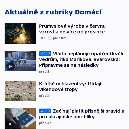
Aktuálně z rubriky
Domácí
Průmyslová výroba v červnu
vzrostla nejvíce od prosince
10:10
před 8
m
Vláda neplánuje opatření kvůli
VIDEO
vedrům, říká Maříková. Svárovská:
Připravme se na následky
před 2
h
Krátké ochlazení vystřídají
víkendové tropy
před 3
h
Začínají platit přísnější pravidla
VIDEO
pro ukrajinské uprchlíky
před 4
h