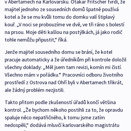
v Abertamech na Karlovarsku. Otakar Fritscher tvrdí, že
majitel jednoho ze sousedních domů špatně používá
kotel a že se mu kvůli tomu do domku valí štiplavý
kouř. „V noci se probouzíme ve dvě, ve tři ráno s bolestí
na prsou. Moje děti kašlou na postýlkách, já jako rodič
tohle nemůžu připustit,“ říká.
Jenže majitel sousedního domu se brání, že kotel
pracuje automaticky a že úředníkům při kontrole doložil
všechny doklady: „Měl jsem tam revizi, komín mi čistí.
Všechno mám v pořádku.“ Pracovníci odboru životního
prostředí z Ostrova nad Ohří byli v Abertamech třikrát,
ale žádný problém nezjistili.
Takto přitom podle zkušeností úřadů končí většina
kontrol. „Že bychom někoho postihli za to, že opravdu
spaluje něco nepatřičného, k tomu jsme zatím
nedospěli,“ dodává mluvčí karlovarského magistrátu