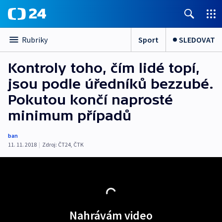
Sport
SLEDOVAT
Rubriky
Kontroly toho, čím lidé topí,
jsou podle úředníků bezzubé.
Pokutou končí naprosté
minimum případů
ban
11. 11. 2018
|
Zdroj:
ČT24
,
ČTK
Nahrávám video