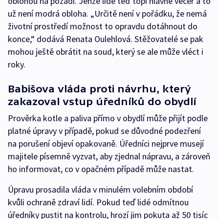
oblohou na pozadí. Jenže lidé teď topí hlavně večer a to
už není modrá obloha. „Určitě není v pořádku, že nemá
životní prostředí možnost to opravdu dotáhnout do
konce,“ dodává Renata Oulehlová. Stěžovatelé se pak
mohou ještě obrátit na soud, který se ale může vléct i
roky.
Babišova vláda proti návrhu, který
zakazoval vstup úředníků do obydlí
Prověrka kotle a paliva přímo v obydlí může přijít podle
platné úpravy v případě, pokud se důvodné podezření
na porušení objeví opakovaně. Úředníci nejprve musejí
majitele písemně vyzvat, aby zjednal nápravu, a zároveň
ho informovat, co v opačném případě může nastat.
Úpravu prosadila vláda v minulém volebním období
kvůli ochraně zdraví lidí. Pokud teď lidé odmítnou
úředníky pustit na kontrolu, hrozí jim pokuta až 50 tisíc