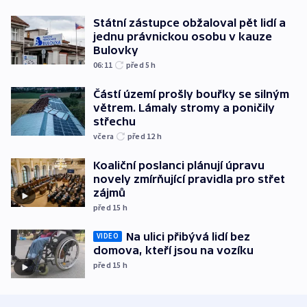
Státní zástupce obžaloval pět lidí a
jednu právnickou osobu v kauze
Bulovky
06:11
před 5
h
Částí území prošly bouřky se silným
větrem. Lámaly stromy a poničily
střechu
včera
před 12
h
Koaliční poslanci plánují úpravu
novely zmírňující pravidla pro střet
zájmů
před 15
h
Na ulici přibývá lidí bez
VIDEO
domova, kteří jsou na vozíku
před 15
h