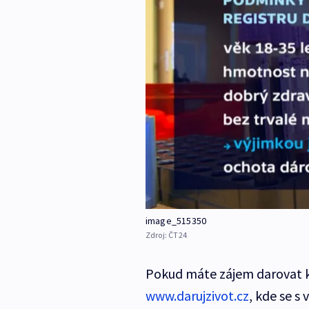
image_515350
Zdroj:
ČT24
Pokud máte zájem darovat kos
www.darujzivot.cz
, kde se s