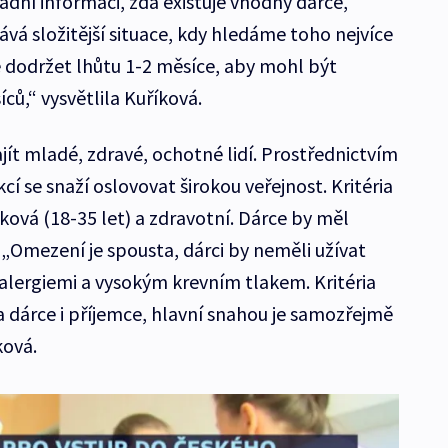
adní informaci, zda existuje vhodný dárce,
vá složitější situace, kdy hledáme toho nejvíce
 dodržet lhůtu 1-2 měsíce, aby mohl být
ců,“ vysvětlila Kuříková.
ajít mladé, zdravé, ochotné lidí. Prostřednictvím
cí se snaží oslovovat širokou veřejnost. Kritéria
ěková (18-35 let) a zdravotní. Dárce by měl
. „Omezení je spousta, dárci by neměli užívat
 alergiemi a vysokým krevním tlakem. Kritéria
 dárce i příjemce, hlavní snahou je samozřejmě
ková.