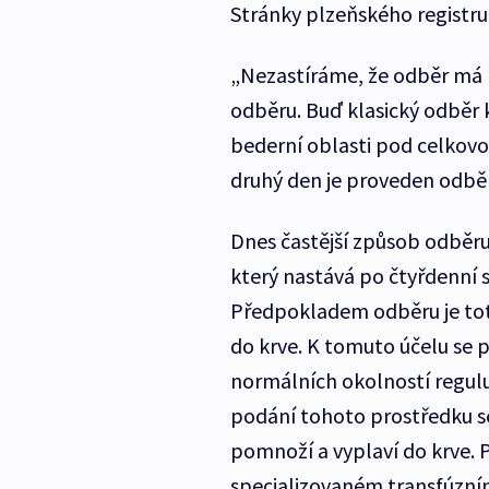
Stránky plzeňského registru
„Nezastíráme, že odběr má n
odběru. Buď klasický odběr k
bederní oblasti pod celkovo
druhý den je proveden odběr,
Dnes častější způsob odběru
který nastává po čtyřdenní 
Předpokladem odběru je tot
do krve. K tomuto účelu se p
normálních okolností regulu
podání tohoto prostředku se
pomnoží a vyplaví do krve. 
specializovaném transfúzní