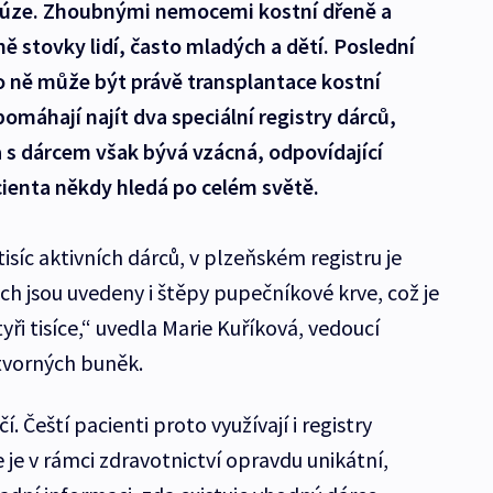
fúze. Zhoubnými nemocemi kostní dřeně a
ě stovky lidí, často mladých a dětí. Poslední
o ně může být právě transplantace kostní
omáhají najít dva speciální registry dárců,
 s dárcem však bývá vzácná, odpovídající
cienta někdy hledá po celém světě.
tisíc aktivních dárců, v plzeňském registru je
rech jsou uvedeny i štěpy pupečníkové krve, což je
yři tisíce,“ uvedla Marie Kuříková, vedoucí
tvorných buněk.
í. Čeští pacienti proto využívají i registry
 je v rámci zdravotnictví opravdu unikátní,