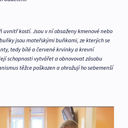
ň uvnitř kostí. Jsou v ní obsaženy kmenové nebo
 buňky jsou mateřskými buňkami, ze kterých se
nty, tedy bílé a červené krvinky a krevní
 její schopnosti vytvářet a obnovovat zásobu
ganismus těžce poškozen a ohrožují ho sebemenší