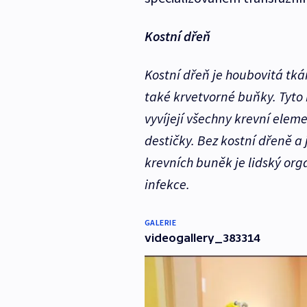
Kostní dřeň
Kostní dřeň je houbovitá tká
také krvetvorné buňky. Tyto
vyvíjejí všechny krevní eleme
destičky. Bez kostní dřeně a
krevních buněk je lidský or
infekce.
GALERIE
videogallery_383314