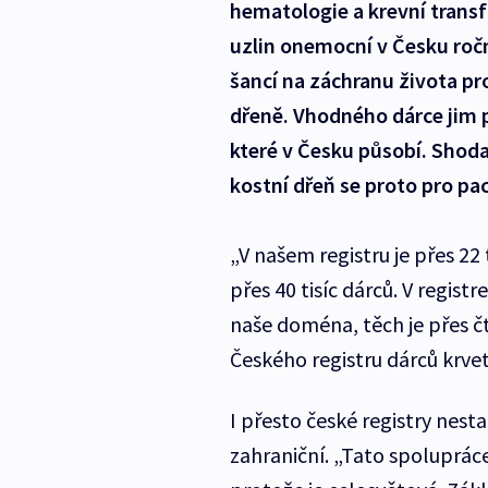
hematologie a krevní trans
uzlin onemocní v Česku ročn
šancí na záchranu života pr
dřeně. Vhodného dárce jim p
které v Česku působí. Shoda
kostní dřeň se proto pro pa
„V našem registru je přes 22 
přes 40 tisíc dárců. V regist
naše doména, těch je přes čt
Českého registru dárců krve
I přesto české registry nestač
zahraniční. „Tato spolupráce