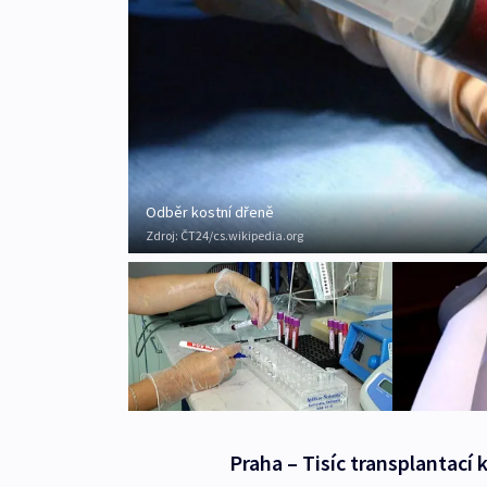
Odběr kostní dřeně
Zdroj:
ČT24/cs.wikipedia.org
Praha – Tisíc transplantací