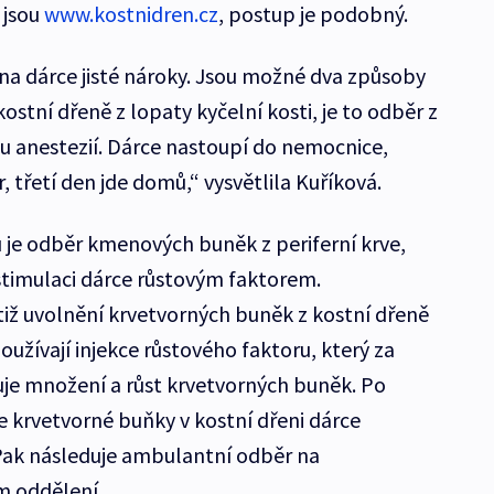
 jsou
www.kostnidren.cz
, postup je podobný.
a dárce jisté nároky. Jsou možné dva způsoby
ostní dřeně z lopaty kyčelní kosti, je to odběr z
u anestezií. Dárce nastoupí do nemocnice,
 třetí den jde domů,“ vysvětlila Kuříková.
 je odběr kmenových buněk z periferní krve,
stimulaci dárce růstovým faktorem.
iž uvolnění krvetvorných buněk z kostní dřeně
oužívají injekce růstového faktoru, který za
je množení a růst krvetvorných buněk. Po
 krvetvorné buňky v kostní dřeni dárce
Pak následuje ambulantní odběr na
m oddělení.