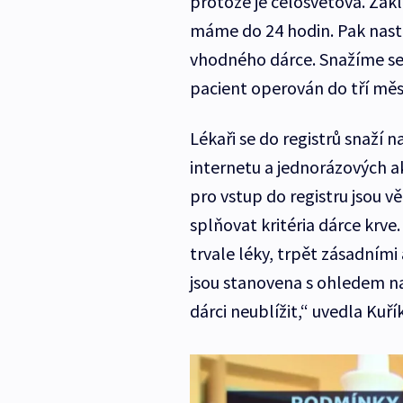
protože je celosvětová. Zákl
máme do 24 hodin. Pak nastá
vhodného dárce. Snažíme se
pacient operován do tří měsí
Lékaři se do registrů snaží n
internetu a jednorázových ak
pro vstup do registru jsou v
splňovat kritéria dárce krve
trvale léky, trpět zásadními
jsou stanovena s ohledem na
dárci neublížit,“ uvedla Kuří