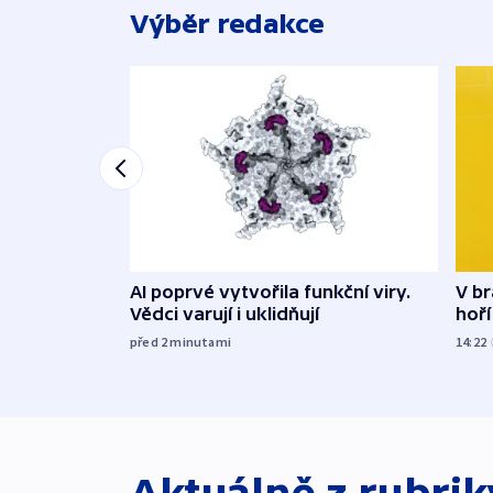
Výběr redakce
AI poprvé vytvořila funkční viry.
V br
Vědci varují i uklidňují
hoří
před 2
minutami
14:22
Aktuálně z rubri