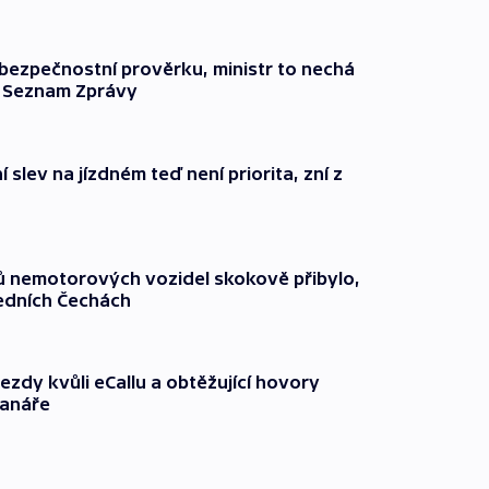
l bezpečnostní prověrku, ministr to nechá
ší Seznam Zprávy
 slev na jízdném teď není priorita, zní z
čů nemotorových vozidel skokově přibylo,
ředních Čechách
ezdy kvůli eCallu a obtěžující hovory
ranáře