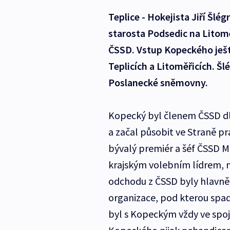
Teplice - Hokejista Jiří Šlé
starosta Podsedic na Litomě
ČSSD. Vstup Kopeckého ješt
Teplicích a Litoměřicích. Š
Poslanecké sněmovny.
Kopecký byl členem ČSSD dlo
a začal působit ve Straně p
bývalý premiér a šéf ČSSD M
krajským volebním lídrem, 
odchodu z ČSSD byly hlavně v
organizace, pod kterou spad
byl s Kopeckým vždy ve spoje