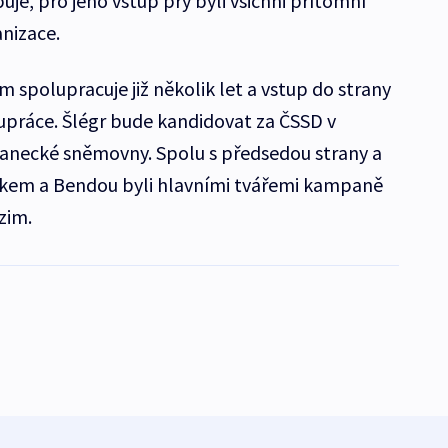
je, pro jeho vstup prý byli všichni přítomní
anizace.
 spolupracuje již několik let a vstup do strany
upráce. Šlégr bude kandidovat za ČSSD v
anecké sněmovny. Spolu s předsedou strany a
bkem a Bendou byli hlavními tvářemi kampaně
zim.