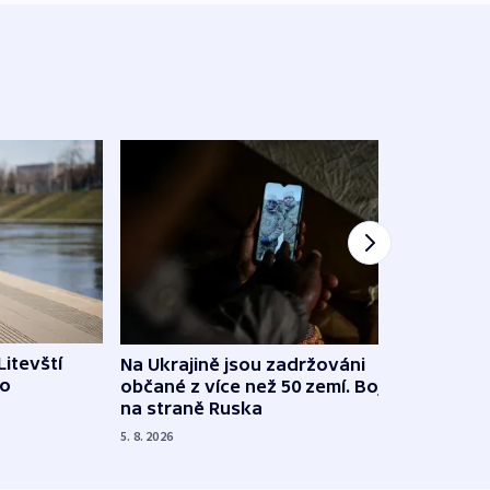
Litevští
Na Ukrajině jsou zadržováni
Španě
 o
občané z více než 50 zemí. Bojovali
dosta
na straně Ruska
4. 8. 20
5. 8. 2026