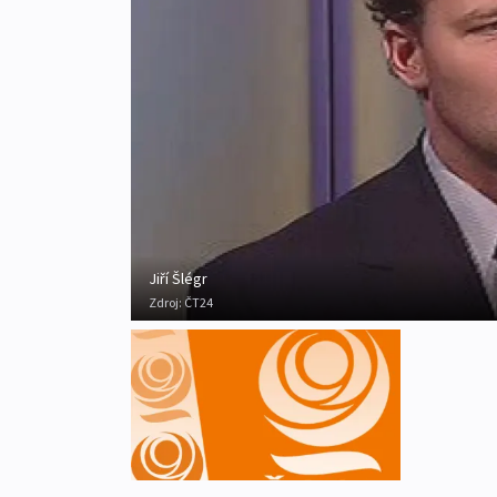
Jiří Šlégr
Zdroj:
ČT24