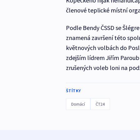
Kopeckého nijak nehandicapu
členové teplické místní org
Podle Bendy ČSSD se Šlégrem
znamená završení této spol
květnových volbách do Posl
zdejším lídrem Jiřím Parou
zrušených voleb loni na pod
ŠTÍTKY
Domácí
ČT24