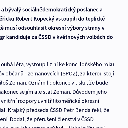
gr a bývalý sociálnědemokratický poslanec a
řicku Robert Kopecký vstoupili do teplické
ě musí odsouhlasit okresní výbory strany v
légr kandiduje za ČSSD v květnových volbách do
uhá léta, vystoupil z ní ke konci loňského roku
ráv občanů - zemanovcích (SPOZ), za kterou stojí
iloš Zeman. Oznámil dokonce v tisku, že bude
nakonec se jím ale stal Zeman. Důvodem jeho
nitřní rozpory uvnitř litoměřické okresní
al. Krajský předseda ČSSD Petr Benda řekl, že
ní. Dodal, že přerušení členství v ČSSD