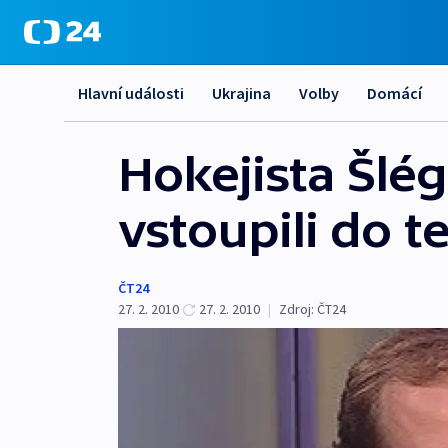
Hlavní události
Ukrajina
Volby
Domácí
Hokejista Šlé
vstoupili do t
ČT24
27. 2. 2010
27. 2. 2010
|
Zdroj:
ČT24