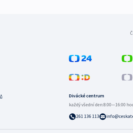
Č
Divácké centrum
ů
každý všední den:
8:00—16:00 ho
261 136 113
info@ceskate