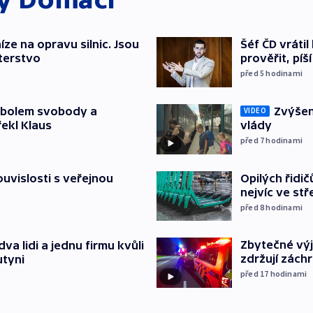
íze na opravu silnic. Jsou
Šéf ČD vráti
terstvo
prověřit, pí
před 5
hodinami
mbolem svobody a
Zvýšení
VIDEO
řekl Klaus
vlády
před 7
hodinami
souvislosti s veřejnou
Opilých řidi
nejvíc ve st
před 8
hodinami
Zbytečné výj
va lidi a jednu firmu kvůli
zdržují zách
utyni
před 17
hodinami