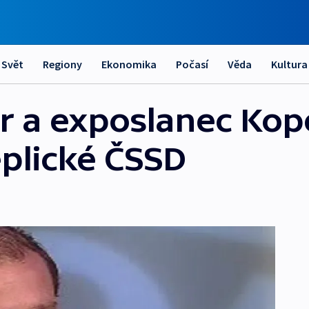
Svět
Regiony
Ekonomika
Počasí
Věda
Kultura
gr a exposlanec Ko
eplické ČSSD