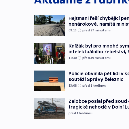
Hejtmani řeší chybějící pen
nenárokové, namítá minis
09:15
před 27
minutami
Knížák byl pro mnohé sy
intelektuálního rebelství, 
11:30
před 39
minutami
Policie obvinila pět lidí v 
soutěží Správy železnic
13:08
před 1
hodinou
Žalobce poslal před soud d
tragické nehodě v Dolní L
před 1
hodinou