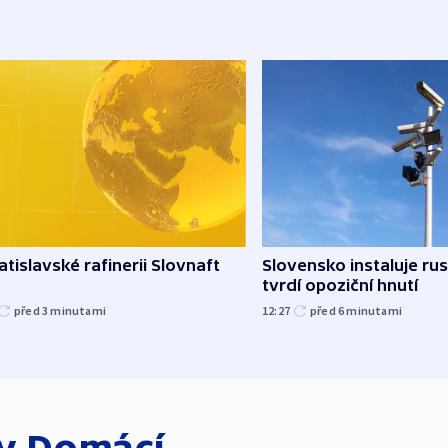
atislavské rafinerii Slovnaft
Slovensko instaluje ru
tvrdí opoziční hnutí
před 3
minutami
12:27
před 6
minutami
ky
Domácí