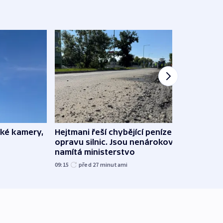
ské kamery,
Hejtmani řeší chybějící peníze na
Virtu
opravu silnic. Jsou nenárokové,
Lékař
namítá ministerstvo
česk
09:15
před 27
minutami
před 1