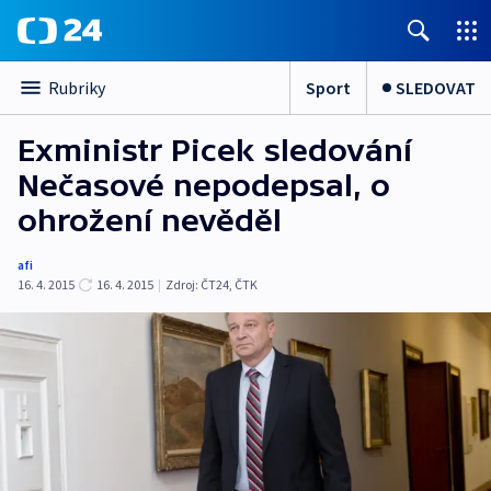
Sport
SLEDOVAT
Rubriky
Exministr Picek sledování
Nečasové nepodepsal, o
ohrožení nevěděl
afi
16. 4. 2015
16. 4. 2015
|
Zdroj:
ČT24, ČTK