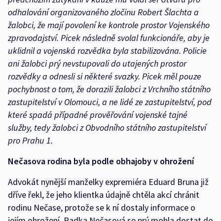
odhalování organizovaného zločinu Robert Šlachta a
žalobci, že mají povolení ke kontrole prostor Vojenského
zpravodajství. Picek následně svolal funkcionáře, aby je
uklidnil a vojenská rozvědka byla stabilizována. Policie
ani žalobci prý nevstupovali do utajených prostor
rozvědky a odnesli si některé svazky. Picek měl pouze
pochybnost o tom, že dorazili žalobci z Vrchního státního
zastupitelství v Olomouci, a ne lidé ze zastupitelství, pod
které spadá případné prověřování vojenské tajné
služby, tedy žalobci z Obvodního státního zastupitelství
pro Prahu 1.
Nečasova rodina byla podle obhajoby v ohrožení
Advokát nynější manželky expremiéra Eduard Bruna již
dříve řekl, že jeho klientka údajně chtěla akcí chránit
rodinu Nečase, protože se k ní dostaly informace o
jejím ohrožení. Radka Nečasová se prý mohla dostat do