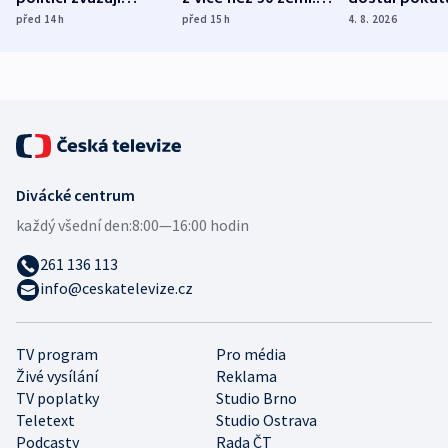
dohodu o
Bojovali na straně
nekalé prakti
před 14
h
před 15
h
4. 8. 2026
demografii
Ruska
Divácké centrum
každý všední den:
8:00—16:00 hodin
261 136 113
info@ceskatelevize.cz
TV program
Pro média
Živé vysílání
Reklama
TV poplatky
Studio Brno
Teletext
Studio Ostrava
Podcasty
Rada ČT