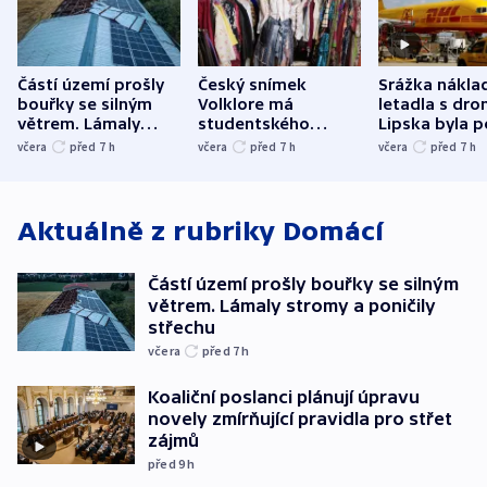
Částí území prošly
Český snímek
Srážka nákla
bouřky se silným
Volklore má
letadla s dr
větrem. Lámaly
studentského
Lipska byla p
stromy a poničily
Oscara, zabojuje o
německého mi
včera
před 7
h
včera
před 7
h
včera
před 7
h
střechu
cenu za krátký film
hybridní útok
Aktuálně z rubriky
Domácí
Částí území prošly bouřky se silným
větrem. Lámaly stromy a poničily
střechu
včera
před 7
h
Koaliční poslanci plánují úpravu
novely zmírňující pravidla pro střet
zájmů
před 9
h