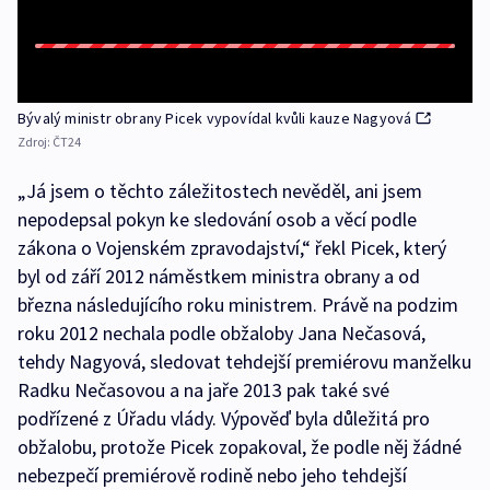
Bývalý ministr obrany Picek vypovídal kvůli kauze Nagyová
Zdroj:
ČT24
„Já jsem o těchto záležitostech nevěděl, ani jsem
nepodepsal pokyn ke sledování osob a věcí podle
zákona o Vojenském zpravodajství,“ řekl Picek, který
byl od září 2012 náměstkem ministra obrany a od
března následujícího roku ministrem. Právě na podzim
roku 2012 nechala podle obžaloby Jana Nečasová,
tehdy Nagyová, sledovat tehdejší premiérovu manželku
Radku Nečasovou a na jaře 2013 pak také své
podřízené z Úřadu vlády. Výpověď byla důležitá pro
obžalobu, protože Picek zopakoval, že podle něj žádné
nebezpečí premiérově rodině nebo jeho tehdejší