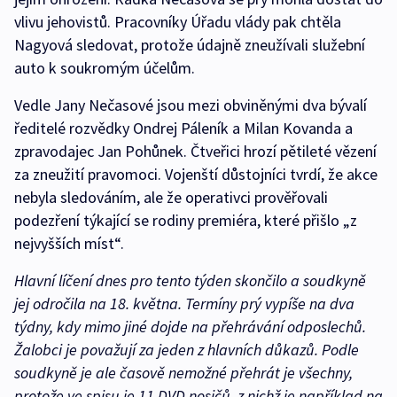
vlivu jehovistů. Pracovníky Úřadu vlády pak chtěla
Nagyová sledovat, protože údajně zneužívali služební
auto k soukromým účelům.
Vedle Jany Nečasové jsou mezi obviněnými dva bývalí
ředitelé rozvědky Ondrej Páleník a Milan Kovanda a
zpravodajec Jan Pohůnek. Čtveřici hrozí pětileté vězení
za zneužití pravomoci. Vojenští důstojníci tvrdí, že akce
nebyla sledováním, ale že operativci prověřovali
podezření týkající se rodiny premiéra, které přišlo „z
nejvyšších míst“.
Hlavní líčení dnes pro tento týden skončilo a soudkyně
jej odročila na 18. května. Termíny prý vypíše na dva
týdny, kdy mimo jiné dojde na přehrávání odposlechů.
Žalobci je považují za jeden z hlavních důkazů. Podle
soudkyně je ale časově nemožné přehrát je všechny,
protože ve spisu je 11 DVD nosičů, z nichž je například na