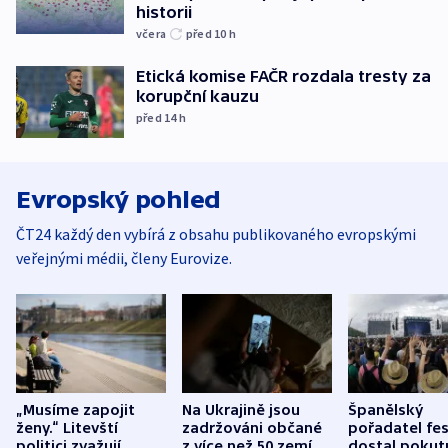
historii
včera
před 10
h
Etická komise FAČR rozdala tresty za
korupční kauzu
před 14
h
Evropský pohled
ČT24 každý den vybírá z obsahu publikovaného evropskými
veřejnými médii, členy Eurovize.
„Musíme zapojit
Na Ukrajině jsou
Španělský
ženy.“ Litevští
zadržováni občané
pořadatel fes
politici zvažují
z více než 50 zemí.
dostal pokut