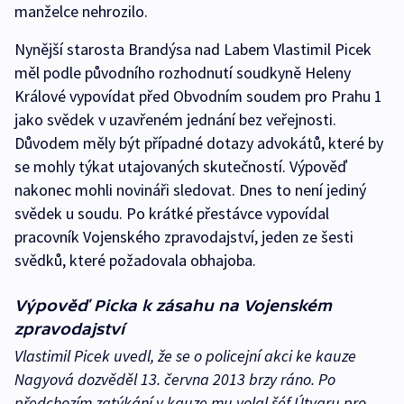
manželce nehrozilo.
Nynější starosta Brandýsa nad Labem Vlastimil Picek
měl podle původního rozhodnutí soudkyně Heleny
Králové vypovídat před Obvodním soudem pro Prahu 1
jako svědek v uzavřeném jednání bez veřejnosti.
Důvodem měly být případné dotazy advokátů, které by
se mohly týkat utajovaných skutečností. Výpověď
nakonec mohli novináři sledovat. Dnes to není jediný
svědek u soudu. Po krátké přestávce vypovídal
pracovník Vojenského zpravodajství, jeden ze šesti
svědků, které požadovala obhajoba.
Výpověď Picka k zásahu na Vojenském
zpravodajství
Vlastimil Picek uvedl, že se o policejní akci ke kauze
Nagyová dozvěděl 13. června 2013 brzy ráno. Po
předchozím zatýkání v kauze mu volal šéf Útvaru pro