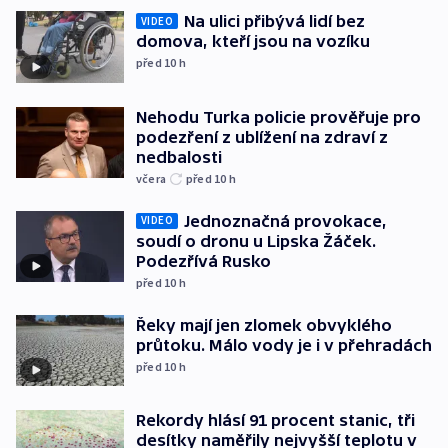
Na ulici přibývá lidí bez
VIDEO
domova, kteří jsou na vozíku
před 10
h
Nehodu Turka policie prověřuje pro
podezření z ublížení na zdraví z
nedbalosti
včera
před 10
h
Jednoznačná provokace,
VIDEO
soudí o dronu u Lipska Žáček.
Podezřívá Rusko
před 10
h
Řeky mají jen zlomek obvyklého
průtoku. Málo vody je i v přehradách
před 10
h
Rekordy hlásí 91 procent stanic, tři
desítky naměřily nejvyšší teplotu v