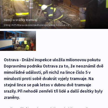
Hasiči u srážky tramvají
Zdroj:
HZS Moravskoslezského kraje/www.hzsmsk.cz
Ostrava - Drážní inspekce uložila milionovou pokutu
Dopravnímu podniku Ostrava za to, že neoznámil dvě
mimořádné události, při nichž na lince číslo 5 v
minulosti proti sobě dvakrát vyjely tramvaje. Na
stejné lince se pak letos v dubnu dvě tramvaje
srazily. Při nehodě zemřeli tři lidé a další desítky byly
zraněny.