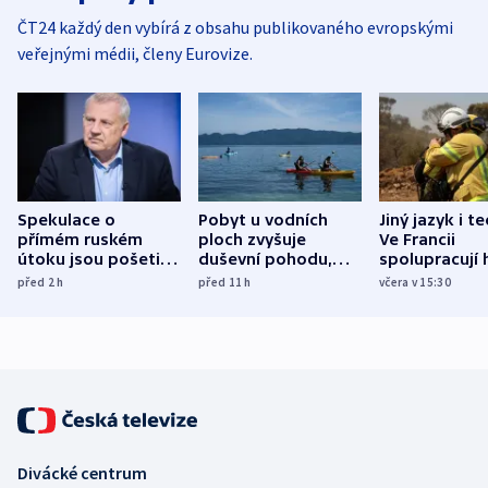
ČT24 každý den vybírá z obsahu publikovaného evropskými
veřejnými médii, členy Eurovize.
Spekulace o
Pobyt u vodních
Jiný jazyk i t
přímém ruském
ploch zvyšuje
Ve Francii
útoku jsou pošetilé,
duševní pohodu,
spolupracují h
míní estonský
ukázala
různých zemí
před 2
h
před 11
h
včera v 15:30
bezpečnostní
mezinárodní studie
expert
Divácké centrum