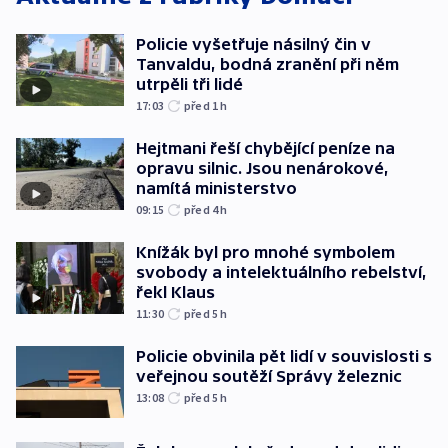
Policie vyšetřuje násilný čin v
Tanvaldu, bodná zranění při něm
utrpěli tři lidé
17:03
před 1
h
Hejtmani řeší chybějící peníze na
opravu silnic. Jsou nenárokové,
namítá ministerstvo
09:15
před 4
h
Knížák byl pro mnohé symbolem
svobody a intelektuálního rebelství,
řekl Klaus
11:30
před 5
h
Policie obvinila pět lidí v souvislosti s
veřejnou soutěží Správy železnic
13:08
před 5
h