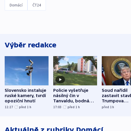
Domácí
ČT24
Výběr redakce
Slovensko instaluje
Policie vyšetřuje
Soud nařídil
ruské kamery, tvrdí
násilný čin v
zastavit stav
opoziční hnutí
Tanvaldu, bodná
Trumpova
zranění při něm
tanečního sá
12:27
před 1
h
17:03
před 1
h
před 1
h
utrpěli tři lidé
Aktuálně z rubriky
Domácí