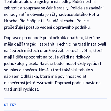
Tentokrát ale s tragickými následky. Řidiči nestihli
zabrzdit a soupravy se čelně srazily. Policie ze zavinění
nehody zatím obvinila jen čtyřiadvacetiletého Petra
Hrocha. Řidič připustil, že udělal chybu. Policie
prošetřuje i postup vedení dopravního podniku.
Dopravce po nehodě přijal několik opatření, která by
měla další tragédii zabránit. Technici na trati instalovali
na čtyřech místech oranžová záblesková světla, která
mají řidiče upozornit na to, že vjíždí na rizikový
jednokolejný úsek. Navíc si bude muset vždy vyžádat
souhlas dispečera. Nově u tratí také visí tabule s
nápisem Odhláška, která má povinnost volat
dispečerovi ještě zvýraznit. Dopravní podnik navíc na
trati snížil rychlost.
ŠTÍTKY