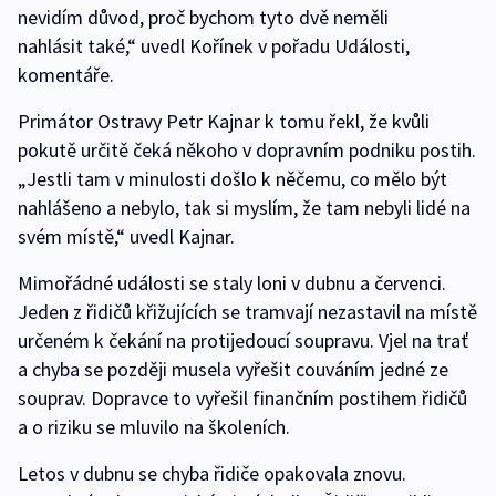
nevidím důvod, proč bychom tyto dvě neměli
nahlásit také,“ uvedl Kořínek v pořadu Události,
komentáře.
Primátor Ostravy Petr Kajnar k tomu řekl, že kvůli
pokutě určitě čeká někoho v dopravním podniku postih.
„Jestli tam v minulosti došlo k něčemu, co mělo být
nahlášeno a nebylo, tak si myslím, že tam nebyli lidé na
svém místě,“ uvedl Kajnar.
Mimořádné události se staly loni v dubnu a červenci.
Jeden z řidičů křižujících se tramvají nezastavil na místě
určeném k čekání na protijedoucí soupravu. Vjel na trať
a chyba se později musela vyřešit couváním jedné ze
souprav. Dopravce to vyřešil finančním postihem řidičů
a o riziku se mluvilo na školeních.
Letos v dubnu se chyba řidiče opakovala znovu.