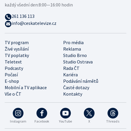
každý všední den:
8:00—16:00 hodin
261 136 113
info@ceskatelevize.cz
TV program
Pro média
Živé vysílání
Reklama
TV poplatky
Studio Brno
Teletext
Studio Ostrava
Podcasty
Rada ČT
Počasí
Kariéra
E-shop
Podávání námětů
Mobilní a TV aplikace
Časté dotazy
Vše o ČT
Kontakty
Instagram
Facebook
YouTube
X
Threads