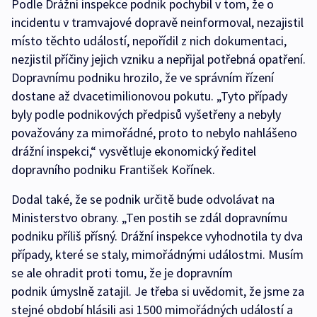
Podle Drážní inspekce podnik pochybil v tom, že o
incidentu v tramvajové dopravě neinformoval, nezajistil
místo těchto událostí, nepořídil z nich dokumentaci,
nezjistil příčiny jejich vzniku a nepřijal potřebná opatření.
Dopravnímu podniku hrozilo, že ve správním řízení
dostane až dvacetimilionovou pokutu. „Tyto případy
byly podle podnikových předpisů vyšetřeny a nebyly
považovány za mimořádné, proto to nebylo nahlášeno
drážní inspekci,“ vysvětluje ekonomický ředitel
dopravního podniku František Kořínek.
Dodal také, že se podnik určitě bude odvolávat na
Ministerstvo obrany. „Ten postih se zdál dopravnímu
podniku příliš přísný. Drážní inspekce vyhodnotila ty dva
případy, které se staly, mimořádnými událostmi. Musím
se ale ohradit proti tomu, že je dopravním
podnik úmyslně zatajil. Je třeba si uvědomit, že jsme za
stejné období hlásili asi 1500 mimořádných událostí a