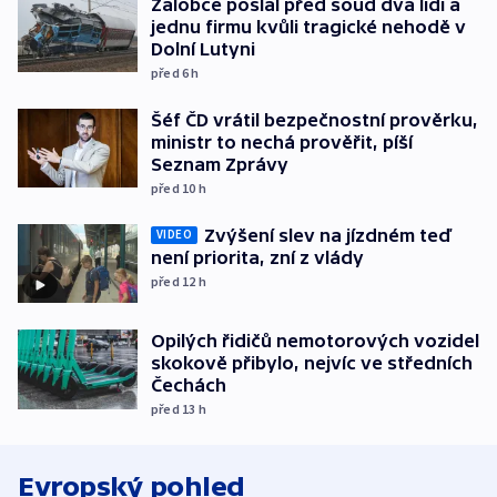
Žalobce poslal před soud dva lidi a
jednu firmu kvůli tragické nehodě v
Dolní Lutyni
před 6
h
Šéf ČD vrátil bezpečnostní prověrku,
ministr to nechá prověřit, píší
Seznam Zprávy
před 10
h
Zvýšení slev na jízdném teď
VIDEO
není priorita, zní z vlády
před 12
h
Opilých řidičů nemotorových vozidel
skokově přibylo, nejvíc ve středních
Čechách
před 13
h
Evropský pohled