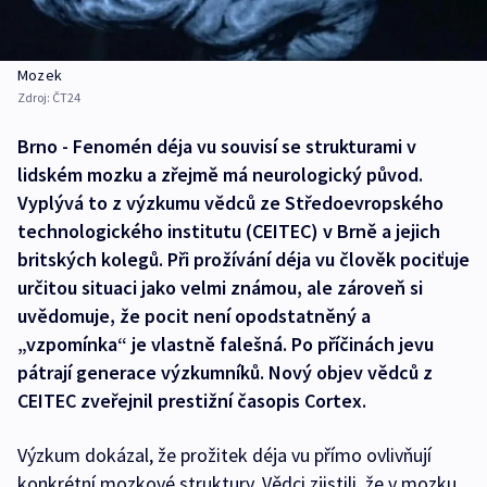
Mozek
Zdroj:
ČT24
Brno - Fenomén déja vu souvisí se strukturami v
lidském mozku a zřejmě má neurologický původ.
Vyplývá to z výzkumu vědců ze Středoevropského
technologického institutu (CEITEC) v Brně a jejich
britských kolegů. Při prožívání déja vu člověk pociťuje
určitou situaci jako velmi známou, ale zároveň si
uvědomuje, že pocit není opodstatněný a
„vzpomínka“ je vlastně falešná. Po příčinách jevu
pátrají generace výzkumníků. Nový objev vědců z
CEITEC zveřejnil prestižní časopis Cortex.
Výzkum dokázal, že prožitek déja vu přímo ovlivňují
konkrétní mozkové struktury. Vědci zjistili, že v mozku