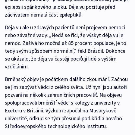
epilepsii spánkového laloku. Déja vu pociťuje před
záchvatem nemalá část epileptiků.
Déja vu ale u zdravých pacientů není projevem nemoci
nebo závažné vady. „Nedá se říci, že výskyt déja vu je
nemoc. Zažívá ho možná až 85 procent populace, je to
tedy svým způsobem normální,“ řekl Brázdil. Dokonce
se ukázalo, že déja vu častěji pociťují lidé s vyšším
vzděláním.
Brněnský objev je počátkem dalšího zkoumání. Začnou
se jím zabývat vědci z celého světa. Už nyní jsou autoři
pozvaní na několik zahraničních pracovišť. Na objevu
spolupracovali brněnští vědci s kolegy z univerzity v
Exeteru v Británii. Výzkum započal na Masarykově
univerzitě, odkud se tým přesunul pod křídla nového
Středoevropského technologického institutu.