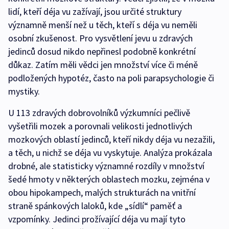
lidí, kteří déja vu zažívají, jsou určité struktury
významně menší než u těch, kteří s déja vu neměli
osobní zkušenost. Pro vysvětlení jevu u zdravých
jedinců dosud nikdo nepřinesl podobně konkrétní
důkaz. Zatím měli vědci jen množství více či méně
podložených hypotéz, často na poli parapsychologie či
mystiky.
U 113 zdravých dobrovolníků výzkumníci pečlivě
vyšetřili mozek a porovnali velikosti jednotlivých
mozkových oblastí jedinců, kteří nikdy déja vu nezažili,
a těch, u nichž se déja vu vyskytuje. Analýza prokázala
drobné, ale statisticky významné rozdíly v množství
šedé hmoty v některých oblastech mozku, zejména v
obou hipokampech, malých strukturách na vnitřní
straně spánkových laloků, kde „sídlí“ paměť a
vzpomínky. Jedinci prožívající déja vu mají tyto