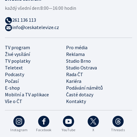
každý všední den:
8:00—16:00 hodin
261 136 113
info@ceskatelevize.cz
TV program
Pro média
Živé vysílání
Reklama
TV poplatky
Studio Brno
Teletext
Studio Ostrava
Podcasty
Rada ČT
Počasí
Kariéra
E-shop
Podávání námětů
Mobilní a TV aplikace
Časté dotazy
Vše o ČT
Kontakty
Instagram
Facebook
YouTube
X
Threads