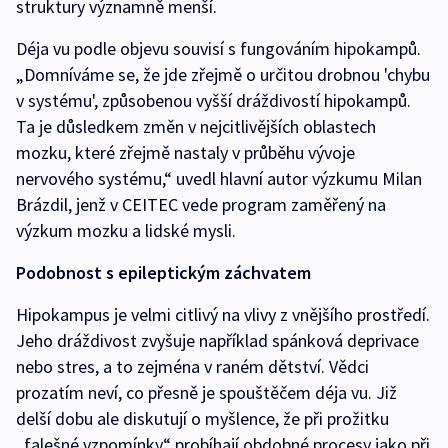
struktury významně menší.
Déja vu podle objevu souvisí s fungováním hipokampů.
„Domníváme se, že jde zřejmě o určitou drobnou 'chybu
v systému', způsobenou vyšší dráždivostí hipokampů.
Ta je důsledkem změn v nejcitlivějších oblastech
mozku, které zřejmě nastaly v průběhu vývoje
nervového systému,“ uvedl hlavní autor výzkumu Milan
Brázdil, jenž v CEITEC vede program zaměřený na
výzkum mozku a lidské mysli.
Podobnost s epileptickým záchvatem
Hipokampus je velmi citlivý na vlivy z vnějšího prostředí.
Jeho dráždivost zvyšuje například spánková deprivace
nebo stres, a to zejména v raném dětství. Vědci
prozatím neví, co přesně je spouštěčem déja vu. Již
delší dobu ale diskutují o myšlence, že při prožitku
„falešné vzpomínky“ probíhají obdobné procesy jako při