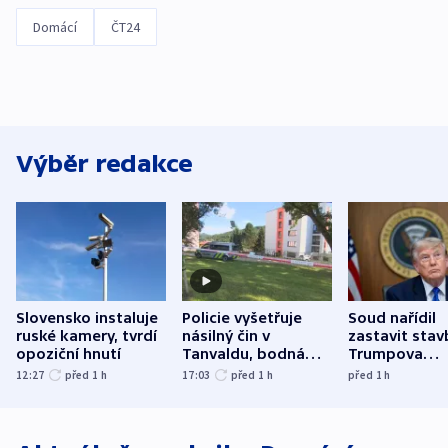
Domácí
ČT24
Výběr redakce
Slovensko instaluje
Policie vyšetřuje
Soud nařídil
ruské kamery, tvrdí
násilný čin v
zastavit stav
opoziční hnutí
Tanvaldu, bodná
Trumpova
zranění při něm
tanečního sá
12:27
před 1
h
17:03
před 1
h
před 1
h
utrpěli tři lidé