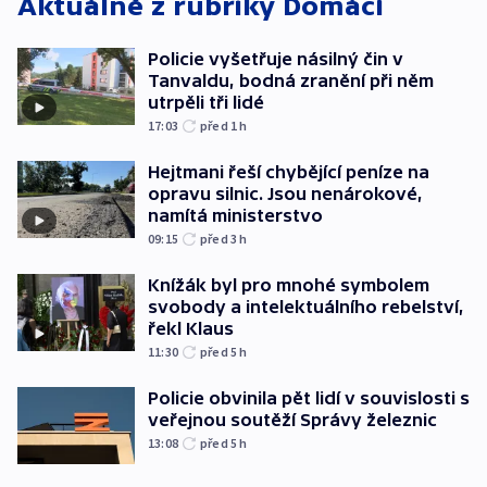
Aktuálně z rubriky
Domácí
Policie vyšetřuje násilný čin v
Tanvaldu, bodná zranění při něm
utrpěli tři lidé
17:03
před 1
h
Hejtmani řeší chybějící peníze na
opravu silnic. Jsou nenárokové,
namítá ministerstvo
09:15
před 3
h
Knížák byl pro mnohé symbolem
svobody a intelektuálního rebelství,
řekl Klaus
11:30
před 5
h
Policie obvinila pět lidí v souvislosti s
veřejnou soutěží Správy železnic
13:08
před 5
h