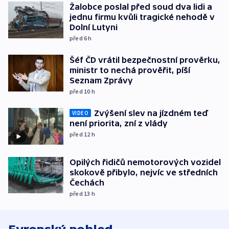
Žalobce poslal před soud dva lidi a
jednu firmu kvůli tragické nehodě v
Dolní Lutyni
před 6
h
Šéf ČD vrátil bezpečnostní prověrku,
ministr to nechá prověřit, píší
Seznam Zprávy
před 10
h
Zvýšení slev na jízdném teď
VIDEO
není priorita, zní z vlády
před 12
h
Opilých řidičů nemotorových vozidel
skokově přibylo, nejvíc ve středních
Čechách
před 13
h