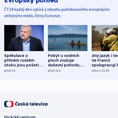
Evropský pohled
ČT24 každý den vybírá z obsahu publikovaného evropskými
veřejnými médii, členy Eurovize.
Spekulace o
Pobyt u vodních
Jiný jazyk i t
přímém ruském
ploch zvyšuje
Ve Francii
útoku jsou pošetilé,
duševní pohodu,
spolupracují h
míní estonský
ukázala
různých zemí
před 2
h
před 11
h
včera v 15:30
bezpečnostní
mezinárodní studie
expert
Divácké centrum