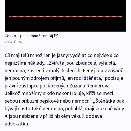
Česko – psích množíren ráj
Zdroj:
ČT24
Cíl majitelů množíren je jasný: vydělat co nejvíce s co
nejnižšími náklady. „Zvířata jsou zbídačelá, vyhublá,
nemocná, zavřená v malých klecích. Feny jsou v zásadě
jen pouhým zdrojem příjmů, jen rodí štěňata,“ popisuje
právní zástupce poškozených Zuzana Rennerová.
Jelikož množírny nikdo nekontroluje, kříží se mezi
sebou i příbuzní pejskové nebo nemocní. „Štěňátka pak
bývají často také nemocná, pohublá, mají vrozené vady.
A jsou nabízena v příliš nízkém věku,“ dodává
advokátka.