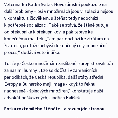
Veterinářka Katka Sviták Novozámská poukazuje na
další problémy – psi v množírnách jsou v izolaci a nejsou
v kontaktu s člověkem, u štěňat tedy nedochází
k potřebné socializaci. Také se stává, že štěně putuje
od překupníka k překupníkovi a pak teprve ke
konečnému majiteli. „Tam pak dochází ke ztrátám na
životech, protože nebývá dokončený celý imunizační
proces,“ dodává veterinářka.
To, že je Česko množírnám zaslíbené, zaregistrovali už i
za našimi humny. „Lze se dočíst i v zahraničních
periodikách, že Česká republika, další státy střední
Evropy a Bulharsko mají image - když to řeknu
nadneseně - špinavých množíren,“ konstatuje další
advokát poškozených, Jindřich Kalíšek.
Fotka roztomilého štěněte - a rozum jde stranou