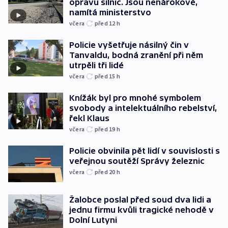
opravu silnic. Jsou nenárokové,
namítá ministerstvo
včera
před 12
h
Policie vyšetřuje násilný čin v
Tanvaldu, bodná zranění při něm
utrpěli tři lidé
včera
před 15
h
Knížák byl pro mnohé symbolem
svobody a intelektuálního rebelství,
řekl Klaus
včera
před 19
h
Policie obvinila pět lidí v souvislosti s
veřejnou soutěží Správy železnic
včera
před 20
h
Žalobce poslal před soud dva lidi a
jednu firmu kvůli tragické nehodě v
Dolní Lutyni