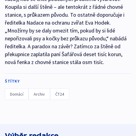
Koupila si další štěně – ale tentokrát z řádné chovné
stanice, s průkazem původu. To ostatně doporučuje i
ředitelka Nadace na ochranu zvířat Eva Hodek.
„Množírny by se daly omezit tím, pokud by si lidé
nepořizovali psy a kočky bez průkazu původu,“ nabádá
ředitelka. A paradox na závěr? Zatímco za štěně od
překupnice zaplatila paní Šafářová deset tisíc korun,
nová fenka z chovné stanice stála osm tisíc.
ŠTÍTKY
Domácí
Archiv
ČT24
Výběr redakce