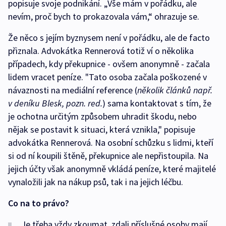
popisuje svoje podnikání. „Vše mám v pořádku, ale
nevím, proč bych to prokazovala vám,“ ohrazuje se.
Že něco s jejím byznysem není v pořádku, ale de facto
přiznala. Advokátka Rennerová totiž ví o několika
případech, kdy překupnice - ovšem anonymně - začala
lidem vracet peníze. "Tato osoba začala poškozené v
návaznosti na mediální reference (
několik článků např.
v deníku Blesk, pozn. red.
) sama kontaktovat s tím, že
je ochotna určitým způsobem uhradit škodu, nebo
nějak se postavit k situaci, která vznikla," popisuje
advokátka Rennerová. Na osobní schůzku s lidmi, kteří
si od ní koupili štěně, překupnice ale nepřistoupila. Na
jejich účty však anonymně vkládá peníze, které majitelé
vynaložili jak na nákup psů, tak i na jejich léčbu.
Co na to právo?
„Je třeba vždy zkoumat, zdali příslušné osoby mají