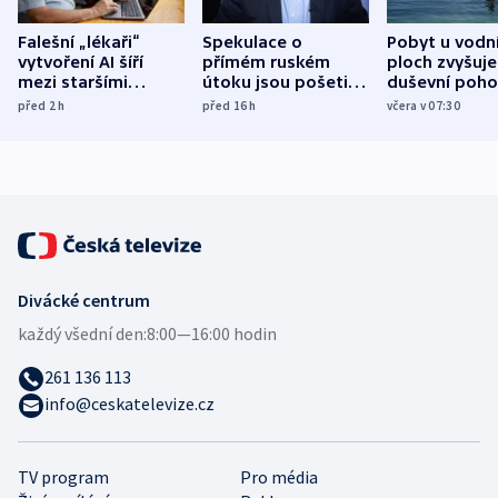
Falešní „lékaři“
Spekulace o
Pobyt u vodn
vytvoření AI šíří
přímém ruském
ploch zvyšuje
mezi staršími
útoku jsou pošetilé,
duševní poho
Poláky nebezpečné
míní estonský
ukázala
před 2
h
před 16
h
včera v 07:30
zdravotní rady
bezpečnostní
mezinárodní 
expert
Divácké centrum
každý všední den:
8:00—16:00 hodin
261 136 113
info@ceskatelevize.cz
TV program
Pro média