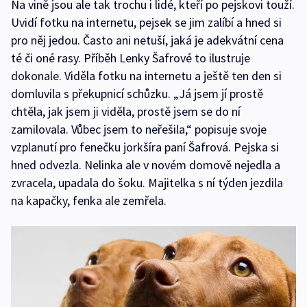
Na vině jsou ale tak trochu i lidé, kteří po pejskovi touží.
Uvidí fotku na internetu, pejsek se jim zalíbí a hned si
pro něj jedou. Často ani netuší, jaká je adekvátní cena
té či oné rasy. Příběh Lenky Šafrové to ilustruje
dokonale. Viděla fotku na internetu a ještě ten den si
domluvila s překupnicí schůzku. „Já jsem jí prostě
chtěla, jak jsem ji viděla, prostě jsem se do ní
zamilovala. Vůbec jsem to neřešila,“ popisuje svoje
vzplanutí pro fenečku jorkšíra paní Šafrová. Pejska si
hned odvezla. Nelinka ale v novém domově nejedla a
zvracela, upadala do šoku. Majitelka s ní týden jezdila
na kapačky, fenka ale zemřela.