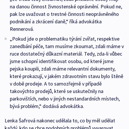
na danou činnost živnostenské oprávnění. Pokud ne,
pak lze uvažovat o trestné činnosti neoprávněného
podnikání a zkrácení daně,“ říká advokátka
Rennerová.
„Pokud jde o problematiku týrání zvířat, respektive
zanedbání péče, tam musíme zkoumat, zdali máme v
ruce dostatečný důkazní materiál. Tedy, zda-li vůbec
jsme schopní identifikovat osobu, od které jsme
pejska koupili, zdali máme relevantní dokumenty,
které prokazují, v jakém zdravotním stavu bylo štěně
v době prodeje. A to samozřejmě v případě
takovýchto prodejů, které se uskutečnily na
parkovištích, nebo v jiných nestandardních místech,
bývá problém,“ dodává advokátka.
Lenka Šafrová nakonec udělala to, co by měl udělat
každý, kdo se chce podobných problémů vyvarovat.