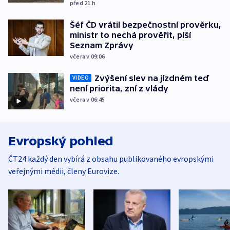
před 21
h
Šéf ČD vrátil bezpečnostní prověrku,
ministr to nechá prověřit, píší
Seznam Zprávy
včera v 09:06
Zvýšení slev na jízdném teď
VIDEO
není priorita, zní z vlády
včera v 06:45
Evropský pohled
ČT24 každý den vybírá z obsahu publikovaného evropskými
veřejnými médii, členy Eurovize.