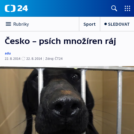
Sport
SLEDOVAT
Rubriky
Česko – psích množíren ráj
adu
22. 8. 2014
22. 8. 2014
|
Zdroj:
ČT24