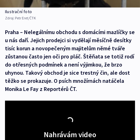
Ilustrační foto
Zdroj:
Petr Eret/ČTK
Praha – Nelegálnímu obchodu s domácími mazlíčky se
u nás daří. Jejich prodejci si vydělají měsíčně desítky
tisíc korun a novopečeným majitelům němé tváře
zůstanou často jen oči pro pláč. Štěňata se totiž rodí
do otřesných podmínek a není výjimkou, že brzo
uhynou. Takový obchod je sice trestný čin, ale dost
těžko se prokazuje. O psích množírnách natáčela
Monika Le Fay z Reportérů ČT.
Nahrávám video