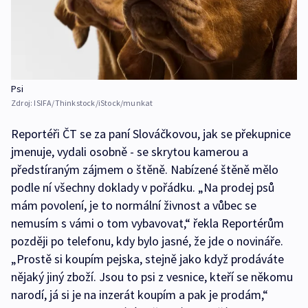
Psi
Zdroj:
ISIFA/Thinkstock/iStock/munkat
Reportéři ČT se za paní Slováčkovou, jak se překupnice
jmenuje, vydali osobně - se skrytou kamerou a
předstíraným zájmem o štěně. Nabízené štěně mělo
podle ní všechny doklady v pořádku. „Na prodej psů
mám povolení, je to normální živnost a vůbec se
nemusím s vámi o tom vybavovat,“ řekla Reportérům
později po telefonu, kdy bylo jasné, že jde o novináře.
„Prostě si koupím pejska, stejně jako když prodáváte
nějaký jiný zboží. Jsou to psi z vesnice, kteří se někomu
narodí, já si je na inzerát koupím a pak je prodám,“