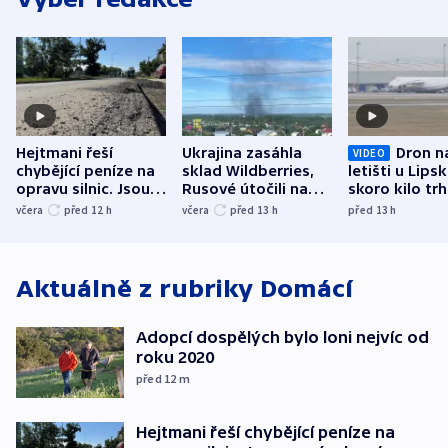
Hejtmani řeší
Ukrajina zasáhla
Dron n
VIDEO
chybějící peníze na
sklad Wildberries,
letišti u Lips
opravu silnic. Jsou
Rusové útočili na
skoro kilo trh
nenárokové, namítá
trh, hasiče či
indicie ukazuj
včera
před 12
h
včera
před 13
h
před 13
h
ministerstvo
stadion
Rusko
Aktuálně z rubriky
Domácí
Adopcí dospělých bylo loni nejvíc od
roku 2020
před 12
m
Hejtmani řeší chybějící peníze na