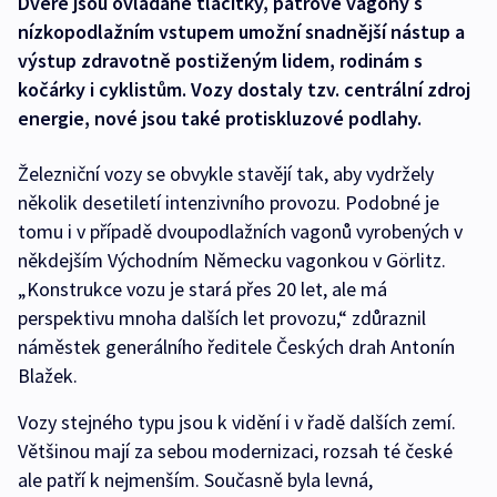
Dveře jsou ovládané tlačítky, patrové vagony s
nízkopodlažním vstupem umožní snadnější nástup a
výstup zdravotně postiženým lidem, rodinám s
kočárky i cyklistům. Vozy dostaly tzv. centrální zdroj
energie, nové jsou také protiskluzové podlahy.
Železniční vozy se obvykle stavějí tak, aby vydržely
několik desetiletí intenzivního provozu. Podobné je
tomu i v případě dvoupodlažních vagonů vyrobených v
někdejším Východním Německu vagonkou v Görlitz.
„Konstrukce vozu je stará přes 20 let, ale má
perspektivu mnoha dalších let provozu,“ zdůraznil
náměstek generálního ředitele Českých drah Antonín
Blažek.
Vozy stejného typu jsou k vidění i v řadě dalších zemí.
Většinou mají za sebou modernizaci, rozsah té české
ale patří k nejmenším. Současně byla levná,