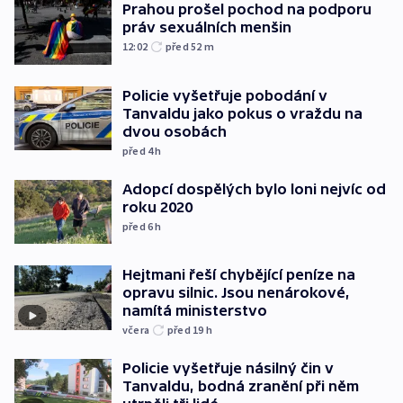
Prahou prošel pochod na podporu
práv sexuálních menšin
12:02
před 52
m
Policie vyšetřuje pobodání v
Tanvaldu jako pokus o vraždu na
dvou osobách
před 4
h
Adopcí dospělých bylo loni nejvíc od
roku 2020
před 6
h
Hejtmani řeší chybějící peníze na
opravu silnic. Jsou nenárokové,
namítá ministerstvo
včera
před 19
h
Policie vyšetřuje násilný čin v
Tanvaldu, bodná zranění při něm