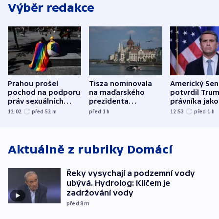
Výběr redakce
Prahou prošel
Tisza nominovala
Americký Sen
pochod na podporu
na maďarského
potvrdil Tru
práv sexuálních
prezidenta
právníka jako
menšin
bývalého šéfa
ministra
12:02
před 52
m
před 1
h
12:53
před 1
h
nejvyššího soudu
spravedlnost
Aktuálně z rubriky
Domácí
Řeky vysychají a podzemní vody
ubývá. Hydrolog: Klíčem je
zadržování vody
před 8
m