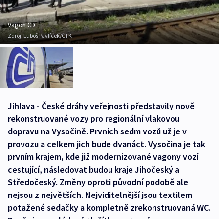
Vagon ČD
Zdroj:
Luboš Pavlíček/ČTK
Jihlava - České dráhy veřejnosti představily nově
rekonstruované vozy pro regionální vlakovou
dopravu na Vysočině. Prvních sedm vozů už je v
provozu a celkem jich bude dvanáct. Vysočina je tak
prvním krajem, kde již modernizované vagony vozí
cestující, následovat budou kraje Jihočeský a
Středočeský. Změny oproti původní podobě ale
nejsou z největších. Nejviditelnější jsou textilem
potažené sedačky a kompletně zrekonstruovaná WC.