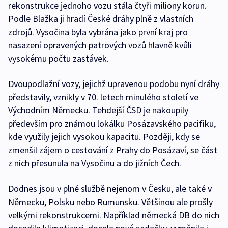
rekonstrukce jednoho vozu stála čtyři miliony korun.
Podle Blažka ji hradí České dráhy plně z vlastních
zdrojů. Vysočina byla vybrána jako první kraj pro
nasazení opravených patrových vozů hlavně kvůli
vysokému počtu zastávek.
Dvoupodlažní vozy, jejichž upravenou podobu nyní dráhy
představily, vznikly v 70. letech minulého století ve
Východním Německu. Tehdejší ČSD je nakoupily
především pro známou lokálku Posázavského pacifiku,
kde využily jejich vysokou kapacitu. Později, kdy se
zmenšil zájem o cestování z Prahy do Posázaví, se část
z nich přesunula na Vysočinu a do jižních Čech.
Dodnes jsou v plné službě nejenom v Česku, ale také v
Německu, Polsku nebo Rumunsku. Většinou ale prošly
velkými rekonstrukcemi. Například německá DB do nich