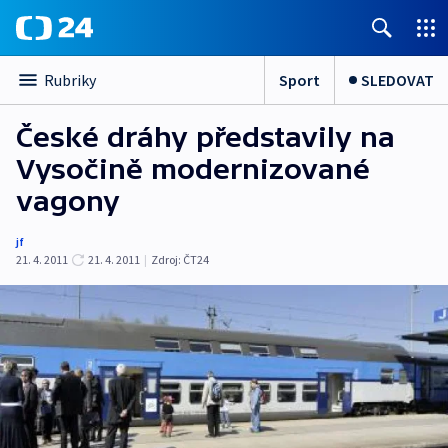
Sport
SLEDOVAT
Rubriky
České dráhy představily na
Vysočině modernizované
vagony
jf
21. 4. 2011
21. 4. 2011
|
Zdroj:
ČT24