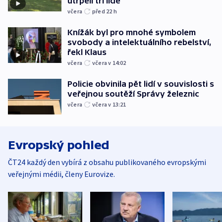
utrpěli tři lidé
včera
před 22
h
Knížák byl pro mnohé symbolem
svobody a intelektuálního rebelství,
řekl Klaus
včera
včera v 14:02
Policie obvinila pět lidí v souvislosti s
veřejnou soutěží Správy železnic
včera
včera v 13:21
Evropský pohled
ČT24 každý den vybírá z obsahu publikovaného evropskými
veřejnými médii, členy Eurovize.