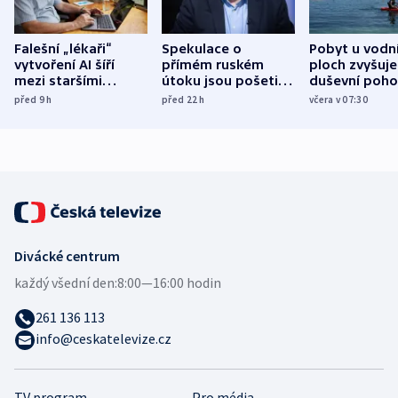
Falešní „lékaři“
Spekulace o
Pobyt u vodn
vytvoření AI šíří
přímém ruském
ploch zvyšuje
mezi staršími
útoku jsou pošetilé,
duševní poho
Poláky nebezpečné
míní estonský
ukázala
před 9
h
před 22
h
včera v 07:30
zdravotní rady
bezpečnostní
mezinárodní 
expert
Divácké centrum
každý všední den:
8:00—16:00 hodin
261 136 113
info@ceskatelevize.cz
TV program
Pro média