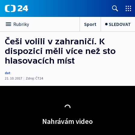
Sport
SLEDOVAT
Rubriky
Češi volili v zahraničí. K
dispozici měli více než sto
hlasovacích míst
dat
21. 10. 2017
|
Zdroj:
ČT24
Nahrávám video