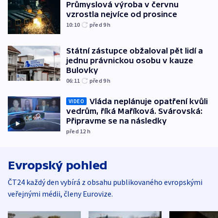
Průmyslová výroba v červnu
vzrostla nejvíce od prosince
10:10
před 9
h
Státní zástupce obžaloval pět lidí a
jednu právnickou osobu v kauze
Bulovky
06:11
před 9
h
Vláda neplánuje opatření kvůli
VIDEO
vedrům, říká Maříková. Svárovská:
Připravme se na následky
před 12
h
Evropský pohled
ČT24 každý den vybírá z obsahu publikovaného evropskými
veřejnými médii, členy Eurovize.