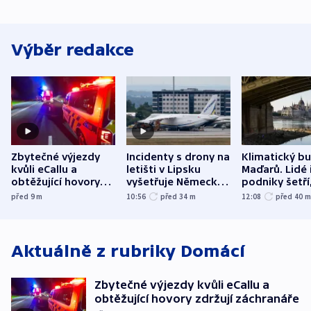
Výběr redakce
Zbytečné výjezdy
Incidenty s drony na
Klimatický b
kvůli eCallu a
letišti v Lipsku
Maďarů. Lidé 
obtěžující hovory
vyšetřuje Německo
podniky šetří
zdržují záchranáře
jako úmyslný pokus
omezuje se d
před 9
m
10:56
před 34
m
12:08
před 40
o způsobení
i svícení
exploze
Aktuálně z rubriky
Domácí
Zbytečné výjezdy kvůli eCallu a
obtěžující hovory zdržují záchranáře