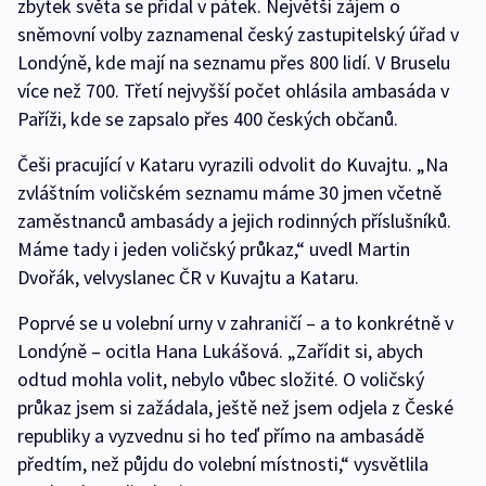
zbytek světa se přidal v pátek. Největší zájem o
sněmovní volby zaznamenal český zastupitelský úřad v
Londýně, kde mají na seznamu přes 800 lidí. V Bruselu
více než 700. Třetí nejvyšší počet ohlásila ambasáda v
Paříži, kde se zapsalo přes 400 českých občanů.
Češi pracující v Kataru vyrazili odvolit do Kuvajtu. „Na
zvláštním voličském seznamu máme 30 jmen včetně
zaměstnanců ambasády a jejich rodinných příslušníků.
Máme tady i jeden voličský průkaz,“ uvedl Martin
Dvořák, velvyslanec ČR v Kuvajtu a Kataru.
Poprvé se u volební urny v zahraničí – a to konkrétně v
Londýně – ocitla Hana Lukášová. „Zařídit si, abych
odtud mohla volit, nebylo vůbec složité. O voličský
průkaz jsem si zažádala, ještě než jsem odjela z České
republiky a vyzvednu si ho teď přímo na ambasádě
předtím, než půjdu do volební místnosti,“ vysvětlila