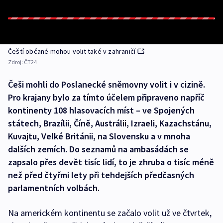
Čeští občané mohou volit také v zahraničí
Zdroj:
ČT24
Češi mohli do Poslanecké sněmovny volit i v cizině.
Pro krajany bylo za tímto účelem připraveno napříč
kontinenty 108 hlasovacích míst – ve Spojených
státech, Brazílii, Číně, Austrálii, Izraeli, Kazachstánu,
Kuvajtu, Velké Británii, na Slovensku a v mnoha
dalších zemích. Do seznamů na ambasádách se
zapsalo přes devět tisíc lidí, to je zhruba o tisíc méně
než před čtyřmi lety při tehdejších předčasných
parlamentních volbách.
Na americkém kontinentu se začalo volit už ve čtvrtek,