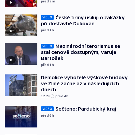
před 9
m
České firmy usilují o zakázky
VIDEO
při dostavbě Dukovan
před 1
h
Mezinárodní terorismus se
VIDEO
stal cenově dostupným, varuje
Bartošek
před 1
h
Demolice vyhořelé výškové budovy
ve Zlíně začne až v následujících
dnech
12:29
před 4
h
Sečteno: Pardubický kraj
VIDEO
před 6
h