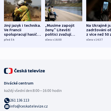
Jiný jazyk i technika.
„Musíme zapojit
Na Ukrajině j
Ve Francii
ženy.“ Litevští
zadržováni o
spolupracují hasiči z
politici zvažují
z více než 50 
různých zemí
dohodu o
Bojovali na s
před 5
h
včera v 16:00
včera v 14:37
demografii
Ruska
Divácké centrum
každý všední den:
8:00—16:00 hodin
261 136 113
info@ceskatelevize.cz