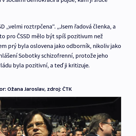
D „velmi roztrpčena“. „Jsem řadová členka, a
 to pro ČSSD mělo být spíš pozitivum než
m prý byla oslovena jako odborník, nikoliv jako
hlášení Sobotky schizofrenní, protože jeho
du byla pozitivní, a teď ji kritizuje.
or: Ožana Jaroslav, zdroj: ČTK