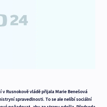
í v Rusnokově vládě přijala Marie Benešová
stryní spravedlnosti. To se ale nelíbí sociální
ové požadovat, aby ze strany odešla. Předseda