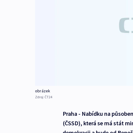
obrázek
Zdroj:
ČT24
Praha - Nabídku na působen
(ČSSD), která se má stát mini
demokracii a bude od Beneš