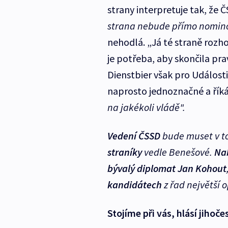
strany interpretuje tak, že 
strana nebude přímo nomin
nehodlá. „Já té straně rozhod
je potřeba, aby skončila prav
Dienstbier však pro Události
naprosto jednoznačné a říká
na jakékoli vládě".
Vedení ČSSD
bude muset v t
straníky
vedle Benešové.
Nab
bývalý diplomat Jan Kohout
kandidátech
z řad největší o
Stojíme při vás, hlásí jihoč