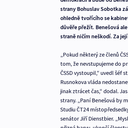
strany Bohuslav Sobotka zár
ohledně tvořícího se kabine
důvěře přežít. Benešová ale
straně ničím neškodí. Za jej
„Pokud některý ze členů ČSS
tom, že nevstupujeme do pre
ČSSD vystoupil,“ uvedl šéf 
Rusnokova vláda nedostane 
jinak ztrácet čas,“ dodal. J
strany. „Paní Benešová by m
Studiu ČT24 místopředsedkyn
senátor Jiří Dienstbier. „Mysl
přizná barvu, ukončí členství