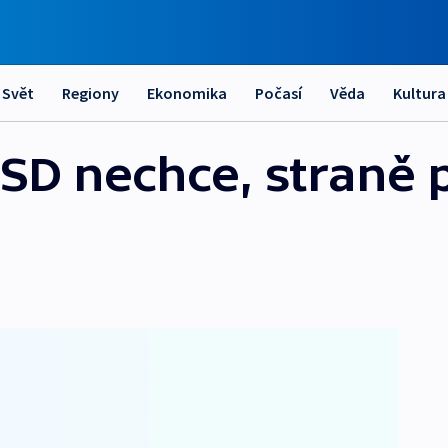
Svět
Regiony
Ekonomika
Počasí
Věda
Kultura
SD nechce, straně 