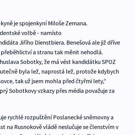
upkyně je spojenkyní Miloše Zemana.
identské volbě - namísto
dáta Jiřího Dienstbiera. Benešová ale již dříve
přeběhlictví a stranu tak měnit nehodlá.
ohuslava Sobotky, že má vést kandidátku SPOZ
kutečně byla lež, naprostá lež, protože kdybych
vce, tak už jsem mohla před čtyřmi lety,“
 prý Sobotkovy vzkazy přes média považuje za
uje rychlé rozpuštění Poslanecké sněmovny a
ast na Rusnokově vládě neslučuje se členstvím v