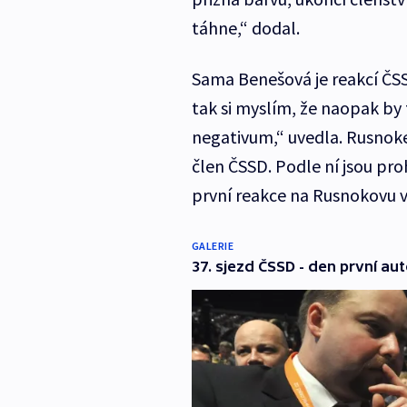
táhne,“ dodal.
Sama Benešová je reakcí ČSS
tak si myslím, že naopak by
negativum,“ uvedla. Rusnoke
člen ČSSD. Podle ní jsou pro
první reakce na Rusnokovu vlá
GALERIE
37. sjezd ČSSD - den první aut