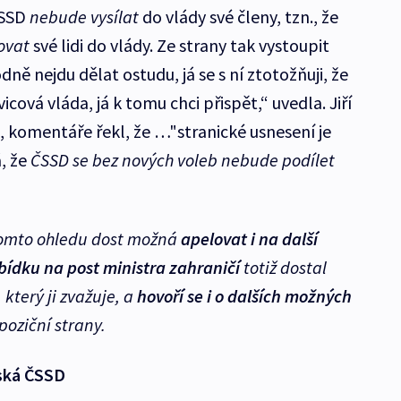
ČSSD
nebude vysílat
do vlády své členy, tzn., že
ovat
své lidi do vlády. Ze strany tak vystoupit
ně nejdu dělat ostudu, já se s ní ztotožňuji, že
icová vláda, já k tomu chci přispět,“ uvedla. Jiří
, komentáře řekl, že …"stranické usnesení je
, že
ČSSD se bez nových voleb nebude podílet
omto ohledu dost možná
apelovat i na další
ídku na post ministra zahraničí
totiž dostal
, který ji zvažuje, a
hovoří se i o dalších možných
poziční strany.
eská ČSSD