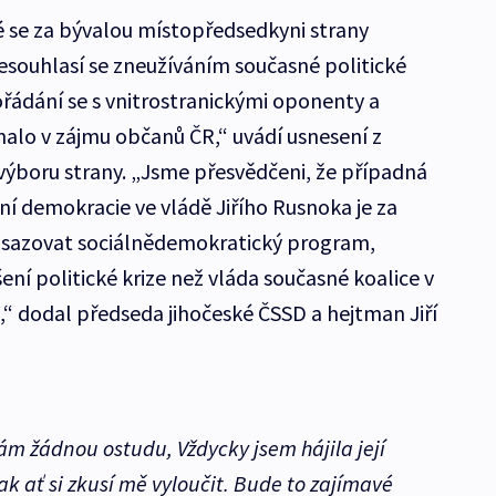
é se za bývalou místopředsedkyni strany
nesouhlasí se zneužíváním současné politické
řádání se s vnitrostranickými oponenty a
nalo v zájmu občanů ČR,“ uvádí usnesení z
výboru strany. „Jsme přesvědčeni, že případná
ní demokracie ve vládě Jiřího Rusnoka je za
osazovat sociálnědemokratický program,
ení politické krize než vláda současné koalice v
“ dodal předseda jihočeské ČSSD a hejtman Jiří
ám žádnou ostudu, Vždycky jsem hájila její
tak ať si zkusí mě vyloučit. Bude to zajímavé