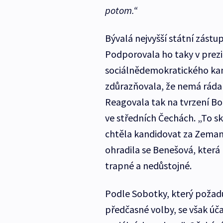
potom.“
Bývalá nejvyšší státní zást
Podporovala ho taky v prez
sociálnědemokratického kandi
zdůrazňovala, že nemá ráda 
Reagovala tak na tvrzení B
ve středních Čechách. „To s
chtěla kandidovat za Zemano
ohradila se Benešová, která
trapné a nedůstojné.
Podle Sobotky, který požad
předčasné volby, se však úč