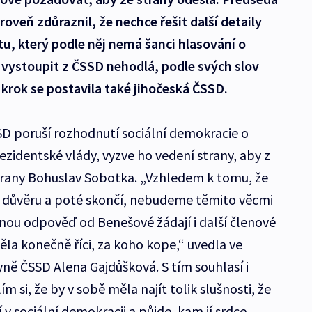
oveň zdůraznil, že nechce řešit další detaily
tu, který podle něj nemá šanci hlasování o
 vystoupit z ČSSD nehodlá, podle svých slov
í krok se postavila také jihočeská ČSSD.
D poruší rozhodnutí sociální demokracie o
zidentské vlády, vyzve ho vedení strany, aby z
strany Bohuslav Sobotka. „Vzhledem k tomu, že
důvěru a poté skončí, nebudeme těmito věcmi
asnou odpověď od Benešové žádají i další členové
ěla konečně říci, za koho kope,“ uvedla ve
ě ČSSD Alena Gajdůšková. S tím souhlasí i
ím si, že by v sobě měla najít tolik slušnosti, že
 v sociální demokracii a půjde, kam jí srdce