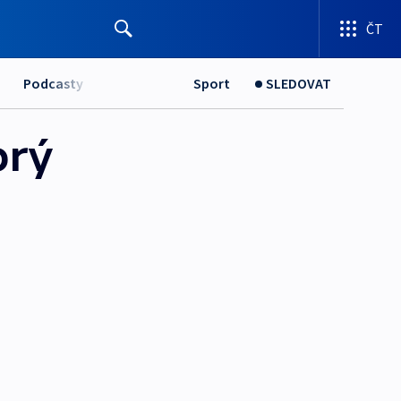
ČT
Podcasty
Sport
SLEDOVAT
prý