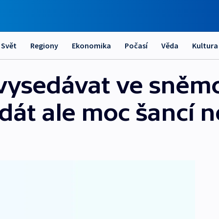
Svět
Regiony
Ekonomika
Počasí
Věda
Kultura
 vysedávat ve sněm
dát ale moc šancí 