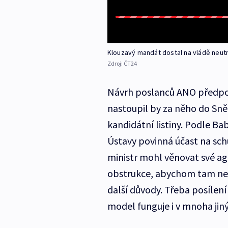
Klouzavý mandát dostal na vládě neutr
Zdroj:
ČT24
Návrh poslanců ANO předpok
nastoupil by za něho do Sn
kandidátní listiny. Podle Ba
Ústavy povinná účast na sch
ministr mohl věnovat své ag
obstrukce, abychom tam nemu
další důvody. Třeba posílen
model funguje i v mnoha ji