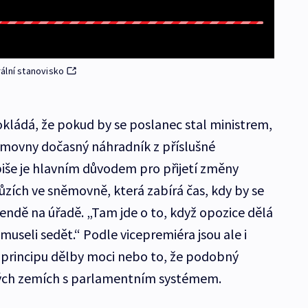
ální stanovisko
ládá, že pokud by se poslanec stal ministrem,
ěmovny dočasný náhradník z příslušné
biše je hlavním důvodem pro přijetí změny
ůzích ve sněmovně, která zabírá čas, kdy by se
endě na úřadě. „Tam jde o to, když opozice dělá
seli sedět.“ Podle vicepremiéra jsou ale i
í principu dělby moci nebo to, že podobný
ných zemích s parlamentním systémem.