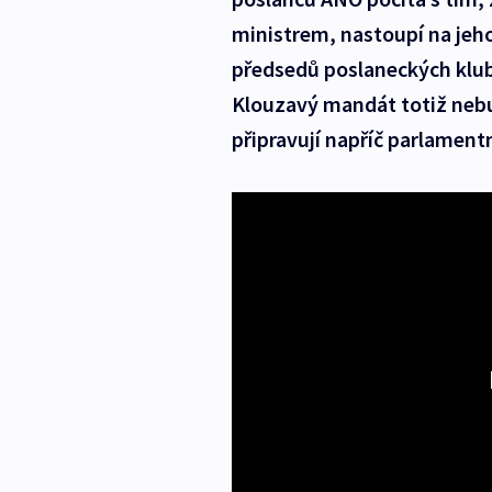
ministrem, nastoupí na jeho
předsedů poslaneckých klub
Klouzavý mandát totiž nebu
připravují napříč parlament