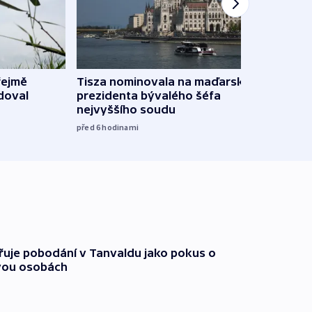
řejmě
Tisza nominovala na maďarského
Ruský
doval
prezidenta bývalého šéfa
čtyři 
nejvyššího soudu
08:20
před 6
hodinami
třuje pobodání v Tanvaldu jako pokus o
vou osobách