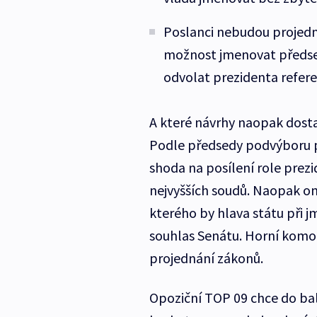
Poslanci nebudou projedná
možnost jmenovat předse
odvolat prezidenta refer
A které návrhy naopak dosta
Podle předsedy podvýboru p
shoda na posílení role prez
nejvyšších soudů. Naopak o
kterého by hlava státu při
souhlas Senátu. Horní komor
projednání zákonů.
Opoziční TOP 09 chce do bal