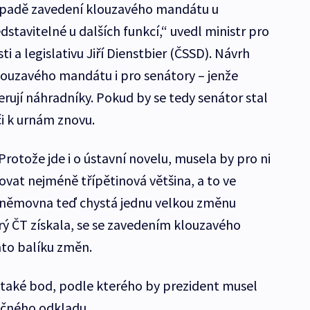
ípadě zavedení klouzavého mandátu u
dstavitelné u dalších funkcí,“ uvedl ministr pro
ti a legislativu Jiří Dienstbier (ČSSD). Návrh
louzavého mandátu i pro senátory – jenže
erují náhradníky. Pokud by se tedy senátor stal
či k urnám znovu.
Protože jde i o ústavní novelu, musela by pro ni
ovat nejméně třípětinová většina, a to ve
sněmovna teď chystá jednu velkou změnu
erý ČT získala, se se zavedením klouzavého
to balíku změn.
 také bod, podle kterého by prezident musel
ečného odkladu.