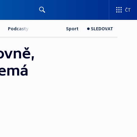
ČT
Podcasty
Sport
SLEDOVAT
ovně,
nemá