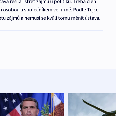
ava řešila i střet zájmů u politiků. Třeba člen
cí osobou a společníkem ve firmě. Podle Tejce
řetu zájmů a nemusí se kvůli tomu měnit ústava.