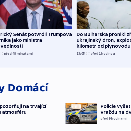
rický Senát potvrdil Trumpova
Do Bulharska pronikl z
níka jako ministra
ukrajinský dron, explo
avedlnosti
kilometr od plynovodu
před 48
minutami
13:05
před 1
hodinou
ky
Domácí
ozorňují na trvající
Policie vyše
u atmosféru
vraždu na d
před 9
hodinami