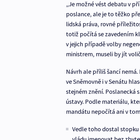
„Je možné vést debatu v př
poslance, ale je to těžko pře
lidská práva, rovné příležitos
totiž počítá se zavedením k
v jejich případě volby negen
ministrem, museli by jít voli
Návrh ale příliš šancí nemá. 
ve Sněmovně i v Senátu hlas
stejném znění. Poslanecká 
ústavy. Podle materiálu, kt
mandátu nepočítá ani v tom
Vedle toho dostal stopku
vládu jmenovat bez zbyt