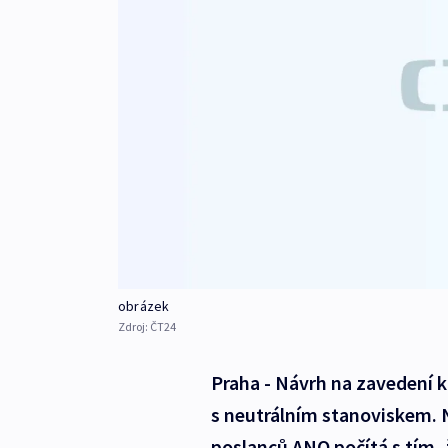
obrázek
Zdroj:
ČT24
Praha - Návrh na zavedení 
s neutrálním stanoviskem. N
poslanců ANO počítá s tím,