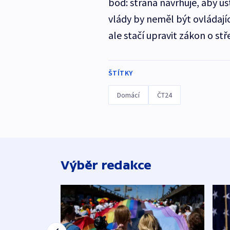
bod: strana navrhuje, aby úst
vlády by neměl být ovládají
ale stačí upravit zákon o st
ŠTÍTKY
Domácí
ČT24
Výběr redakce