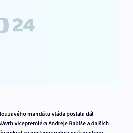
klouzavého mandátu vláda poslala dál
ávrh vicepremiéra Andreje Babiše a dalších
 že pokud se poslanec nebo senátor stane