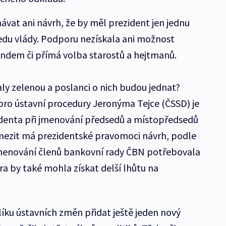
vat ani návrh, že by měl prezident jen jednu
du vlády. Podporu nezískala ani možnost
endem či přímá volba starostů a hejtmanů.
ly zelenou a poslanci o nich budou jednat?
ro ústavní procedury Jeronýma Tejce (ČSSD) je
identa při jmenování předsedů a místopředsedů
mezit má prezidentské pravomoci návrh, podle
 jmenování členů bankovní rady ČBN potřebovala
a by také mohla získat delší lhůtu na
íku ústavních změn přidat ještě jeden nový