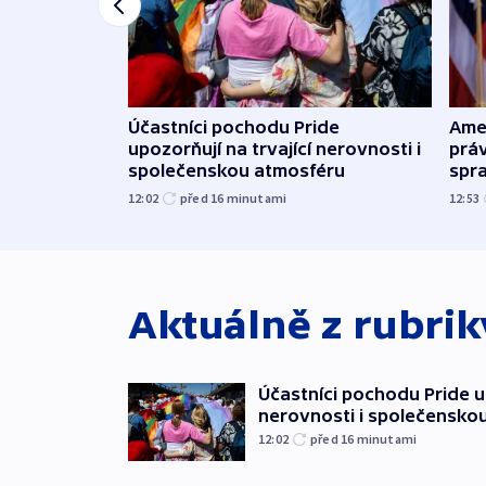
Účastníci pochodu Pride
Ame
upozorňují na trvající nerovnosti i
práv
společenskou atmosféru
spr
12:02
před 16
minutami
12:53
Aktuálně z rubri
Účastníci pochodu Pride up
nerovnosti i společensko
12:02
před 16
minutami