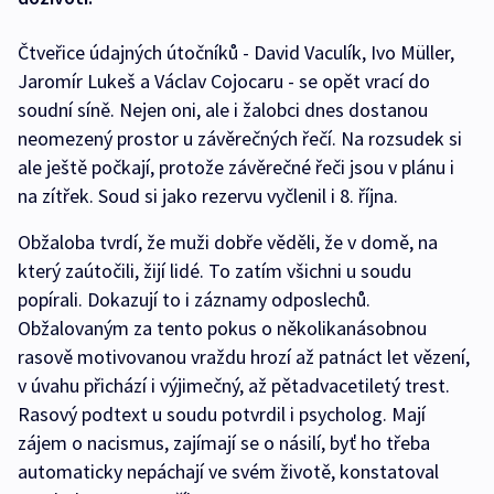
Čtveřice údajných útočníků - David Vaculík, Ivo Müller,
Jaromír Lukeš a Václav Cojocaru - se opět vrací do
soudní síně. Nejen oni, ale i žalobci dnes dostanou
neomezený prostor u závěrečných řečí. Na rozsudek si
ale ještě počkají, protože závěrečné řeči jsou v plánu i
na zítřek. Soud si jako rezervu vyčlenil i 8. října.
Obžaloba tvrdí, že muži dobře věděli, že v domě, na
který zaútočili, žijí lidé. To zatím všichni u soudu
popírali. Dokazují to i záznamy odposlechů.
Obžalovaným za tento pokus o několikanásobnou
rasově motivovanou vraždu hrozí až patnáct let vězení,
v úvahu přichází i výjimečný, až pětadvacetiletý trest.
Rasový podtext u soudu potvrdil i psycholog. Mají
zájem o nacismus, zajímají se o násilí, byť ho třeba
automaticky nepáchají ve svém životě, konstatoval