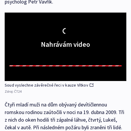
psycholog Petr Vavřík.
Nahrávám video
Soud vyslechne závěrečné řeci v kauze Vítkov
Zdroj:
ČT24
Čtyři mladí muži na dům obývaný devítičlennou
romskou rodinou zaútočili v noci na 19. dubna 2009. Tři
z nich do oken hodili tři zápalné láhve, čtvrtý, Lukeš,
čekal v autě. Při následném požáru byli zraněni tři lidé.