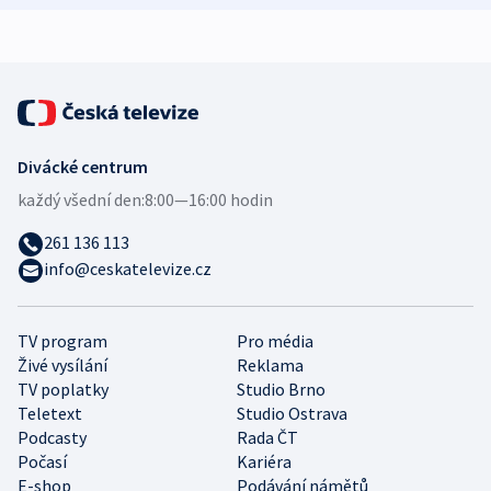
Divácké centrum
každý všední den:
8:00—16:00 hodin
261 136 113
info@ceskatelevize.cz
TV program
Pro média
Živé vysílání
Reklama
TV poplatky
Studio Brno
Teletext
Studio Ostrava
Podcasty
Rada ČT
Počasí
Kariéra
E-shop
Podávání námětů