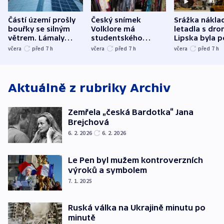
Částí území prošly
Český snímek
Srážka nákla
bouřky se silným
Volklore má
letadla s dr
větrem. Lámaly
studentského
Lipska byla p
stromy a poničily
Oscara, zabojuje o
německého mi
včera
před 7
h
včera
před 7
h
včera
před 7
h
střechu
cenu za krátký film
hybridní útok
Aktuálně z rubriky
Archiv
Zemřela „česká Bardotka“ Jana
Brejchová
6. 2. 2026
6. 2. 2026
Le Pen byl mužem kontroverzních
výroků a symbolem
7. 1. 2025
Ruská válka na Ukrajině minutu po
minutě