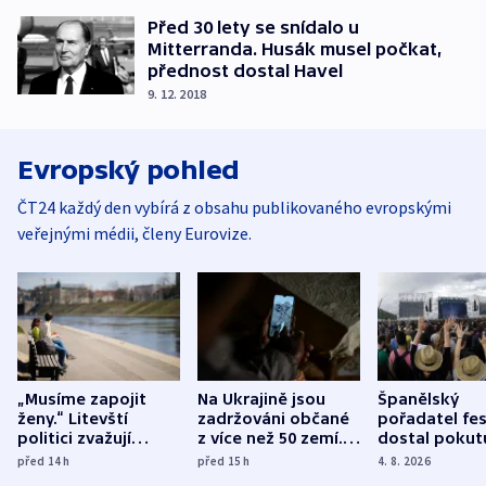
Před 30 lety se snídalo u
Mitterranda. Husák musel počkat,
přednost dostal Havel
9. 12. 2018
Evropský pohled
ČT24 každý den vybírá z obsahu publikovaného evropskými
veřejnými médii, členy Eurovize.
„Musíme zapojit
Na Ukrajině jsou
Španělský
ženy.“ Litevští
zadržováni občané
pořadatel fes
politici zvažují
z více než 50 zemí.
dostal pokut
dohodu o
Bojovali na straně
nekalé prakti
před 14
h
před 15
h
4. 8. 2026
demografii
Ruska