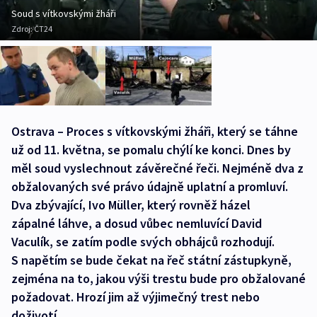
Soud s vítkovskými žháři
Zdroj:
ČT24
Ostrava – Proces s vítkovskými žháři, který se táhne
už od 11. května, se pomalu chýlí ke konci. Dnes by
měl soud vyslechnout závěrečné řeči. Nejméně dva z
obžalovaných své právo údajně uplatní a promluví.
Dva zbývající, Ivo Müller, který rovněž házel
zápalné láhve, a dosud vůbec nemluvící David
Vaculík, se zatím podle svých obhájců rozhodují.
S napětím se bude čekat na řeč státní zástupkyně,
zejména na to, jakou výši trestu bude pro obžalované
požadovat. Hrozí jim až výjimečný trest nebo
doživotí.