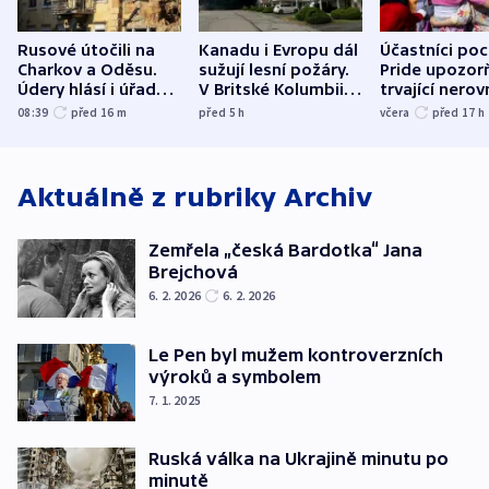
Rusové útočili na
Kanadu i Evropu dál
Účastníci po
Charkov a Oděsu.
sužují lesní požáry.
Pride upozorň
Údery hlásí i úřady v
V Britské Kolumbii
trvající nerov
Bělgorodu
evakuovali tisíce lidí
společensko
08:39
před 16
m
před 5
h
včera
před 17
h
atmosféru
Aktuálně z rubriky
Archiv
Zemřela „česká Bardotka“ Jana
Brejchová
6. 2. 2026
6. 2. 2026
Le Pen byl mužem kontroverzních
výroků a symbolem
7. 1. 2025
Ruská válka na Ukrajině minutu po
minutě