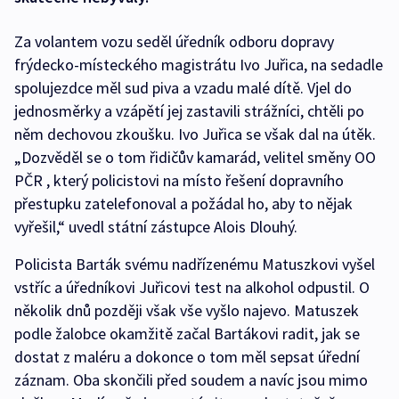
Za volantem vozu seděl úředník odboru dopravy
frýdecko-místeckého magistrátu Ivo Juřica, na sedadle
spolujezdce měl sud piva a vzadu malé dítě. Vjel do
jednosměrky a vzápětí jej zastavili strážníci, chtěli po
něm dechovou zkoušku. Ivo Juřica se však dal na útěk.
„Dozvěděl se o tom řidičův kamarád, velitel směny OO
PČR , který policistovi na místo řešení dopravního
přestupku zatelefonoval a požádal ho, aby to nějak
vyřešil,“ uvedl státní zástupce Alois Dlouhý.
Policista Barták svému nadřízenému Matuszkovi vyšel
vstříc a úředníkovi Juřicovi test na alkohol odpustil. O
několik dnů později však vše vyšlo najevo. Matuszek
podle žalobce okamžitě začal Bartákovi radit, jak se
dostat z maléru a dokonce o tom měl sepsat úřední
záznam. Oba skončili před soudem a navíc jsou mimo