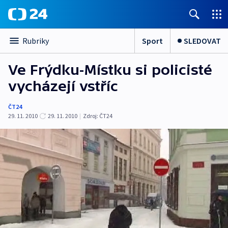
Sport
SLEDOVAT
Rubriky
Ve Frýdku-Místku si policisté
vycházejí vstříc
ČT24
29. 11. 2010
29. 11. 2010
|
Zdroj:
ČT24