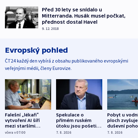
Před 30 lety se snídalo u
Mitterranda. Husák musel počkat,
přednost dostal Havel
9. 12. 2018
Evropský pohled
ČT24 každý den vybírá z obsahu publikovaného evropskými
veřejnými médii, členy Eurovize.
Falešní „lékaři“
Spekulace o
Pobyt u vodn
vytvoření AI šíří
přímém ruském
ploch zvyšuje
mezi staršími
útoku jsou pošetilé,
duševní poho
Poláky nebezpečné
míní estonský
ukázala
včera v 07:00
7. 8. 2026
7. 8. 2026
zdravotní rady
bezpečnostní
mezinárodní 