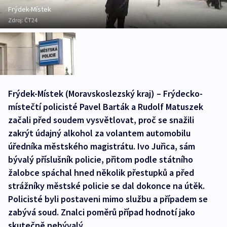
Frýdek-Místek
Zdroj:
ČT24
Frýdek-Místek (Moravskoslezský kraj) – Frýdecko-
místečtí policisté Pavel Barták a Rudolf Matuszek
začali před soudem vysvětlovat, proč se snažili
zakrýt údajný alkohol za volantem automobilu
úředníka městského magistrátu. Ivo Juřica, sám
bývalý příslušník policie, přitom podle státního
žalobce spáchal hned několik přestupků a před
strážníky městské policie se dal dokonce na útěk.
Policisté byli postaveni mimo službu a případem se
zabývá soud. Znalci poměrů případ hodnotí jako
skutečně nebývalý.