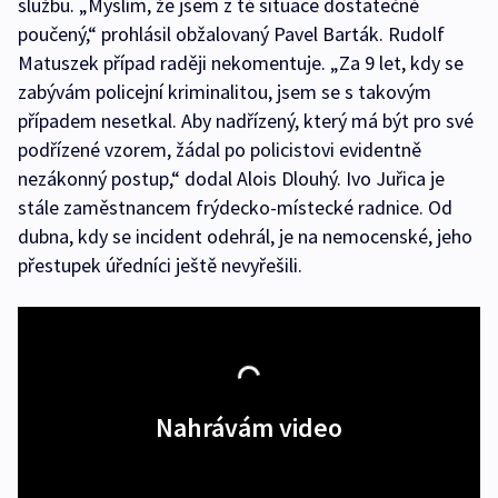
službu. „Myslím, že jsem z té situace dostatečně
poučený,“ prohlásil obžalovaný Pavel Barták. Rudolf
Matuszek případ raději nekomentuje. „Za 9 let, kdy se
zabývám policejní kriminalitou, jsem se s takovým
případem nesetkal. Aby nadřízený, který má být pro své
podřízené vzorem, žádal po policistovi evidentně
nezákonný postup,“ dodal Alois Dlouhý. Ivo Juřica je
stále zaměstnancem frýdecko-místecké radnice. Od
dubna, kdy se incident odehrál, je na nemocenské, jeho
přestupek úředníci ještě nevyřešili.
Nahrávám video