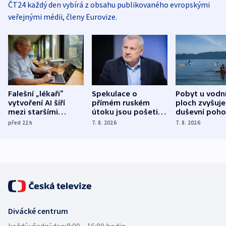
ČT24 každý den vybírá z obsahu publikovaného evropskými
veřejnými médii, členy Eurovize.
Falešní „lékaři“
Spekulace o
Pobyt u vodn
vytvoření AI šíří
přímém ruském
ploch zvyšuje
mezi staršími
útoku jsou pošetilé,
duševní poho
Poláky nebezpečné
míní estonský
ukázala
před 22
h
7. 8. 2026
7. 8. 2026
zdravotní rady
bezpečnostní
mezinárodní 
expert
Divácké centrum