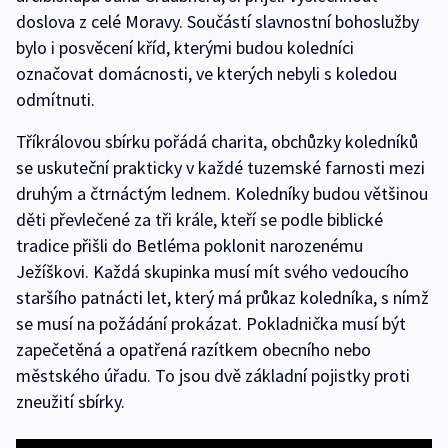
doslova z celé Moravy. Součástí slavnostní bohoslužby
bylo i posvěcení kříd, kterými budou koledníci
označovat domácnosti, ve kterých nebyli s koledou
odmítnuti.
Tříkrálovou sbírku pořádá charita, obchůzky koledníků
se uskuteční prakticky v každé tuzemské farnosti mezi
druhým a čtrnáctým lednem. Koledníky budou většinou
děti převlečené za tři krále, kteří se podle biblické
tradice přišli do Betléma poklonit narozenému
Ježíškovi. Každá skupinka musí mít svého vedoucího
staršího patnácti let, který má průkaz koledníka, s nímž
se musí na požádání prokázat. Pokladnička musí být
zapečetěná a opatřená razítkem obecního nebo
městského úřadu. To jsou dvě základní pojistky proti
zneužití sbírky.