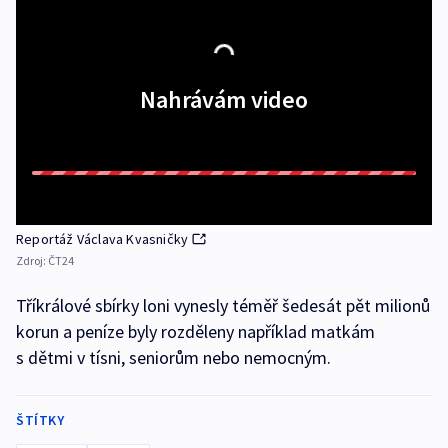
Nahrávám video
Reportáž Václava Kvasničky
Zdroj:
ČT24
Tříkrálové sbírky loni vynesly téměř šedesát pět milionů
korun a peníze byly rozděleny například matkám
s dětmi v tísni, seniorům nebo nemocným.
ŠTÍTKY