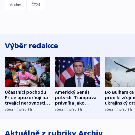
Archiv
ČT24
Výběr redakce
Účastníci pochodu
Americký Senát
Do Bulharska
Pride upozorňují na
potvrdil Trumpova
pronikl zřejm
trvající nerovnosti i
právníka jako
ukrajinský dr
společenskou
ministra
explodoval k
včera
před 8
h
včera
před 8
h
včera
před 9
h
atmosféru
spravedlnosti
od plynovod
Aktuálně z rubriky
Archiv