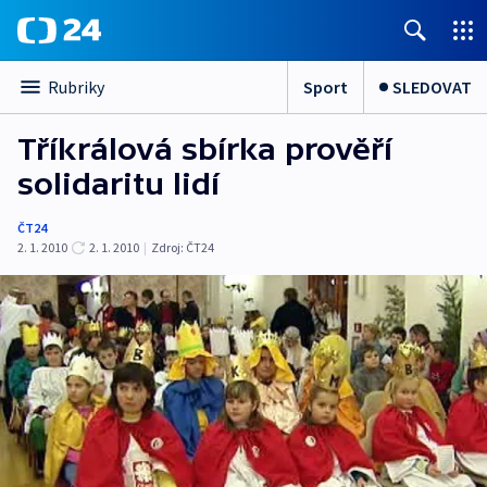
Sport
SLEDOVAT
Rubriky
Tříkrálová sbírka prověří
solidaritu lidí
ČT24
2. 1. 2010
2. 1. 2010
|
Zdroj:
ČT24