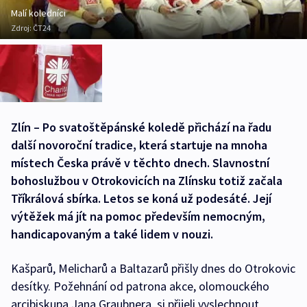
Malí koledníci
Zdroj:
ČT24
Zlín – Po svatoštěpánské koledě přichází na řadu
další novoroční tradice, která startuje na mnoha
místech Česka právě v těchto dnech. Slavnostní
bohoslužbou v Otrokovicích na Zlínsku totiž začala
Tříkrálová sbírka. Letos se koná už podesáté. Její
výtěžek má jít na pomoc především nemocným,
handicapovaným a také lidem v nouzi.
Kašparů, Melicharů a Baltazarů přišly dnes do Otrokovic
desítky. Požehnání od patrona akce, olomouckého
arcibiskupa Jana Graubnera, si přijeli vyslechnout