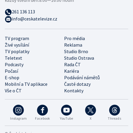
každý všední den:
8:00—16:00 hodin
261 136 113
info@ceskatelevize.cz
TV program
Pro média
Živé vysílání
Reklama
TV poplatky
Studio Brno
Teletext
Studio Ostrava
Podcasty
Rada ČT
Počasí
Kariéra
E-shop
Podávání námětů
Mobilní a TV aplikace
Časté dotazy
Vše o ČT
Kontakty
Instagram
Facebook
YouTube
X
Threads