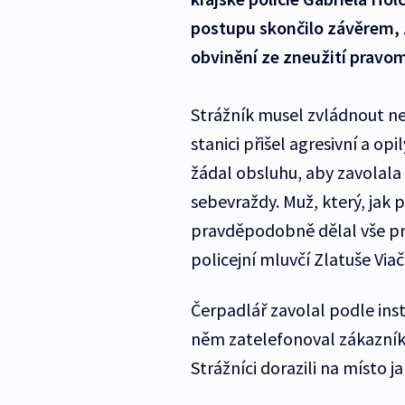
postupu skončilo závěrem, 
obvinění ze zneužití pravom
Strážník musel zvládnout ne
stanici přišel agresivní a op
žádal obsluhu, aby zavolala
sebevraždy. Muž, který, jak p
pravděpodobně dělal vše pro 
policejní mluvčí Zlatuše Via
Čerpadlář zavolal podle instr
něm zatelefonoval zákazník,
Strážníci dorazili na místo ja