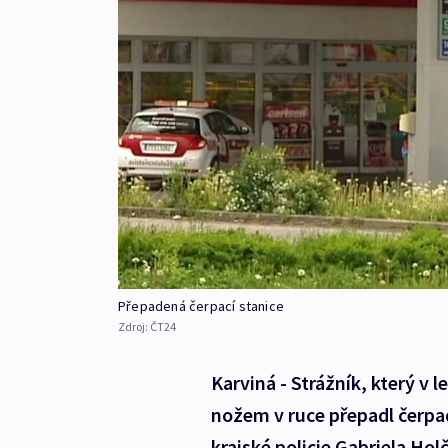
Přepadená čerpací stanice
Zdroj:
ČT24
Karviná - Strážník, který v 
nožem v ruce přepadl čerpad
krajské policie Gabriela Ho