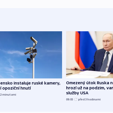
Omezený útok Ruska 
ensko instaluje ruské kamery,
hrozí už na podzim, var
í opoziční hnutí
služby USA
12
minutami
09:05
před 3
hodinami