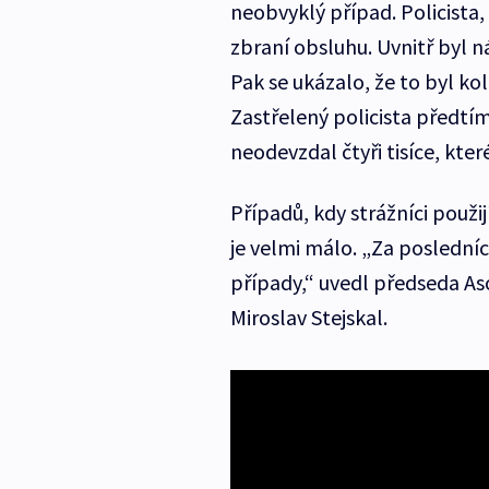
neobvyklý případ. Policista
zbraní obsluhu. Uvnitř byl ná
Pak se ukázalo, že to byl ko
Zastřelený policista předtím 
neodevzdal čtyři tisíce, kte
Případů, kdy strážníci použi
je velmi málo. „Za posledníc
případy,“ uvedl předseda As
Miroslav Stejskal.