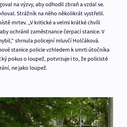
oval na výzvy, aby odhodil zbraň a vzdal se.
ňoval. Strážník na něho několikrát vystřelil.
stě mrtev. „V kritické a velmi krátké chvíli
 aby ochránil zaměstnance čerpací stanice. V
ybil,“ shrnula policejní mluvčí Holčáková.
ové stanice policie vzhledem k smrti útočníka
ický pokus o loupež, potvrzuje i to, že policisté
rání, ne jako loupež.