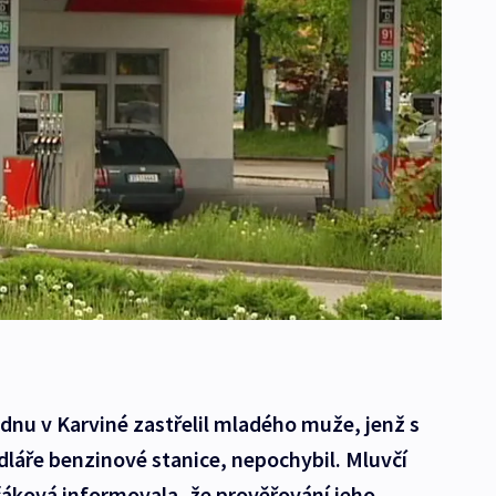
lednu v Karviné zastřelil mladého muže, jenž s
láře benzinové stanice, nepochybil. Mluvčí
lčáková informovala, že prověřování jeho