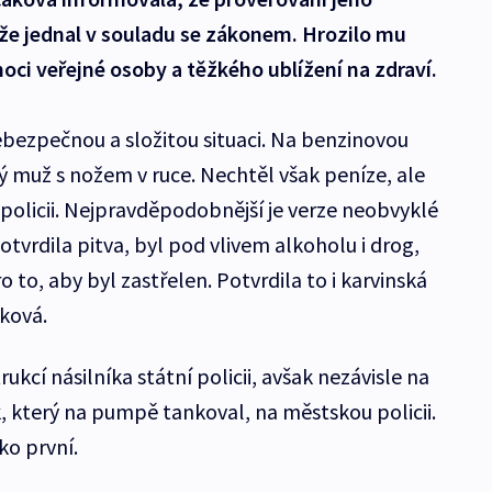
že jednal v souladu se zákonem. Hrozilo mu
oci veřejné osoby a těžkého ublížení na zdraví.
bezpečnou a složitou situaci. Na benzinovou
ilý muž s nožem v ruce. Nechtěl však peníze, ale
 policii. Nejpravděpodobnější je verze neobvyklé
otvrdila pitva, byl pod vlivem alkoholu i drog,
to, aby byl zastřelen. Potvrdila to i karvinská
čková.
ukcí násilníka státní policii, avšak nezávisle na
 který na pumpě tankoval, na městskou policii.
ko první.