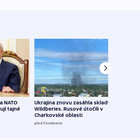
na NATO
Ukrajina znovu zasáhla sklady
VIDEO
ují tajné
Wildberies. Rusové útočili v
není 
Charkovské oblasti
před 5
před 3
hodinami