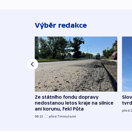
Výběr redakce
Ze státního fondu dopravy
Slov
nedostanou letos kraje na silnice
tvrd
ani korunu, řekl Půta
před 
09:15
před 7
minutami