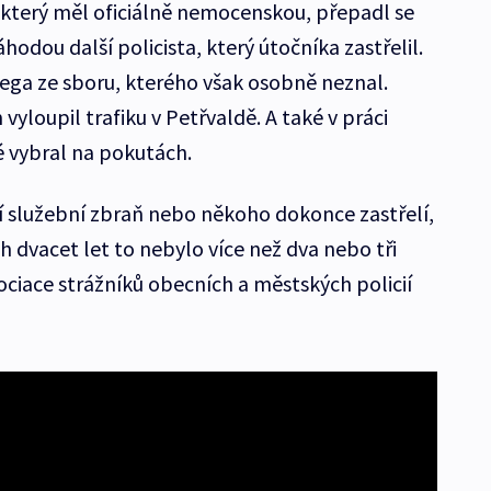
, který měl oficiálně nemocenskou, přepadl se
hodou další policista, který útočníka zastřelil.
lega ze sboru, kterého však osobně neznal.
vyloupil trafiku v Petřvaldě. A také v práci
ré vybral na pokutách.
jí služební zbraň nebo někoho dokonce zastřelí,
h dvacet let to nebylo více než dva nebo tři
ociace strážníků obecních a městských policií