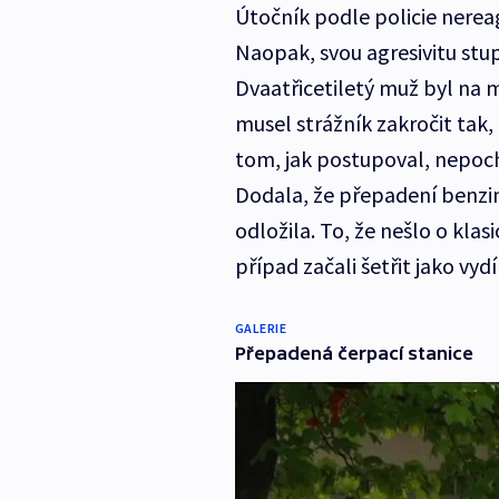
Útočník podle policie nereag
Naopak, svou agresivitu stup
Dvaatřicetiletý muž byl na mí
musel strážník zakročit tak,
tom, jak postupoval, nepoch
Dodala, že přepadení benzin
odložila. To, že nešlo o klas
případ začali šetřit jako vydí
GALERIE
Přepadená čerpací stanice