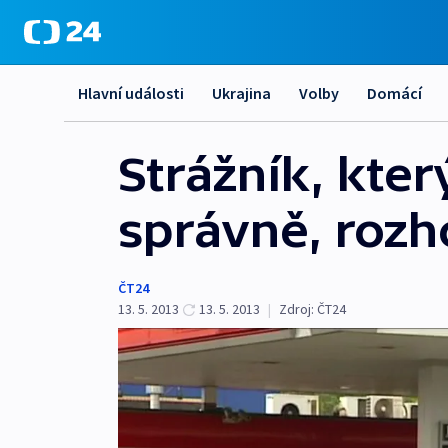
Hlavní události
Ukrajina
Volby
Domácí
Strážník, který
správně, rozh
ČT24
13. 5. 2013
13. 5. 2013
|
Zdroj:
ČT24