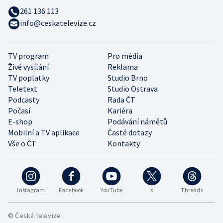
261 136 113
info@ceskatelevize.cz
TV program
Pro média
Živé vysílání
Reklama
TV poplatky
Studio Brno
Teletext
Studio Ostrava
Podcasty
Rada ČT
Počasí
Kariéra
E-shop
Podávání námětů
Mobilní a TV aplikace
Časté dotazy
Vše o ČT
Kontakty
Instagram
Facebook
YouTube
X
Threads
© Česká televize