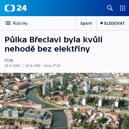
Sport
SLEDOVAT
Rubriky
Půlka Břeclavi byla kvůli
nehodě bez elektřiny
ČT24
29. 8. 2009
29. 8. 2009
|
Zdroj:
ČT24