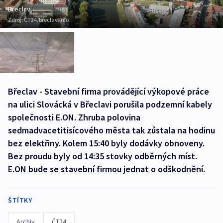
Břeclav
Zdroj:
ČT24/breclav.info
Břeclav - Stavební firma provádějící výkopové práce
na ulici Slovácká v Břeclavi porušila podzemní kabely
společnosti E.ON. Zhruba polovina
sedmadvacetitisícového města tak zůstala na hodinu
bez elektřiny. Kolem 15:40 byly dodávky obnoveny.
Bez proudu byly od 14:35 stovky odběrných míst.
E.ON bude se stavební firmou jednat o odškodnění.
ŠTÍTKY
Archiv
ČT24