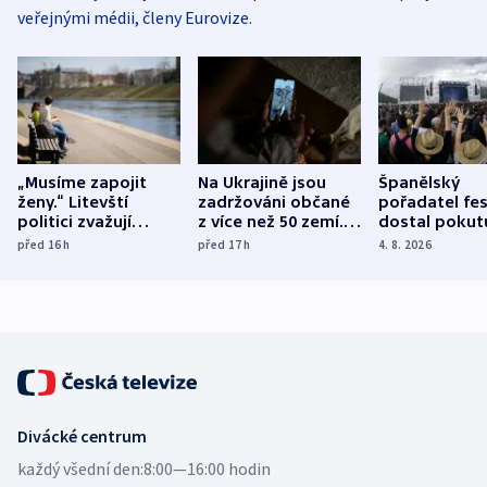
veřejnými médii, členy Eurovize.
„Musíme zapojit
Na Ukrajině jsou
Španělský
ženy.“ Litevští
zadržováni občané
pořadatel fes
politici zvažují
z více než 50 zemí.
dostal pokut
dohodu o
Bojovali na straně
nekalé prakti
před 16
h
před 17
h
4. 8. 2026
demografii
Ruska
Divácké centrum
každý všední den:
8:00—16:00 hodin