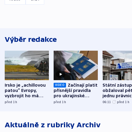
Výběr redakce
Irsko je „achillovou
Začínají platit
Státní zástu
VIDEO
patou“ Evropy,
přísnější pravidla
obžaloval pět 
vyzbrojit ho má
pro ukrajinské
jednu právni
Francie
uprchlíky
osobu v kauz
před 1
h
před 1
h
06:11
před 1
h
Bulovky
Aktuálně z rubriky
Archiv