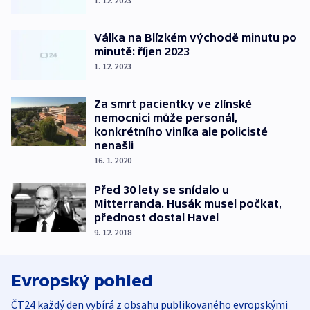
1. 12. 2023
Válka na Blízkém východě minutu po
minutě: říjen 2023
1. 12. 2023
Za smrt pacientky ve zlínské
nemocnici může personál,
konkrétního viníka ale policisté
nenašli
16. 1. 2020
Před 30 lety se snídalo u
Mitterranda. Husák musel počkat,
přednost dostal Havel
9. 12. 2018
Evropský pohled
ČT24 každý den vybírá z obsahu publikovaného evropskými