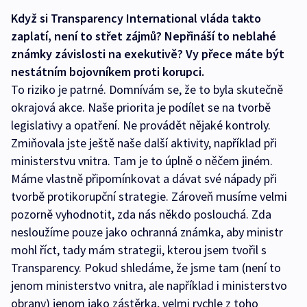
Když si Transparency International vláda takto
zaplatí, není to střet zájmů? Nepřináší to neblahé
známky závislosti na exekutivě? Vy přece máte být
nestátním bojovníkem proti korupci.
To riziko je patrné. Domnívám se, že to byla skutečně
okrajová akce. Naše priorita je podílet se na tvorbě
legislativy a opatření. Ne provádět nějaké kontroly.
Zmiňovala jste ještě naše další aktivity, například při
ministerstvu vnitra. Tam je to úplně o něčem jiném.
Máme vlastně připomínkovat a dávat své nápady při
tvorbě protikorupční strategie. Zároveň musíme velmi
pozorně vyhodnotit, zda nás někdo poslouchá. Zda
nesloužíme pouze jako ochranná známka, aby ministr
mohl říct, tady mám strategii, kterou jsem tvořil s
Transparency. Pokud shledáme, že jsme tam (není to
jenom ministerstvo vnitra, ale například i ministerstvo
obrany) jenom jako zástěrka, velmi rychle z toho