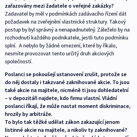
zařazovány mezi žadatele o veřejné zakázky?
Zadavatel by měl v podmínkách zadávacího řízení dát
požadavek na zveřejnění vlastnické struktury. Takový
postup by byl správný a nenapadnutelný. Záleželo by na
rozhodnutí každého podnikatele, jestli tuto podmínku
splní. A nebylo by žádné omezení, které by říkalo,
nesmíte provozovat tento určitý druh akciových
společností.
Poslanci se pokoušejí ustanovení zrušit, protože se
do něj dostaly i takzvané zaknihované akcie. To jsou
také akcie na majitele, nicméně ti jsou dohledatelní
– v depozitáři najdete, kdo firmu vlastní. Vládní
poslanci říkají, že může nastat moment diskriminace,
hrozily by arbitráže.
To bylo tak těžké udělat zákon zakazující jenom
listinné akcie na majitele, a nikoliv ty zaknihované?