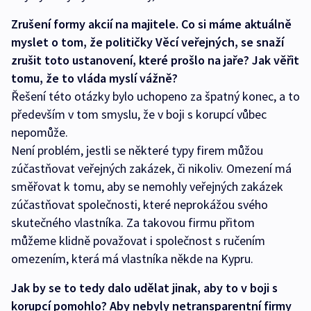
Zrušení formy akcií na majitele
. Co si máme aktuálně
myslet o tom, že političky Věcí veřejných, se snaží
zrušit toto ustanovení, které prošlo na jaře? Jak věřit
tomu, že to vláda myslí vážně?
Řešení této otázky bylo uchopeno za špatný konec, a to
především v tom smyslu, že v boji s korupcí vůbec
nepomůže.
Není problém, jestli se některé typy firem můžou
zúčastňovat veřejných zakázek, či nikoliv. Omezení má
směřovat k tomu, aby se nemohly veřejných zakázek
zúčastňovat společnosti, které neprokážou svého
skutečného vlastníka. Za takovou firmu přitom
můžeme klidně považovat i společnost s ručením
omezením, která má vlastníka někde na Kypru.
Jak by se to tedy dalo udělat jinak, aby to v boji s
korupcí pomohlo? Aby nebyly netransparentní firmy