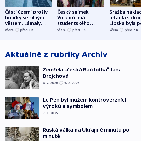
Částí území prošly
Český snímek
Srážka nákla
bouřky se silným
Volklore má
letadla s dr
větrem. Lámaly
studentského
Lipska byla p
stromy a poničily
Oscara, zabojuje o
německého mi
včera
před 1
h
včera
před 2
h
včera
před 2
h
střechu
cenu za krátký film
hybridní útok
Aktuálně z rubriky
Archiv
Zemřela „česká Bardotka“ Jana
Brejchová
6. 2. 2026
6. 2. 2026
Le Pen byl mužem kontroverzních
výroků a symbolem
7. 1. 2025
Ruská válka na Ukrajině minutu po
minutě