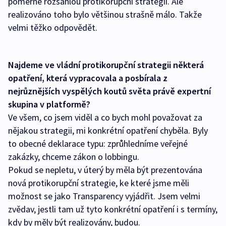
poměrně rozsáhlou protikorupční strategii. Ale
realizováno toho bylo většinou strašně málo. Takže
velmi těžko odpovědět.
Najdeme ve vládní protikorupční strategii některá
opatření, která vypracovala a posbírala z
nejrůznějších vyspělých koutů světa právě expertní
skupina v platformě?
Ve všem, co jsem viděl a co bych mohl považovat za
nějakou strategii, mi konkrétní opatření chyběla. Byly
to obecné deklarace typu: zprůhledníme veřejné
zakázky, chceme zákon o lobbingu.
Pokud se nepletu, v úterý by měla být prezentována
nová protikorupční strategie, ke které jsme měli
možnost se jako Transparency vyjádřit. Jsem velmi
zvědav, jestli tam už tyto konkrétní opatření i s termíny,
kdy by měly být realizovány, budou.