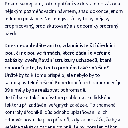
Pokud se nepletu, toto opatření se dostalo do zákona
nějakým pozměňovacím návrhem, snad dokonce jenom
jednoho poslance. Nejsem jist, že by to byl nějaký
propracovaný, prodiskutovaný a s odborníky probraný
návrh.
Dnes nedohledáte ani to, zda ministerští úředníci
jsou, či nejsou ve firmách, které žádají o veřejné
zakázky. Zveřejňování struktury uchazečů, které
doporučujete, by tento problém také vyřešilo?
Určitě by to k tomu přispělo, ale nebylo by to
samospasitelné řešení. Koneckonců těch doporučení je
39 a měly by se realizovat pohromadě.
Je třeba se také podívat na problematiku lidského
faktoru při zadávání veřejných zakázek. To znamená
kontroly úředníků, důsledného uplatňování jejich
odpovědnosti. Je plno případů, kdy se prokáže, že byla
veřejná zakázka zadána chybně, že byl porušen zákon.