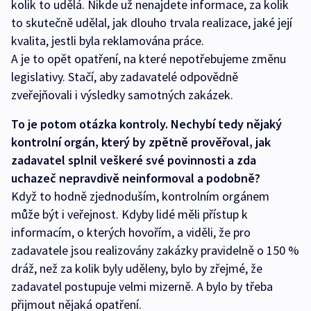
kolik to udělá. Nikde už nenajdete informace, za kolik
to skutečně udělal, jak dlouho trvala realizace, jaké její
kvalita, jestli byla reklamována práce.
A je to opět opatření, na které nepotřebujeme změnu
legislativy. Stačí, aby zadavatelé odpovědně
zveřejňovali i výsledky samotných zakázek.
To je potom otázka kontroly. Nechybí tedy nějaký
kontrolní orgán, který by zpětně prověřoval, jak
zadavatel splnil veškeré své povinnosti a zda
uchazeč nepravdivě neinformoval a podobně?
Když to hodně zjednoduším, kontrolním orgánem
může být i veřejnost. Kdyby lidé měli přístup k
informacím, o kterých hovořím, a viděli, že pro
zadavatele jsou realizovány zakázky pravidelně o 150 %
dráž, než za kolik byly uděleny, bylo by zřejmé, že
zadavatel postupuje velmi mizerně. A bylo by třeba
přijmout nějaká opatření.