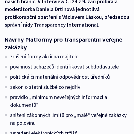
našich hranic. V Interview ČT24 z 9. září probírala
moderátorka Daniela Drtinová jednotlivá
protikorupční opatření s Václavem Láskou, předsedou
správní rády Transparency International.
Návrhy Platformy pro transparentní veřejné
zakázky
zrušení formy akcií na majitele
povinnost uchazečů identifikovat subdodavatele
politická či materiální odpovědnost úředníků
zákon o státní službě co nejdřív
pravidlo „minimum neveřejných informací a
dokumentů“
snížení zákonných limitů pro „malé“ veřejné zakázky
na polovinu
zavedení elektronických tržišť