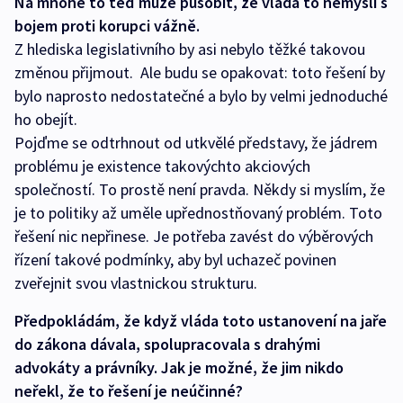
Na mnohé to teď může působit, že vláda to nemyslí s
bojem proti korupci vážně.
Z hlediska legislativního by asi nebylo těžké takovou
změnou přijmout. Ale budu se opakovat: toto řešení by
bylo naprosto nedostatečné a bylo by velmi jednoduché
ho obejít.
Pojďme se odtrhnout od utkvělé představy, že jádrem
problému je existence takovýchto akciových
společností. To prostě není pravda. Někdy si myslím, že
je to politiky až uměle upřednostňovaný problém. Toto
řešení nic nepřinese. Je potřeba zavést do výběrových
řízení takové podmínky, aby byl uchazeč povinen
zveřejnit svou vlastnickou strukturu.
Předpokládám, že když vláda toto ustanovení na jaře
do zákona dávala, spolupracovala s drahými
advokáty a právníky. Jak je možné, že jim nikdo
neřekl, že to řešení je neúčinné?