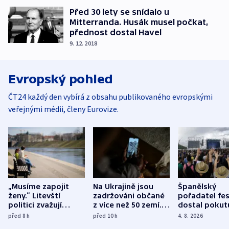
Před 30 lety se snídalo u
Mitterranda. Husák musel počkat,
přednost dostal Havel
9. 12. 2018
Evropský pohled
ČT24 každý den vybírá z obsahu publikovaného evropskými
veřejnými médii, členy Eurovize.
„Musíme zapojit
Na Ukrajině jsou
Španělský
ženy.“ Litevští
zadržováni občané
pořadatel fes
politici zvažují
z více než 50 zemí.
dostal pokut
dohodu o
Bojovali na straně
nekalé prakti
před 8
h
před 10
h
4. 8. 2026
demografii
Ruska