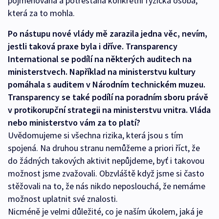
pojmenována a potrestána konkrétní fyzická osoba,
která za to mohla.
Po nástupu nové vlády mě zarazila jedna věc, nevím,
jestli taková praxe byla i dříve. Transparency
International se podílí na některých auditech na
ministerstvech. Například na ministerstvu kultury
pomáhala s auditem v Národním technickém muzeu.
Transparency se také podílí na poradním sboru právě
v protikorupční strategii na ministerstvu vnitra. Vláda
nebo ministerstvo vám za to platí?
Uvědomujeme si všechna rizika, která jsou s tím
spojená. Na druhou stranu nemůžeme a priori říct, že
do žádných takových aktivit nepůjdeme, byť i takovou
možnost jsme zvažovali. Obzvláště když jsme si často
stěžovali na to, že nás nikdo neposlouchá, že nemáme
možnost uplatnit své znalosti.
Nicméně je velmi důležité, co je naším úkolem, jaká je