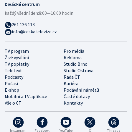
Divácké centrum
každý všední den:
8:00—16:00 hodin
261 136 113
info@ceskatelevize.cz
TV program
Pro média
Živé vysílání
Reklama
TV poplatky
Studio Brno
Teletext
Studio Ostrava
Podcasty
Rada ČT
Počasí
Kariéra
E-shop
Podávání námětů
Mobilní a TV aplikace
Časté dotazy
Vše o ČT
Kontakty
Instagram
Facebook
YouTube
X
Threads