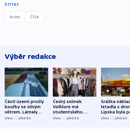
ŠTÍTKY
Archiv
ČT24
Výběr redakce
Částí území prošly
Český snímek
Srážka nákla
bouřky se silným
Volklore má
letadla s dr
větrem. Lámaly
studentského
Lipska byla p
stromy a poničily
Oscara, zabojuje o
německého mi
včera
před 6
h
včera
před 6
h
včera
před 6
h
střechu
cenu za krátký film
hybridní útok