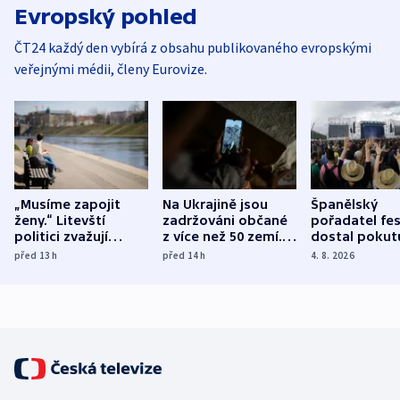
Evropský pohled
ČT24 každý den vybírá z obsahu publikovaného evropskými
veřejnými médii, členy Eurovize.
„Musíme zapojit
Na Ukrajině jsou
Španělský
ženy.“ Litevští
zadržováni občané
pořadatel fes
politici zvažují
z více než 50 zemí.
dostal pokut
dohodu o
Bojovali na straně
nekalé prakti
před 13
h
před 14
h
4. 8. 2026
demografii
Ruska